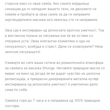
страсна како со оваа свеќа. Ако сакате илјадници
сензации да го нападнат вашето тело, не двоумете се
повеќе и пробајте ја оваа свеќа за да ги направите
најспецијалните масажи што некогаш сте ги направиле.
Овој сјај е инспириран од јапонската еротска уметност. Тоа
е вистинска покана за патување кое ќе ве остави со
отворена уста. Оваа елегантна козметика е ода на
сензуалност, возбуда и страст. Дали се осмелувате? Нека
започне патувањето!
Уживајте во сите ваши сетила во романтичната атмосфера
на свеќата за масажа Shunga. Неговите природни масла со
мирис на вино од јагода ќе ви дадат чувство на целосна
релаксација, а прекрасно дизајнираната метална кутија
инспирирана од јапонската уметност е уметничко дело
сама по себе.
Свеќата гори до 7 часа и е направена од 100% природни
состојки.