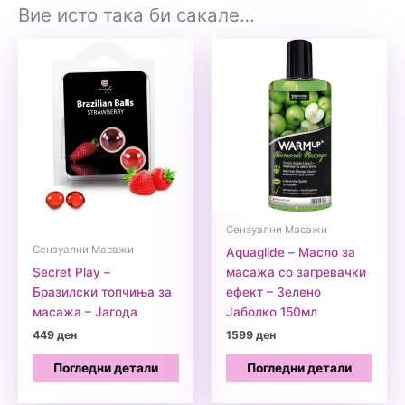
Вие исто така би сакале…
Сензуални Масажи
Сензуални Масажи
Aquaglide – Масло за
Secret Play –
масажа со загревачки
Бразилски топчиња за
ефект – Зелено
масажа – Јагода
Јаболко 150мл
449
ден
1599
ден
Погледни детали
Погледни детали