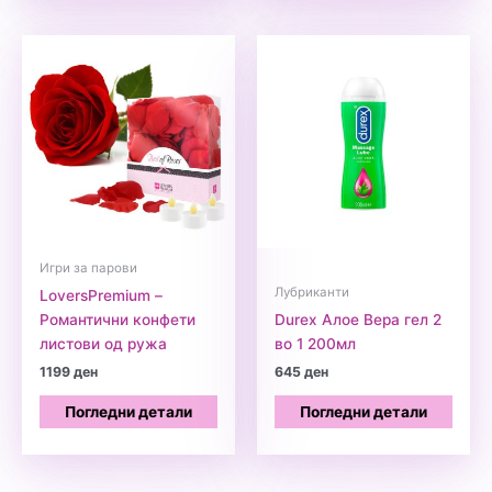
Игри за парови
Лубриканти
LoversPremium –
Романтични конфети
Durex Алое Вера гел 2
листови од ружа
во 1 200мл
1199
ден
645
ден
Погледни детали
Погледни детали