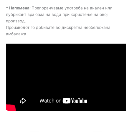
* Напомена:
Препорачуваме употреба на анален или
лубрикант врз база на вода при користење на овој
производ.
Производот го добивате во дискретна необележана
амбалажа