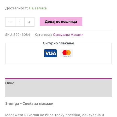
Достапност:
На залиха
Shunga
-
+
Додај во кошница
-
Свеќа
SKU:
S9046084
Категорија
Сензуални Масажи
за
масажи
Сигурно плаќање
количина
Опис
Прегледи (0)
Shunga – Свеќа за масажи
Масажата никогаш не била толку посебна, сензуална и