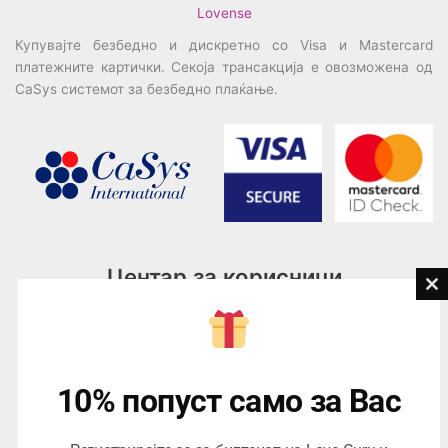
Lovense
Купувајте безбедно и дискретно со Visa и Mastercard
платежните картички. Секоја трансакција е овозможена од
CaSys системот за безбедно плаќање.
Центар за корисници
Cl
th
Тел:
076945497; 076945498
mo
Email:
contact@loveguru.mk
Пон – Пет: 10-21
10% попуст само за Вас
Саб – Нед: 10-18