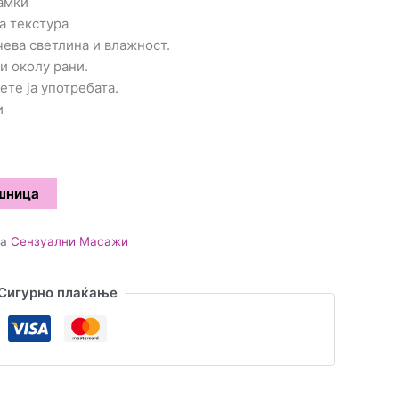
дамки
а текстура
чева светлина и влажност.
и околу рани.
ете ја употребата.
и
ошница
ја
Сензуални Масажи
Сигурно плаќање