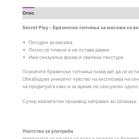
Опис
Brand
Прегледи (0)
Secret Play – Бразилски топчиња за масажа со вк
Погоден за масажа
Лесно се плакне и не остава дамки
Има сензуална арома и свилена текстура
Познатите бразилски топчиња помагаат да се иста
Обезбедува уникатно чувство на експлозија на сен
на предиграта како и за време на сексуален однос
Супер квалитетен производ направен во Шпанија.
Упатство за употреба
Намачкајте ги рацете со вода и држете го бразилс