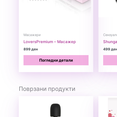
Масажери
Сензуал
LoversPremium – Масажер
Shunga
899
ден
499
де
Погледни детали
Поврзани продукти