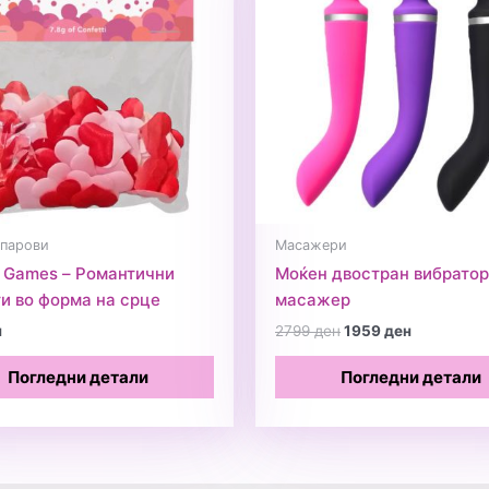
 парови
Масажери
 Games – Романтични
Моќен двостран вибратор
и во форма на срце
масажер
Original
Current
н
2799
ден
1959
ден
price
price
was:
is:
Погледни детали
Погледни детали
2799 ден.
1959 ден.