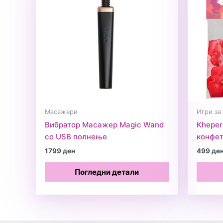
Масажери
Игри за
Вибратор Масажер Magic Wand
Kheper
со USB полнење
конфет
1799
ден
499
де
Погледни детали