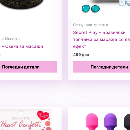
Сензуални Масажи
Secret Play – Бразилски
ни Масажи
топчиња за масажа со л
 – Свеќа за масажи
ефект
н
499
ден
Погледни детали
Погледни детали