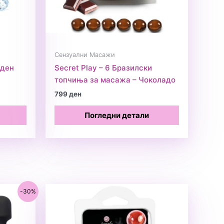
Сензуални Масажи
аден
Secret Play – 6 Бразилски
топчиња за масажа – Чоколадо
799
ден
Погледни детали
-30%