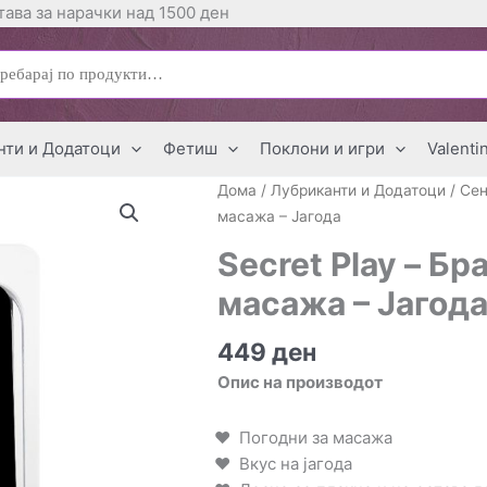
ава за нарачки над 1500 ден
ај
нти и Додатоци
Фетиш
Поклони и игри
Valenti
Дома
/
Лубриканти и Додатоци
/
Сен
масажа – Јагода
Secret Play – Б
масажа – Јагод
449
ден
Опис на производот
Погодни за масажа
Вкус на јагода