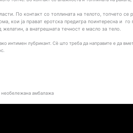
асти. По контакт со топлината на телото, топчето се 
ома, кои ја прават еротска предигра поинтересна и го
 желатин, а внатрешната течност е масло за тело.
ко интимен лубрикант. Сè што треба да направите е да вмет
с.
а необележана амбалажа