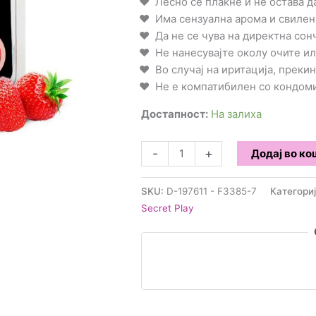
Лесно се плакне и не остава 
Има сензуална арома и свилен
Да не се чува на директна сон
Не нанесувајте околу очите ил
Во случај на иритација, прекин
Не е компатибилен со кондом
Достапност:
На залиха
Secret
-
+
Додај во к
Play
-
SKU:
D-197611 - F3385-7
Категори
Бразилски
Secret Play
топчиња
за
масажа
-
Јагода
количина