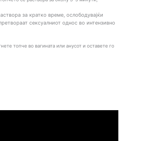
раствора за кратко време, ослободувајќи
 претвораат сексуалниот однос во интензивно
нете топче во вагината или анусот и оставете го