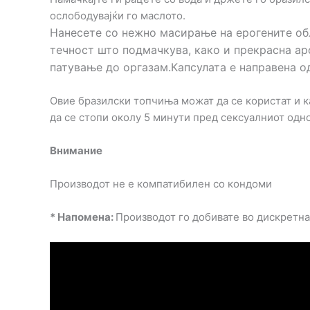
ослободувајќи го маслото.
Нанесете со нежно масирање на ерогените обл
течност што подмачкува, како и прекрасна ар
патување до оргазам.Капсулата е направена од
Овие бразилски топчиња можат да се користат и ка
да се стопи околу 5 минути пред сексуалниот одно
Внимание
Производот не е компатибилен со кондоми
* Напомена:
Производот го добивате во дискретн