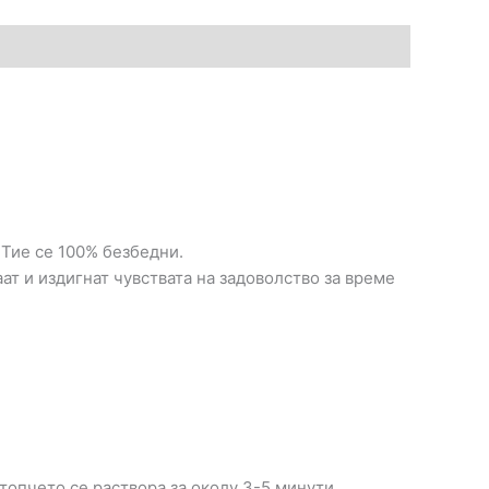
 Тие се 100% безбедни.
ат и издигнат чувствата на задоволство за време
 топчето се раствора за околу 3-5 минути,