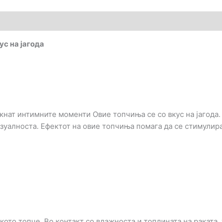
ус на јагода
кнат интимните моменти Овие топчиња се со вкус на јагода.
зуалноста. Ефектот на овие топчиња помага да се стимулира
.
кото топче. Во контакт со влажноста и топлината на раката,