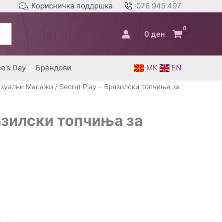
Корисничка поддршка
076 945 497
0
ден
ne’s Day
Брендови
MK
EN
зуални Масажи
/ Secret Play – Бразилски топчиња за
разилски топчиња за
а