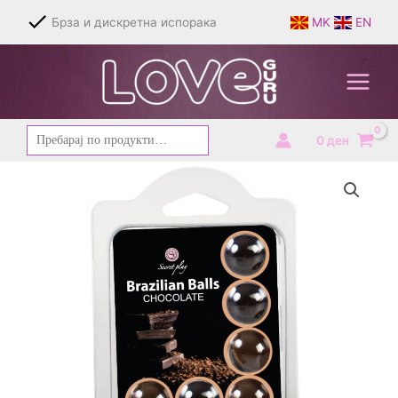
Skip
Брза и дискретна испорака
MK
EN
to
content
Барај
0
ден
за: