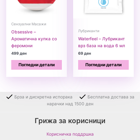
Сензуални Масажи
Лубриканти
Obsessive –
Ароматична купка со
Waterfeel – Лубрикант
феромони
врз база на вода 6 мл
499
ден
69
ден
Погледни детали
Погледни детали
Брза и дискретна испорака
Бесплатна достава за
нарачки над 1500 ден
Грижа за корисници
Корисничка поддршка