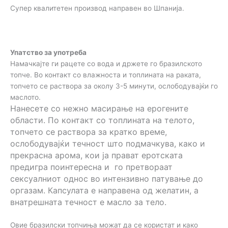
Супер квалитетен производ направен во Шпанија.
Упатство за употреба
Намачкајте ги рацете со вода и држете го бразилското
топче. Во контакт со влажноста и топлината на раката,
топчето се раствора за околу 3-5 минути, ослободувајќи го
маслото.
Нанесете со нежно масирање на ерогените
области. По контакт со топлината на телото,
топчето се раствора за кратко време,
ослободувајќи течност што подмачкува, како и
прекрасна арома, кои ја прават еротската
предигра поинтересна и го претвораат
сексуалниот однос во интензивно патување до
оргазам. Капсулата е направена од желатин, а
внатрешната течност е масло за тело.
Овие бразилски топчиња можат да се користат и како