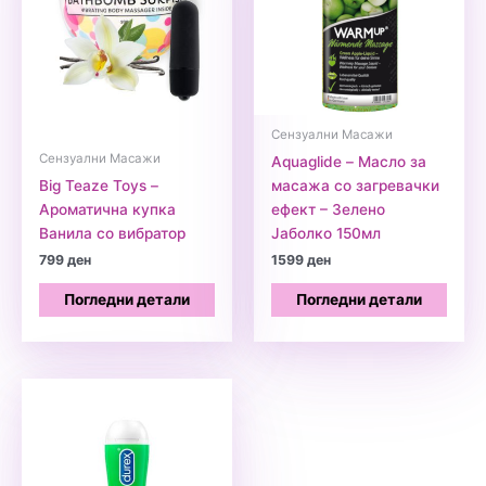
Сензуални Масажи
Сензуални Масажи
Aquaglide – Масло за
Big Teaze Toys –
масажа со загревачки
Ароматична купка
ефект – Зелено
Ванила со вибратор
Јаболко 150мл
799
ден
1599
ден
Погледни детали
Погледни детали