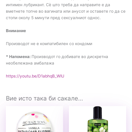
интимен лубрикант. Сè што треба да направите е да
вметнете топче во вагината или анусот и оставете го да се
стопи околу 5 минути пред сексуалниот однос.
Внимание
Производот не е компатибилен со кондоми
* Напомена:
Производот го добивате во дискретна
необележана амбалажа
https://youtu.be/D1abhqB_WlU
Вие исто така би сакале…