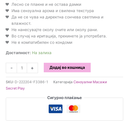
Лесно се плакне и не остава дамки
Има сензуална арома и свилена текстура
Да не се чува на директна сончева светлина и
влажност.
Не нанесувајте околу очите или околу рани.
Во случај на иритација, прекинете ја употребата.
Не е компатибилен со кондоми
Достапност:
На залиха
Secret
-
+
Додај во кошница
Play
-
SKU:
D-222204-F3386-1
Категорија
Сензуални Масажи
6
Secret Play
Бразилски
топчиња
Сигурно плаќање
за
масажа
-
Чоколадо
количина