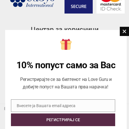
Центар за корисници
Cl
th
Тел:
076945497; 076945498
mo
Email:
contact@loveguru.mk
Пон – Пет: 10-21
10% попуст само за Вас
Саб – Нед: 10-18
Регистрирајте се за билтенот на Love Guru и
добијте попуст на Вашата прва нарачка!
Внесете ја Вашата email адреса
Email
Еуропеан Траде Дооел Скопје, Варшавска 5/1 -5, 1000 Скопје,
ЕДБ 4057021558024
РЕГИСТРИРАЈ СЕ