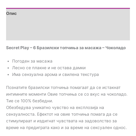
Опис
Brand
Прегледи (0)
Secret Play – 6 Бразилски топчиња за масажа – Чоколадо
Погоден за масажа
Лесно се плакне и не остава дамки
Има сензуална арома и свилена текстура
Познатите бразилски топчиња помагаат да се истакнат
интимните моменти Овие топчиња се со вкус на чоколадо.
Тие се 100% безбедни.
Обезбедува уникатно чувство на експлозија на
сензуалноста. Ефектот на овие топчиња помага да се
стимулираат и издигнат чувствата на задоволство за
време на предиграта како и за време на сексуален однос.