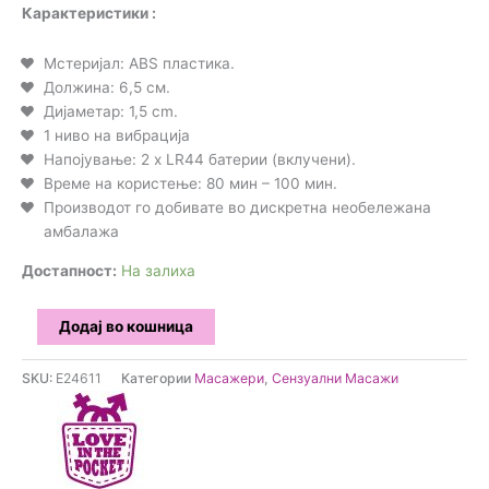
Карактеристики :
Мстеријал: ABS пластика.
Должина: 6,5 см.
Дијаметар: 1,5 cm.
1 ниво на вибрација
Напојување: 2 x LR44 батерии (вклучени).
Време на користење: 80 мин – 100 мин.
Производот го добивате во дискретна необележана
амбалажа
Достапност:
На залиха
Love
Додај во кошница
in
the
SKU:
E24611
Категории
Масажери
,
Сензуални Масажи
pocket
-
Љубовен
мини
масажер