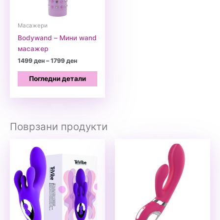
Масажери
Bodywand – Мини wand
масажер
Price
1499
ден
–
1799
ден
range:
1499 ден
Погледни детали
through
1799 ден
Поврзани продукти