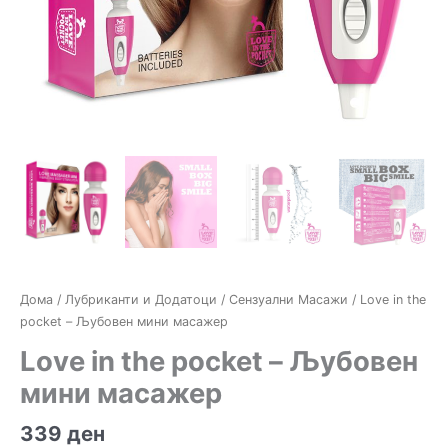
Дома
/
Лубриканти и Додатоци
/
Сензуални Масажи
/ Love in the
pocket – Љубовен мини масажер
Love in the pocket – Љубовен
мини масажер
339
ден