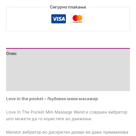
количина
Сигурно плаќање
Опис
Дополнителни информации
Brand
Прегледи (0)
Love in the pocket – Љубовен мини масажер
Love In The Pocket Mini Massage Wand е совршен вибратор
што можете да го користите во движење.
Малиот вибратор во дискретен дизајн ви дава примамлива