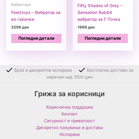
Вибратори
Fifty Shades of Grey –
Feelztoys – Вибратор за
Sensation Rabbit
во гаќички
вибратор за Г-Точка
3299
ден
1999
ден
Погледни детали
Погледни детали
Брза и дискретна испорака
Бесплатна достава за
нарачки над 1500 ден
Грижа за корисници
Корисничка поддршка
Контакт
Сигурност и приватност
Дискретно пакување и достава
Испорака