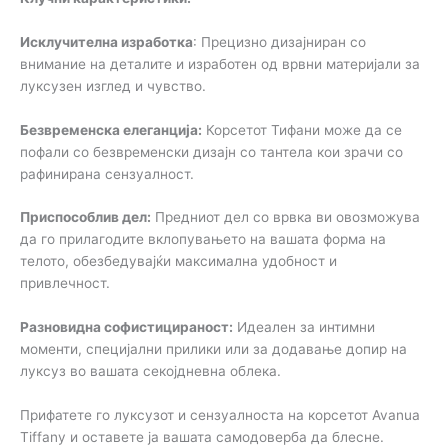
Исклучителна изработка
: Прецизно дизајниран со
внимание на деталите и изработен од врвни материјали за
луксузен изглед и чувство.
Безвременска елеганција:
Корсетот Тифани може да се
пофали со безвременски дизајн со тантела кои зрачи со
рафинирана сензуалност.
Приспособлив дел:
Предниот дел со врвка ви овозможува
да го прилагодите вклопувањето на вашата форма на
телото, обезбедувајќи максимална удобност и
привлечност.
Разновидна софистицираност:
Идеален за интимни
моменти, специјални прилики или за додавање допир на
луксуз во вашата секојдневна облека.
Прифатете го луксузот и сензуалноста на корсетот Avanua
Tiffany и оставете ја вашата самодоверба да блесне.