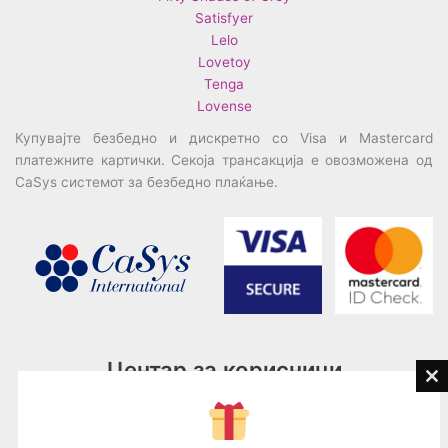
Satisfyer
Lelo
Lovetoy
Tenga
Lovense
Купувајте безбедно и дискретно со Visa и Mastercard
платежните картички. Секоја трансакција е овозможена од
CaSys системот за безбедно плаќање.
Центар за корисници
Cl
th
Тел:
076945497; 076945498
mo
Email:
contact@loveguru.mk