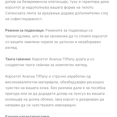
допир на безвременска елеганција, туку и гарантира дека
корсетот ја надополнува вашата форма на телото.
Сатенската лента за врзување додава дополнителен слој
на софистицираност.
Ремени за подвезици:
Ремените за подвезици се
прилагодливи, што ќе ви овозможи да го споите корсетот
со вашите омилени чорапи за целосен и незаборавен
изглед.
Танга гаќички:
Корсетот Avanua Tiffany доаѓа и со
соодветни танга гаќички за комплетен изглед.
Корсетот Avanua Tiffany е стручно изработен од
висококвалитетни материјали, обезбедувајќи раскошно
чувство на вашата кожа. Без разлика дали е за посебна
пригода или за да додадете допир на луксуз во вашата
колекција на долна облека, овој корсет е дизајниран да
направи да се чувствувате извонредно.
Клучни карактеристики: