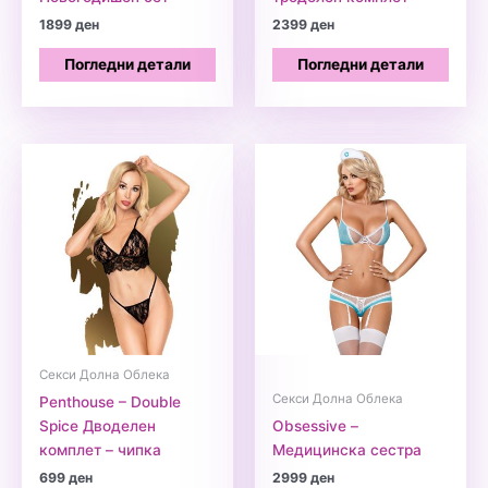
1899
ден
2399
ден
Погледни детали
Погледни детали
Секси Долна Облека
Секси Долна Облека
Penthouse – Double
Spice Дводелен
Obsessive –
комплет – чипка
Медицинска сестра
699
ден
2999
ден