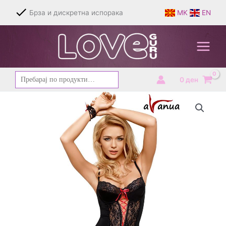
Skip
Брза и дискретна испорака
MK
EN
to
content
Барај
0
ден
за: