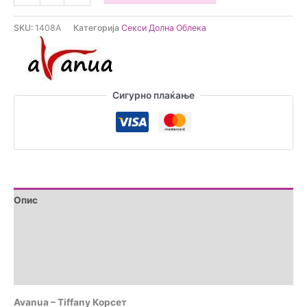
-
Tiffany
SKU:
1408A
Категорија
Секси Долна Облека
Корсет
количина
Сигурно плаќање
Опис
Дополнителни информации
Brand
Прегледи (0)
Avanua – Tiffany Корсет