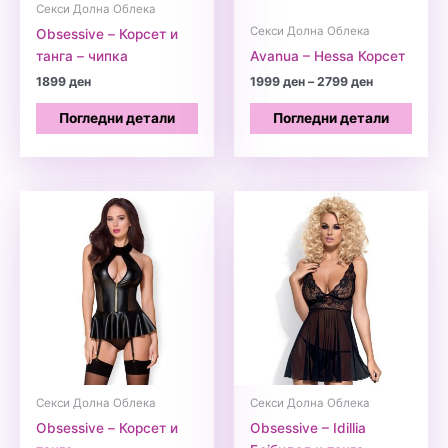
Секси Долна Облека
Секси Долна Облека
Obsessive – Корсет и
танга – чипка
Avanua – Hessa Корсет
Price
1899
ден
1999
ден
–
2799
ден
range:
1999 ден
Погледни детали
Погледни детали
through
2799 ден
Секси Долна Облека
Секси Долна Облека
Obsessive – Корсет и
Obsessive – Idillia