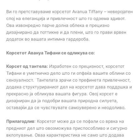
Ви го претставуваме корсетот Avanua Tiffany – неверојатен
спој на елеганција и привлечност што го одзема здивот.
Ова извонредно парче долна облека е прецизно
дизајнирано да поттикне и да плени, што го прави врвен
додаток во вашата интимна гардероба.
Корсетот Авануа Тифани се одликува со:
Корсет од тантела:
Изработен со прецизност, корсетот
Тифани е уметничко дело што ги опфаќа вашите облини со
сензуалност. Тантелата зрачи со префинета привлечност,
додека структурираниот дел на корсетот дава поддршка и
прекрасно ја обликува вашата фигура. Овој корсет е
дизајниран да ја подобри вашата природна силуета,
оставајќи да се чувствувате самоуверено и неодоливо.
Прилагодлив
: Корсетот може да се пофали со врвка на
предниот дел што овозможува приспособливо и сигурно
вклопување. Оваа карактеристика не само што додава