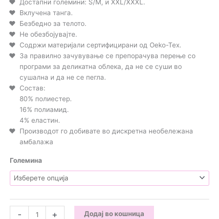
Достапни големини: S/M, и XXL/XXXL.
Вклучена танга.
Безбедно за телото.
Не обезбојувајте.
Содржи материјали сертифицирани од Oeko-Tex.
За правилно зачувување се препорачува перење со
програми за деликатна облека, да не се суши во
сушална и да не се пегла.
Состав:
80% полиестер.
16% полиамид.
4% еластин.
Производот го добивате во дискретна необележана
амбалажа
Големина
Avanua
-
+
Додај во кошница