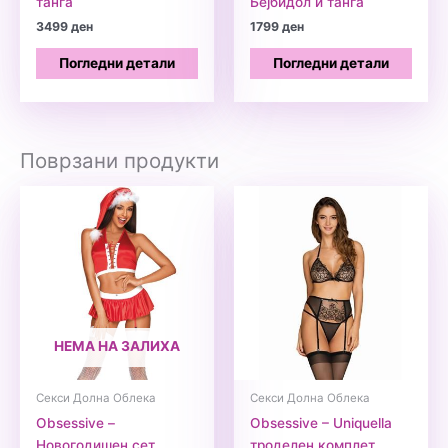
танга
Бејбидол и танга
3499
ден
1799
ден
Погледни детали
Погледни детали
Поврзани продукти
НЕМА НА ЗАЛИХА
Секси Долна Облека
Секси Долна Облека
Obsessive –
Obsessive – Uniquella
Новогодишен сет
троделен комплет