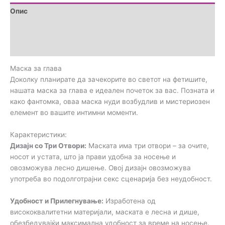
Опис
Дополнителни информации
Прегледи (0)
Маска за глава
Доколку планирате да зачекорите во светот на фетишите,
нашата маска за глава е идеален почеток за вас. Позната и
како фантомка, оваа маска нуди возбудлив и мистериозен
елемент во вашите интимни моменти.
Карактеристики:
Дизајн со Три Отвори:
Маската има три отвори – за очите,
носот и устата, што ја прави удобна за носење и
овозможува лесно дишење. Овој дизајн овозможува
употреба во подолготрајни секс сценарија без неудобност.
Удобност и Прилегнување:
Изработена од
висококвалитетни материјали, маската е лесна и дише,
обезбедувајќи максимална удобност за време на носење.