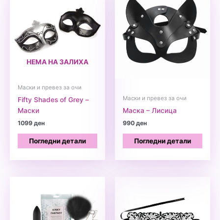
НЕМА НА ЗАЛИХА
Маски и превез за очи
Маски и превез за очи
Fifty Shades of Grey –
Маски
Маска – Лисица
1099
ден
990
ден
Погледни детали
Погледни детали