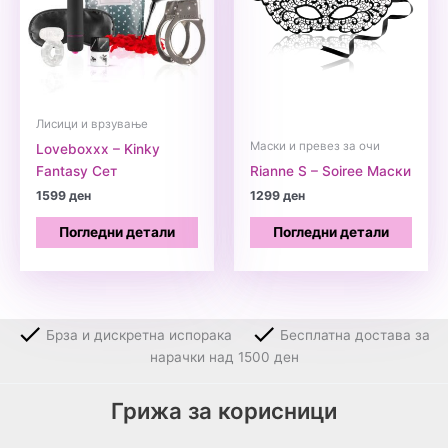
Лисици и врзување
Маски и превез за очи
Loveboxxx – Kinky
Fantasy Сет
Rianne S – Soiree Маски
1599
ден
1299
ден
Погледни детали
Погледни детали
Брза и дискретна испорака
Бесплатна достава за
нарачки над 1500 ден
Грижа за корисници