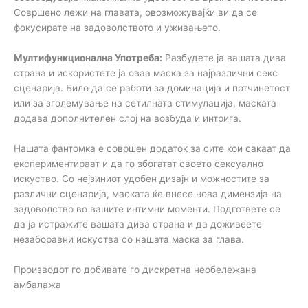
Совршено лежи на главата, овозможувајќи ви да се
фокусирате на задоволството и уживањето.
Мултифункционална Употреба:
Разбудете ја вашата дива
страна и искористете ја оваа маска за најразлични секс
сценарија. Било да се работи за доминација и потчинетост
или за зголемување на сетилната стимулација, маската
додава дополнителен слој на возбуда и интрига.
Нашата фантомка е совршен додаток за сите кои сакаат да
експериментираат и да го збогатат своето сексуално
искуство. Со нејзиниот удобен дизајн и можностите за
различни сценарија, маската ќе внесе нова димензија на
задоволство во вашите интимни моменти. Подгответе се
да ја истражите вашата дива страна и да доживеете
незаборавни искуства со нашата маска за глава.
Производот го добивате го дискретна необележана
амбалажа