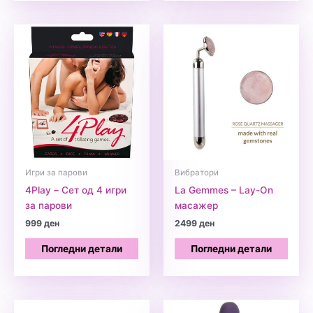
Игри за парови
Вибратори
4Play – Сет од 4 игри
La Gemmes – Lay-On
за парови
масажер
999
ден
2499
ден
Погледни детали
Погледни детали