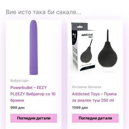
Вие исто така би сакале…
Вибратори
Интимна Хигиена
Powerbullet – EEZY
PLEEZY Вибратор со 10
Addicted Toys – Пумпа
брзини
за анален туш 250 ml
999
ден
1599
ден
Погледни детали
Погледни детали