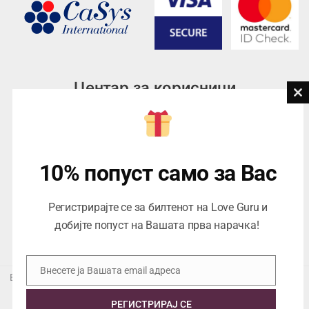
Центар за корисници
Cl
th
Тел:
076945497; 076945498
mo
Email:
contact@loveguru.mk
Пон – Пет: 10-21
10% попуст само за Вас
Саб – Нед: 10-18
Регистрирајте се за билтенот на Love Guru и
добијте попуст на Вашата прва нарачка!
Внесете ја Вашата email адреса
Email
Еуропеан Траде Дооел Скопје, Варшавска 5/1 -5, 1000 Скопје,
ЕДБ 4057021558024
РЕГИСТРИРАЈ СЕ