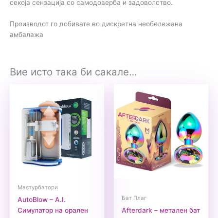
секоја сензација со самодоверба и задоволство.
Производот го добивате во дискретна необележана
амбалажа
Вие исто така би сакале…
Мастурбатори
Бат Плаг
AutoBlow – A.I.
Симулатор на орален
Afterdark – метален бат