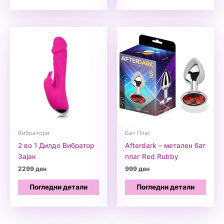
Вибратори
Бат Плаг
2 во 1 Дилдо Вибратор
Afterdark – метален бат
Зајак
плаг Red Rubby
2299
ден
999
ден
Погледни детали
Погледни детали