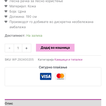
Лесна рачка за лесно користење
Материјал: Кожа
Боја: Црна
Должина: 190 см
Производот го добивате во дискретна необележана
амбалажа
Достапност:
На залиха
Долг
-
+
Додај во кошница
Секси
Камшик
SKU:
WP.292400205
Категорија
Камшици и тепалки
190см
количина
Сигурно плаќање
Опис