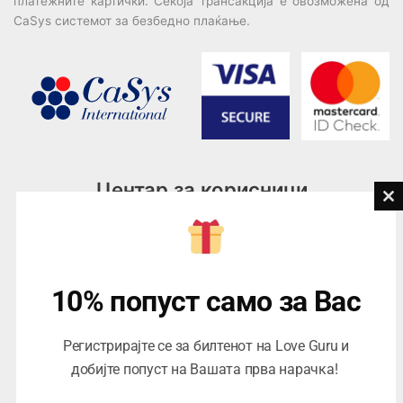
платежните картички. Секоја трансакција е овозможена од
CaSys системот за безбедно плаќање.
Центар за корисници
Cl
th
Тел:
076945497; 076945498
mo
Email:
contact@loveguru.mk
Пон – Пет: 10-21
10% попуст само за Вас
Саб – Нед: 10-18
Регистрирајте се за билтенот на Love Guru и
добијте попуст на Вашата прва нарачка!