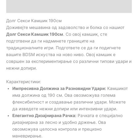
Прегледи (0)
Долг Секси Камшик 190см
Доживејте мешавина од задоволство и болка со нашиот
Долг Секси Камшик 190см
. Со овој камшик, сте
подготвени да ги надминете границите на
традиционалните игри. Подгответе се да ги подигнете
вашите BDSM искуства на ново ниво. Овој камшик е
совршен за експериментирање со различни типови удари и
нежни допири.
Карактеристики:
Импресивна Должина за Разновидни Удари:
Камшикот
има должина од 190 см. Ова овозможува голема
флексибилност и создавање различни удари. Можете
да изведете нежни допири или интензивни удари.
Елегантно Дизајнирана Рачка:
Рачката е специјално
дизајнирана за лесно и удобно држење. Ова
овозможува целосна контрола и прецизно
маневрирање.