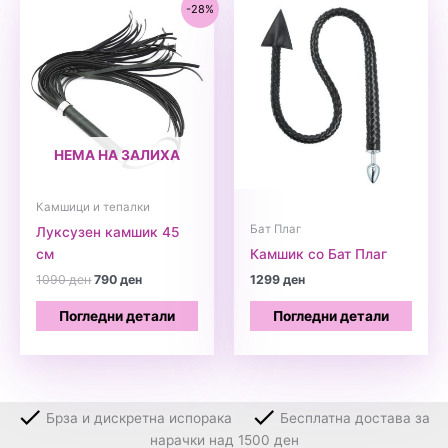
-28%
НЕМА НА ЗАЛИХА
Камшици и тепалки
Бат Плаг
Луксузен камшик 45
см
Камшик со Бат Плаг
Original
Current
1090
ден
790
ден
1299
ден
price
price
was:
is:
Погледни детали
Погледни детали
1090 ден.
790 ден.
Брза и дискретна испорака
Бесплатна достава за
нарачки над 1500 ден