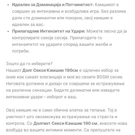
Идеален за Доминација и Потчинетост:
Камшикот е
совршен за интензивна и возбудлива игра. Без разлика
дали сте доминантни или покорни, овој камшик е
идеален за вас.
Прилагодлив Интензитет на Удари:
Можете лесно да ја
контролирате секоја сесија. Прилагодете го
интензитетот на ударите според вашите желби и
потреби.
Зошто да го изберете?
Нашиот
Долг Секси Камшик 190см
е одличен избор за
оние кои сакаат елеганција и моќ во своите BDSM сесии.
Неговата должина и дизајн се совршени за истражување
на различни сензации. Бидете деликатни или изведете
интензивни удари – изборот е ваш.
Овој камшик не е само обична алатка за тепање. Тој е
уметност што овозможува истражување на страста и
контрола. Со
Долгиот Секси Камшик 190 см
, внесете нова
возбуда во вашите интимни моменти. Се препуштете на