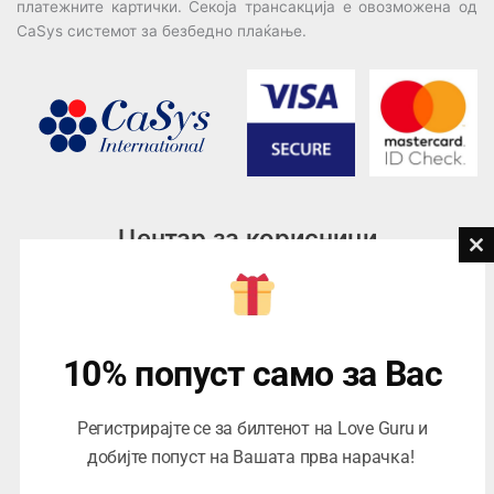
платежните картички. Секоја трансакција е овозможена од
CaSys системот за безбедно плаќање.
Центар за корисници
Cl
th
Тел:
076945497; 076945498
mo
Email:
contact@loveguru.mk
Пон – Пет: 10-21
10% попуст само за Вас
Саб – Нед: 10-18
Регистрирајте се за билтенот на Love Guru и
добијте попуст на Вашата прва нарачка!