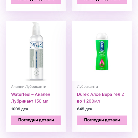
Анални Лубриканти
Лубриканти
Waterfeel – Анален
Durex Алое Вера гел 2
Лубрикант 150 мл
во 1 200мл
1099
ден
645
ден
Погледни детали
Погледни детали