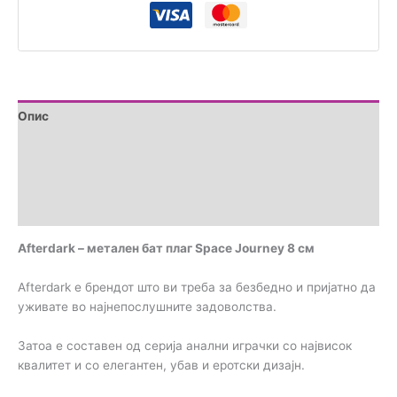
Опис
Дополнителни информации
Brand
Прегледи (0)
Afterdark – метален бат плаг Space Journey 8 см
Afterdark е брендот што ви треба за безбедно и пријатно да
уживате во најнепослушните задоволства.
Затоа е составен од серија анални играчки со највисок
квалитет и со елегантен, убав и еротски дизајн.