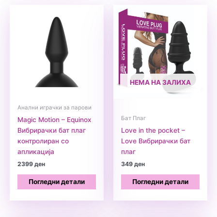
НЕМА НА ЗАЛИХА
Анални играчки за парови
Бат Плаг
Magic Motion – Equinox
Вибрирачки бат плаг
Love in the pocket –
контролиран со
Love Вибрирачки бат
апликација
плаг
2399
ден
349
ден
Погледни детали
Погледни детали