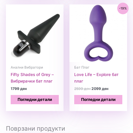
-19%
Анални Вибратори
Бат Плаг
Fifty Shades of Grey –
Love Life – Explore бат
Вибрирачки бат плаг
плаг
Original
Current
1799
ден
2599
ден
2099
ден
price
price
was:
is:
Погледни детали
Погледни детали
2599 ден.
2099 ден.
Поврзани продукти