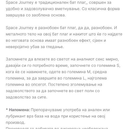
Space Journey е традиционален бат плаг,, совршен за
удобно и задоволувачко вметнување. Со класична форма
завршува со заоблена основа.
Space Journey е разнобоен бат плаг, да да, разнобоен. И
металното тело на овој бат плаг и накитот што ќе го најдете
во неговата основа имаат разнобоен ефект, сјаен и
неверојатно убав за гледање.
Запомнете да влезете во светот на аналниот секс мирно,
давајќи си го потребното време, започнете со големина S,
кога ќе се навикнете, одете во големина М, средна
големина, за да завршите во големина L, најголема
големина во опсегот. Постепено зголемување на
задоволството за да започнете во свет полн со
задоволство за сите.
* Напомена:
Препорачуваме употреба на анален или
лубрикант врз база на вода при користење на овој
производ.
Производот го добивате во дискретна необележана