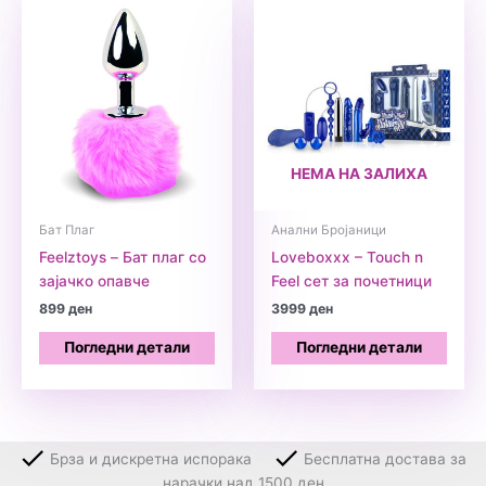
НЕМА НА ЗАЛИХА
Бат Плаг
Анални Бројаници
Feelztoys – Бат плаг со
Loveboxxx – Touch n
зајачко опавче
Feel сет за почетници
899
ден
3999
ден
Погледни детали
Погледни детали
Брза и дискретна испорака
Бесплатна достава за
нарачки над 1500 ден