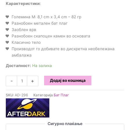
Карактеристики:
Големина М: 8,1 cm x 3,4 cm – 82 гр
Разнобоен метален бат плаг
Заоблен врв
Разнобоен скапоцен камен во основата
Класично тело
Производот го добивате во дискретна необележана
амбалажа
Достапност:
На залиха
Afterdark
-
+
Додај во кошница
-
метален
SKU:
AD-296
Категорија
Бат Плаг
бат
плаг
Space
Journey
количина
Сигурно плаќање