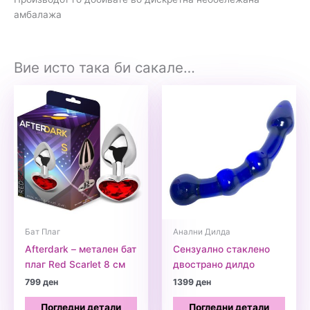
амбалажа
Вие исто така би сакале…
Бат Плаг
Анални Дилда
Afterdark – метален бат
Сензуално стаклено
плаг Red Scarlet 8 см
двострано дилдо
799
ден
1399
ден
Погледни детали
Погледни детали