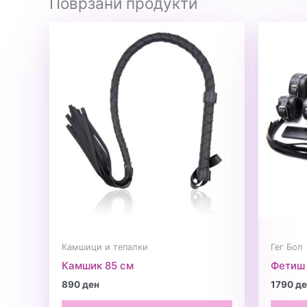
Поврзани продукти
Камшици и тепалки
Гег Бол
Камшик 85 см
Фетиш 
890
ден
1790
де