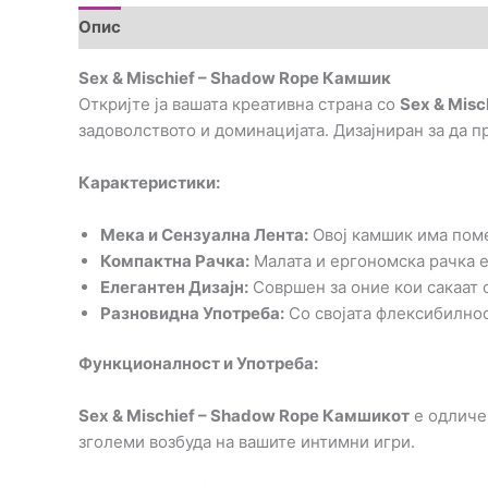
Опис
Brand
Прегледи (0)
Sex & Mischief – Shadow Rope Камшик
Откријте ја вашата креативна страна со
Sex & Mis
задоволството и доминацијата. Дизајниран за да п
Карактеристики:
Мека и Сензуална Лента:
Овој камшик има поме
Компактна Рачка:
Малата и ергономска рачка е
Елегантен Дизајн:
Совршен за оние кои сакаат с
Разновидна Употреба:
Со својата флексибилнос
Функционалност и Употреба:
Sex & Mischief – Shadow Rope Камшикот
е одличен
зголеми возбуда на вашите интимни игри.