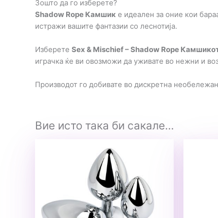
Зошто да го изберете?
Shadow Rope Камшик
е идеален за оние кои бараа
истражи вашите фантазии со леснотија.
Изберете
Sex & Mischief – Shadow Rope Камшико
играчка ќе ви овозможи да уживате во нежни и во
Производот го добивате во дискретна необележа
Вие исто така би сакале…