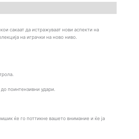
е кои сакаат да истражуваат нови аспекти на
лекција на играчки на ново ниво.
трола.
 до поинтензивни удари.
мшик ќе го поттикне вашето внимание и ќе ја