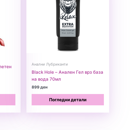
Анални Лубриканти
летен
Black Hole – Анален Гел врз база
на вода 70мл
899
ден
Погледни детали