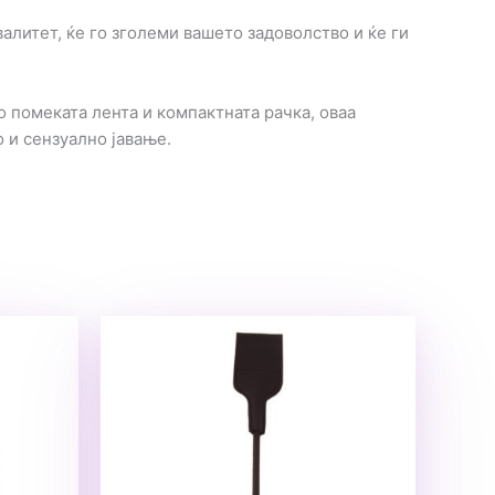
валитет, ќе го зголеми вашето задоволство и ќе ги
о помеката лента и компактната рачка, оваа
 и сензуално јавање.