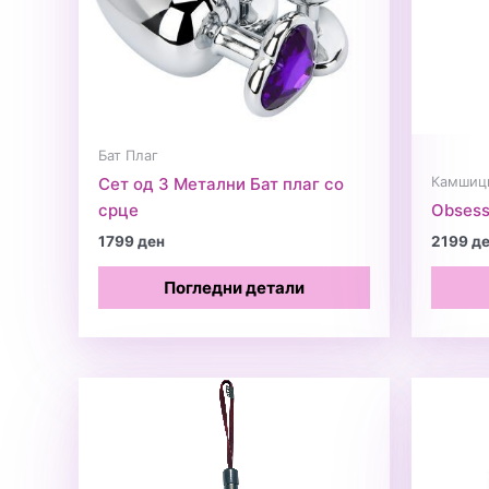
Бат Плаг
Камшици
Сет од 3 Метални Бат плаг со
срце
Obsess
1799
ден
2199
д
Погледни детали