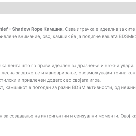
chief – Shadow Rope Камшик
. Оваа играчка е идеална за сит
ривлече внимание, овој камшик ќе ја подигне вашата BDSMко
ка лента што го прави идеален за дразнење и нежни удари.
 лесна за држење и маневрирање, овозможувајќи точна кон
тилски и привлечен додаток во својата игра.
т, камшикот е погоден за разни BDSM активности, од нежни
 за создавање на интригантни и сензуални моменти. Овој ка