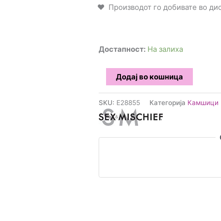
Производот го добивате во д
Достапност:
На залиха
Sex
Додај во кошница
&
Mischief
SKU:
E28855
Категорија
Камшици 
-
Shadow
Rope
Камшик
количина