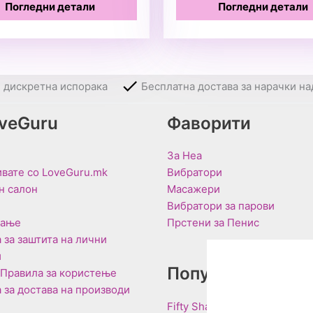
Погледни детали
Погледни детали
и дискретна испорака
Бесплатна достава за нарачки на
oveGuru
Фаворити
За Неа
вате со LoveGuru.mk
Вибратори
н салон
Масажери
Вибратори за парови
вање
Прстени за Пенис
 за заштита на лични
и
Популарни Брен
 Правила за користење
 за достава на производи
Fifty Shades of Grey