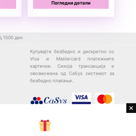
Погледни детали
д 1500 ден
Купувајте безбедно и дискретно со
Visa и Mastercard платежните
картички. Секоја трансакција е
овозможена од CaSys системот за
безбедно плаќање.
Cl
th
дови
m
Центар за корисници