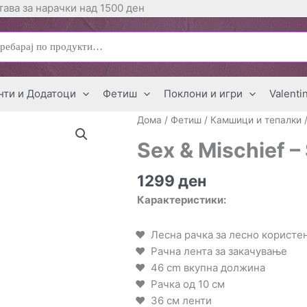
ава за нарачки над 1500 ден
ај
нти и Додатоци
Фетиш
Поклони и игри
Valenti
Дома
/
Фетиш
/
Камшици и тепалки
/
Sex & Mischief 
1299
ден
Карактеристики:
Лесна рачка за лесно користе
Рачна лента за закачување
46 cm вкупна должина
Рачка од 10 см
36 см ленти