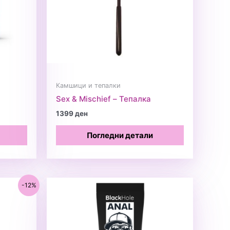
Камшици и тепалки
Sex & Mischief – Тепалка
1399
ден
Погледни детали
-12%