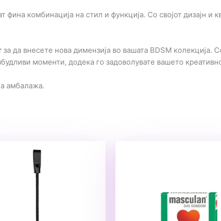
т фина комбинација на стил и функција. Со својот дизајн и к
т
за да внесете нова димензија во вашата BDSM колекција. С
збудливи моменти, додека го задоволувате вашето креативно
на амбалажа.