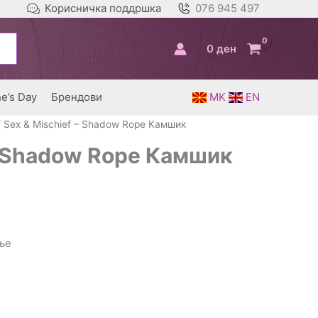
Корисничка поддршка
076 945 497
0
ден
ne’s Day
Брендови
MK
EN
 Sex & Mischief – Shadow Rope Камшик
– Shadow Rope Камшик
ње