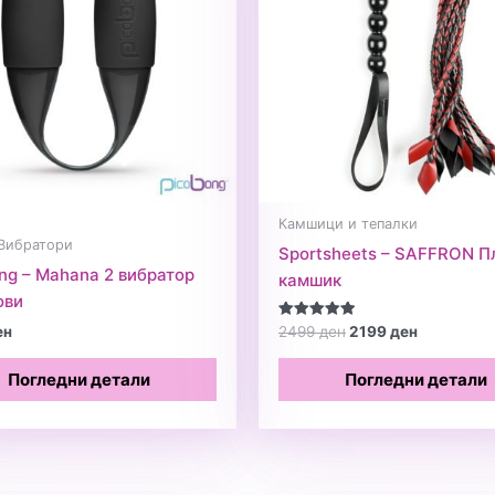
Камшици и тепалки
Вибратори
Sportsheets – SAFFRON П
ng – Mahana 2 вибратор
камшик
ови
Original
Current
Оценето
ен
2499
ден
2199
ден
5.00
price
price
од 5
was:
is:
Погледни детали
Погледни детали
2499 ден.
2199 ден.