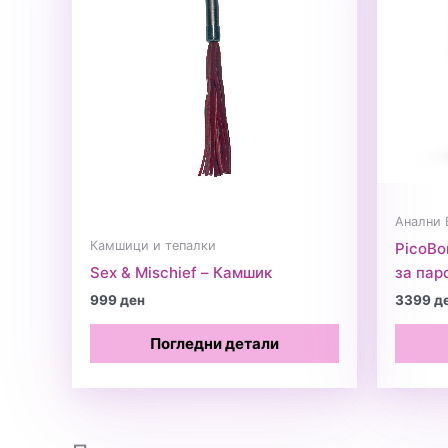
Анални 
Камшици и тепалки
PicoBo
Sex & Mischief – Камшик
за пар
999
ден
3399
д
Погледни детали