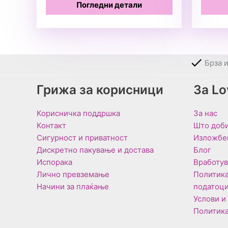
Погледни детали
Брза 
Грижа за корисници
За L
Корисничка поддршка
За нас
Контакт
Што доби
Сигурност и приватност
Изложбе
Дискретно пакување и достава
Блог
Испорака
Вработу
Лично превземање
Политика
Начини за плаќање
податоц
Услови и
Политика