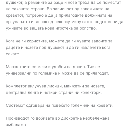
душекот, а ремените за раце и нозе треба да се поместат
на саканите страни. Во зависност од големината на
креветот, потребно е да ја прилагодите должината на
врзувањето и во рок од неколку минути сте подготвени да
уживате во вашата нова игротека за ропство.
Кога не ги користите, можете да ги чувате завоите за
рацете и нозете под душекот и да ги извлечете кога
сакате.
Манжетните се меки и удобни на допир. Тие се
универзални по големина и може да се прилагодат.
Комплетот вклучува лисици, манжетни за нозете,
централна лента и четири странични конектори.
Системот одговара на повеќето големини на кревети.
Производот го добивате во дискретна необележана
амбалажа