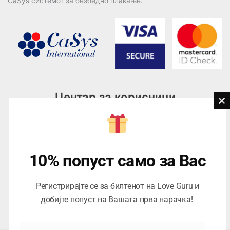
CaSys системот за безбедно плаќање.
Центар за корисници
Cl
th
Тел:
076945497; 076945498
mo
Email:
contact@loveguru.mk
Пон – Пет: 10-21
10% попуст само за Вас
Саб – Нед: 10-18
Регистрирајте се за билтенот на Love Guru и
добијте попуст на Вашата прва нарачка!