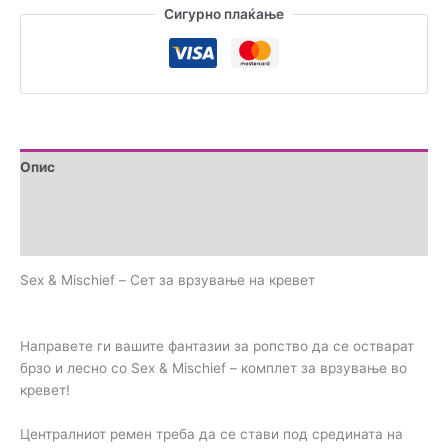
Сигурно плаќање
врзување
на
кревет
количина
Опис
Brand
Прегледи (0)
Sex & Mischief – Сет за врзување на кревет
Направете ги вашите фантазии за ропство да се остварат
брзо и лесно со Sex & Mischief – комплет за врзување во
кревет!
Централниот ремен треба да се стави под средината на