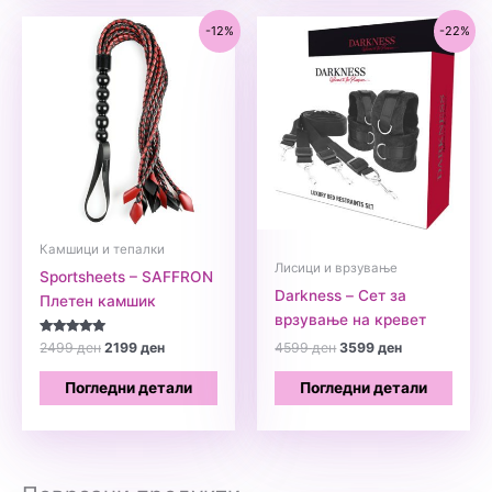
-12%
-22%
Камшици и тепалки
Лисици и врзување
Sportsheets – SAFFRON
Darkness – Сет за
Плетен камшик
врзување на кревет
Оценето
Original
Current
Original
Current
2499
ден
2199
ден
4599
ден
3599
ден
5.00
price
price
price
price
од 5
was:
is:
was:
is:
Погледни детали
Погледни детали
2499 ден.
2199 ден.
4599 ден.
3599 ден.