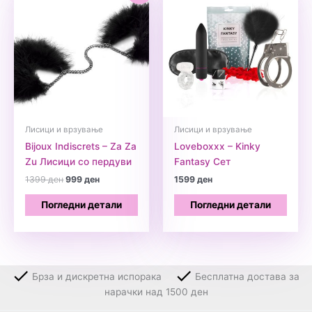
Лисици и врзување
Лисици и врзување
Bijoux Indiscrets – Za Za
Loveboxxx – Kinky
Zu Лисици со пердуви
Fantasy Сет
Original
Current
1399
ден
999
ден
1599
ден
price
price
was:
is:
Погледни детали
Погледни детали
1399 ден.
999 ден.
Брза и дискретна испорака
Бесплатна достава за
нарачки над 1500 ден