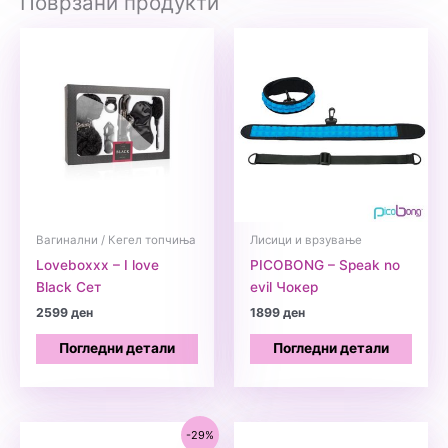
Поврзани продукти
Вагинални / Кегел топчиња
Лисици и врзување
Loveboxxx – I love
PICOBONG – Speak no
Black Сет
evil Чокер
2599
ден
1899
ден
Погледни детали
Погледни детали
-29%