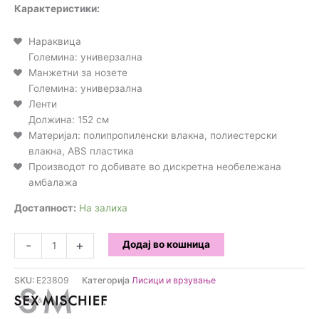
Карактеристики:
Нараквица
Големина: универзална
Манжетни за нозете
Големина: универзална
Ленти
Должина: 152 см
Материјал: полипропиленски влакна, полиестерски
влакна, ABS пластика
Производот го добивате во дискретна необележана
амбалажа
Достапност:
На залиха
Sex
-
+
Додај во кошница
&
Mischief
SKU:
E23809
Категорија
Лисици и врзување
-
Сет
за