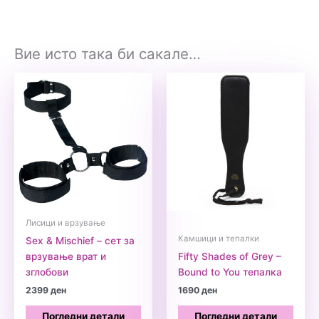
Вие исто така би сакале…
Лисици и врзување
Камшици и тепалки
Sex & Mischief – сет за
врзување врат и
Fifty Shades of Grey –
зглобови
Bound to You тепалка
2399
ден
1690
ден
Погледни детали
Погледни детали