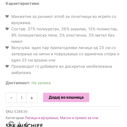
Карактеристики:
Манжетни за рачниот зглоб за почетници во игрите со
врзување.
Состав: 37% полиуретан, 36% акрилик, 13% полиестер,
8% полиуретанска пена, 3% еластична, 3% метал без
никел
Вклучува: еден пар прилагодливи лисици од 23 см со
затворање на нитни и поврзување со единечна спојка и
еден 23 см врзани очи
Производот го добивате во дискретна необележана
амбалажа
Достапност:
На залиха
Sex
-
+
Додај во кошница
&
Mischief
SKU:
E28839
-
Категории
Лисици и врзување
,
Маски и превез за очи
Enchanted
сет