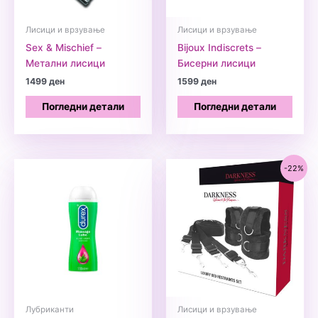
Лисици и врзување
Лисици и врзување
Sex & Mischief –
Bijoux Indiscrets –
Метални лисици
Бисерни лисици
1499
ден
1599
ден
Погледни детали
Погледни детали
-22%
Лубриканти
Лисици и врзување