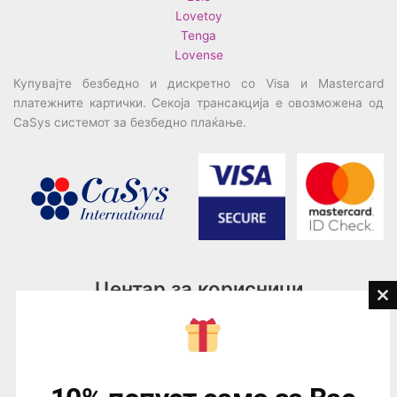
Lovetoy
Tenga
Lovense
Купувајте безбедно и дискретно со Visa и Mastercard
платежните картички. Секоја трансакција е овозможена од
CaSys системот за безбедно плаќање.
Центар за корисници
Cl
th
Тел:
076945497; 076945498
mo
Email:
contact@loveguru.mk
Пон – Пет: 10-21