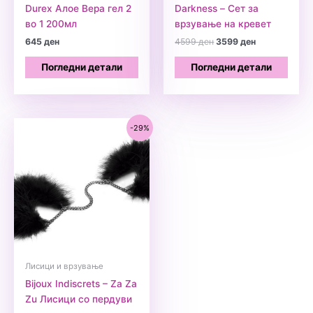
Durex Алое Вера гел 2
Darkness – Сет за
во 1 200мл
врзување на кревет
Original
Current
645
ден
4599
ден
3599
ден
price
price
was:
is:
Погледни детали
Погледни детали
4599 ден.
3599 ден.
-29%
Лисици и врзување
Bijoux Indiscrets – Za Za
Zu Лисици со пердуви