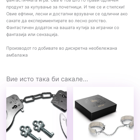
продукт за купување за почетници. И тие се и стилски!
Овие ефтини, лесни и достапни врзувачи се одлични ако
сакате да експериментирате во лесно ропство.
Фантастичен додаток на вашата кутија за играчки со
фантазија или сензација.
Производот го добивате во дискретна необележана
амбалажа
Вие исто така би сакале…