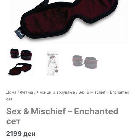
Дома
/
Фетиш
/
Лисици и врзување
/ Sex & Mischief – Enchanted
сет
Sex & Mischief – Enchanted
сет
2199
ден