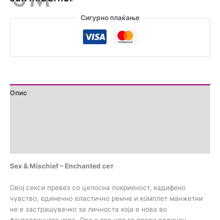
количина
Сигурно плаќање
Опис
Дополнителни информации
Brand
Прегледи (0)
Sex & Mischief – Enchanted сет
Овој секси превез со целосна покриеност, кадифено
чувство, единечно еластично ремче и комплет манжетни
не е застрашувачко за личноста која е нова во
фантастичната игра. Ова е тоа што го прави одличен