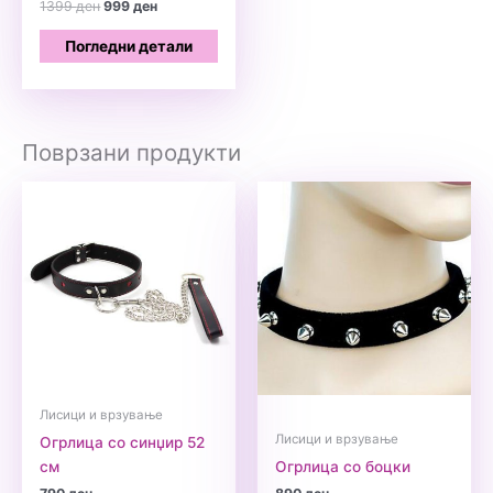
Original
Current
1399
ден
999
ден
price
price
was:
is:
Погледни детали
1399 ден.
999 ден.
Поврзани продукти
Лисици и врзување
Лисици и врзување
Огрлица со синџир 52
см
Огрлица со боцки