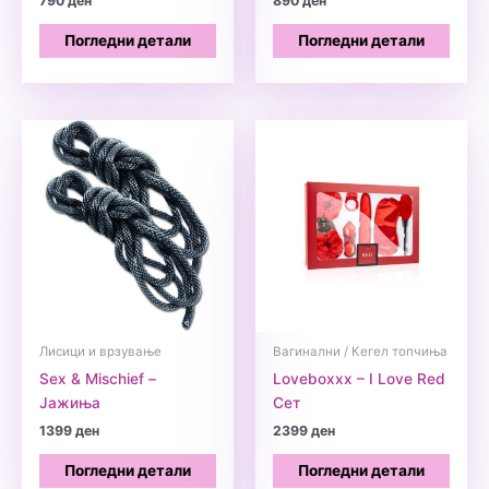
790
ден
890
ден
Погледни детали
Погледни детали
Лисици и врзување
Вагинални / Кегел топчиња
Sex & Mischief –
Loveboxxx – I Love Red
Јажиња
Сет
1399
ден
2399
ден
Погледни детали
Погледни детали