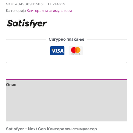
Next
SKU:
4049369015061 - D-214615
Gen
Категорија
Клиторални стимулатори
Клиторален
стимулатор
количина
Сигурно плаќање
Опис
Дополнителни информации
Brand
Прегледи (0)
Satisfyer – Next Gen Клиторален стимулатор