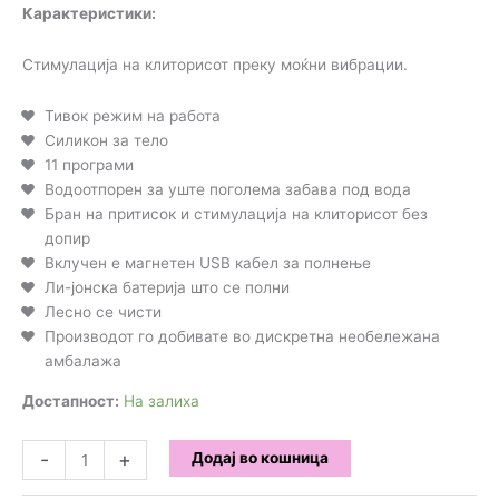
Карактеристики:
Стимулација на клиторисот преку моќни вибрации.
Тивок режим на работа
Силикон за тело
11 програми
Водоотпорен за уште поголема забава под вода
Бран на притисок и стимулација на клиторисот без
допир
Вклучен е магнетен USB кабел за полнење
Ли-јонска батерија што се полни
Лесно се чисти
Производот го добивате во дискретна необележана
амбалажа
Достапност:
На залиха
Satisfyer
-
+
Додај во кошница
-