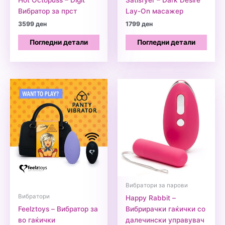
Hot Octopuss – Digit
Satisfyer – Dark Desire
Вибратор за прст
Lay-On масажер
3599
ден
1799
ден
Погледни детали
Погледни детали
Вибратори за парови
Вибратори
Happy Rabbit –
Feelztoys – Вибратор за
Вибрирачки гаќички со
во гаќички
далечински управувач