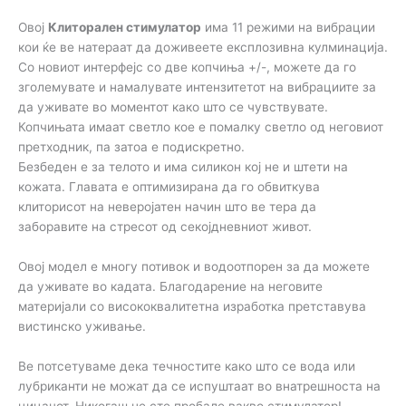
Овој
Клиторален стимулатор
има 11 режими на вибрации
кои ќе ве натераат да доживеете експлозивна кулминација.
Со новиот интерфејс со две копчиња +/-, можете да го
зголемувате и намалувате интензитетот на вибрациите за
да уживате во моментот како што се чувствувате.
Копчињата имаат светло кое е помалку светло од неговиот
претходник, па затоа е подискретно.
Безбеден е за телото и има силикон кој не и штети на
кожата. Главата е оптимизирана да го обвиткува
клиторисот на неверојатен начин што ве тера да
заборавите на стресот од секојдневниот живот.
Овој модел е многу потивок и водоотпорен за да можете
да уживате во кадата. Благодарение на неговите
материјали со висококвалитетна изработка претставува
вистинско уживање.
Ве потсетуваме дека течностите како што се вода или
лубриканти не можат да се испуштаат во внатрешноста на
цицачот. Никогаш не сте пробале вакво стимулатор!