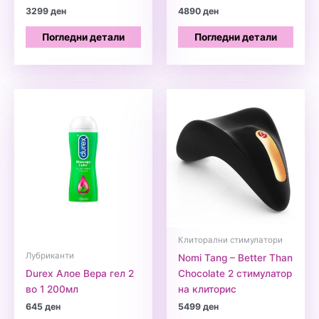
3299
ден
4890
ден
Погледни детали
Погледни детали
Клиторални стимулатори
Лубриканти
Nomi Tang – Better Than
Durex Алое Вера гел 2
Chocolate 2 стимулатор
во 1 200мл
на клиторис
645
ден
5499
ден