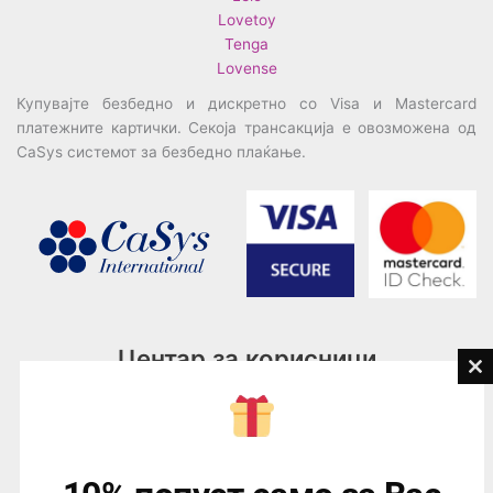
Lovetoy
Tenga
Lovense
Купувајте безбедно и дискретно со Visa и Mastercard
платежните картички. Секоја трансакција е овозможена од
CaSys системот за безбедно плаќање.
Центар за корисници
Cl
th
Тел:
076945497; 076945498
mo
Email:
contact@loveguru.mk
Пон – Пет: 10-21