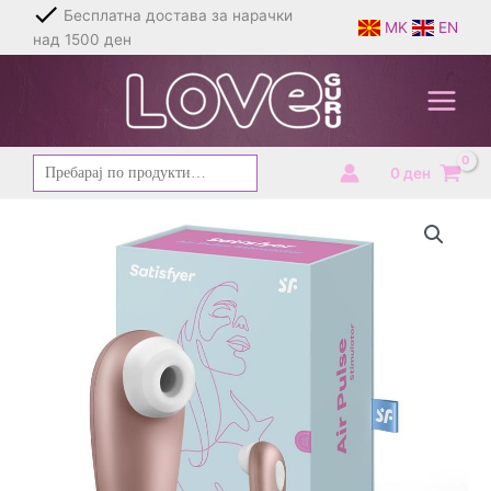
Skip
Бесплатна достава за нарачки
MK
EN
to
над 1500 ден
content
Барај
0
ден
за: