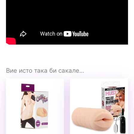
Вие исто така би сакале…