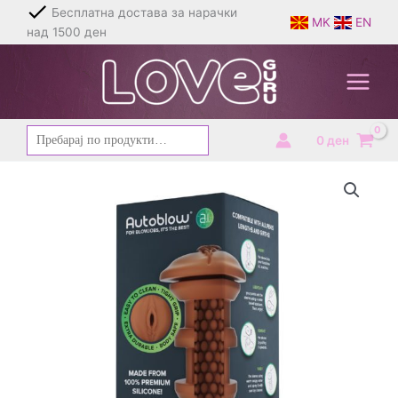
Skip
Бесплатна достава за нарачки
MK
EN
to
над 1500 ден
content
Барај
0
ден
за: