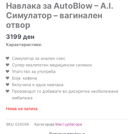
Навлака за AutoBlow – A.I.
Симулатор – вагинален
отвор
3199
ден
Карактеристики:
Симулатор за анален секс
Супер квалитетен медицински силикон
Упатство за употреба
Боја: кафена
Вклучена е една навлака.
Производот го добивате во дискретна необележана
амбалажа
Нема на залиха
SKU:
E24098
Категорија
Мастурбатори