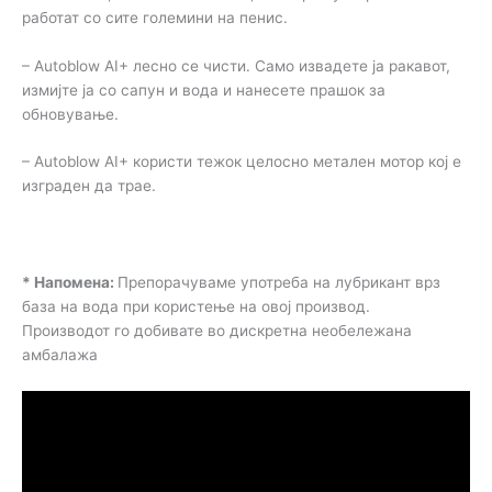
работат со сите големини на пенис.
– Autoblow AI+ лесно се чисти. Само извадете ја ракавот,
измијте ја со сапун и вода и нанесете прашок за
обновување.
– Autoblow AI+ користи тежок целосно метален мотор кој е
изграден да трае.
* Напомена:
Препорачуваме употреба на лубрикант врз
база на вода при користење на овој производ.
Производот го добивате во дискретна необележана
амбалажа