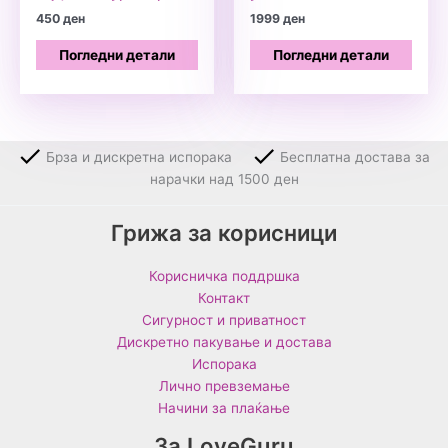
450
ден
1999
ден
Погледни детали
Погледни детали
Брза и дискретна испорака
Бесплатна достава за
нарачки над 1500 ден
Грижа за корисници
Корисничка поддршка
Контакт
Сигурност и приватност
Дискретно пакување и достава
Испорака
Лично превземање
Начини за плаќање
За LoveGuru