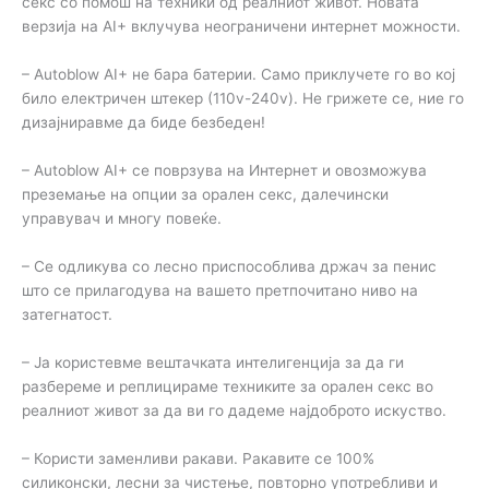
секс со помош на техники од реалниот живот. Новата
верзија на AI+ вклучува неограничени интернет можности.
– Autoblow AI+ не бара батерии. Само приклучете го во кој
било електричен штекер (110v-240v). Не грижете се, ние го
дизајниравме да биде безбеден!
– Autoblow AI+ се поврзува на Интернет и овозможува
преземање на опции за орален секс, далечински
управувач и многу повеќе.
– Се одликува со лесно приспособлива држач за пенис
што се прилагодува на вашето претпочитано ниво на
затегнатост.
– Ја користевме вештачката интелигенција за да ги
разбереме и реплицираме техниките за орален секс во
реалниот живот за да ви го дадеме најдоброто искуство.
– Користи заменливи ракави. Ракавите се 100%
силиконски, лесни за чистење, повторно употребливи и