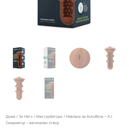
Дома
/
За Него
/
Мастурбатори
/ Навлака за AutoBlow – A.I.
Симулатор – вагинален отвор