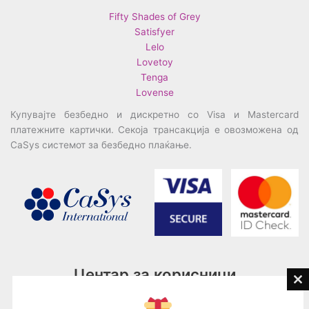
Fifty Shades of Grey
Satisfyer
Lelo
Lovetoy
Tenga
Lovense
Купувајте безбедно и дискретно со Visa и Mastercard
платежните картички. Секоја трансакција е овозможена од
CaSys системот за безбедно плаќање.
Центар за корисници
Cl
th
Тел:
076945497; 076945498
mo