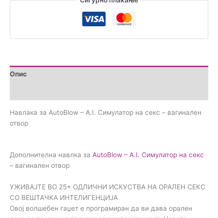
Сигурно плаќање
Опис
Прегледи (0)
Навлака за AutoBlow – A.I. Симулатор на секс – вагинален
отвор
Дополнителна навлка за
AutoBlow – A.I. Симулатор на секс
– вагинален отвор
УЖИВАЈТЕ ВО 25+ ОДЛИЧНИ ИСКУСТВА НА ОРАЛЕН СЕКС
СО ВЕШТАЧКА ИНТЕЛИГЕНЦИЈА
Овој волшебен гаџет е програмиран да ви дава орален