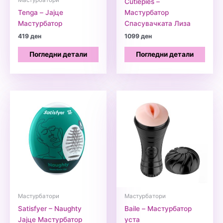
Мастурбатори
Cutiepies –
Tenga – Јајце
Мастурбатор
Мастурбатор
Спасувачката Лиза
419
ден
1099
ден
Погледни детали
Погледни детали
Мастурбатори
Мастурбатори
Satisfyer – Naughty
Baile – Мастурбатор
Јајце Мастурбатор
уста