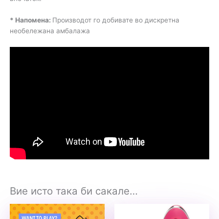
* Напомена:
Производот го добивате во дискретна
необележана амбалажа
Вие исто така би сакале…