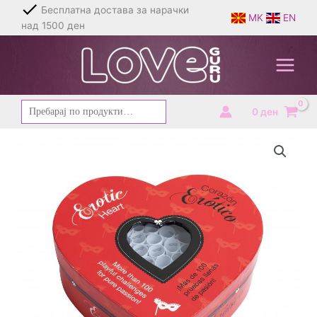
Skip
Бесплатна достава за нарачки
MK
EN
to
над 1500 ден
content
Барај
0
ден
за: