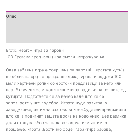
Опис
Дополнителни информации
Прегледи (0)
Erotic Heart – игра за парови
100 Еротски предизвици за смели истражувања!
Оваа забавна игра е совршена за парови! Цврстата кутија
во облик на срце е прекрасно дизајнирана и содржи 100
мали хартиени ролни со еротски предизвици за него или
неа. Вклучени се и мали пинцети за вадење на ролните од
кутијата. Подгответе се за вечер каде што ќе се
запознаете уште подобро! Играта нуди разиграно
заведување, интимни разговори и возбудливи предизвици
што ќе ја подигнат вашата врска на ново ниво. Без разлика
дали станува збор за палава задача или интимно
прашање, играта „Еротично срце“ гарантира забава,