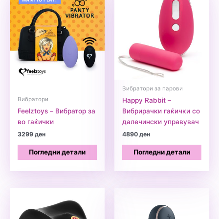
Вибратори за парови
Вибратори
Happy Rabbit –
Feelztoys – Вибратор за
Вибрирачки гаќички со
во гаќички
далечински управувач
3299
ден
4890
ден
Погледни детали
Погледни детали