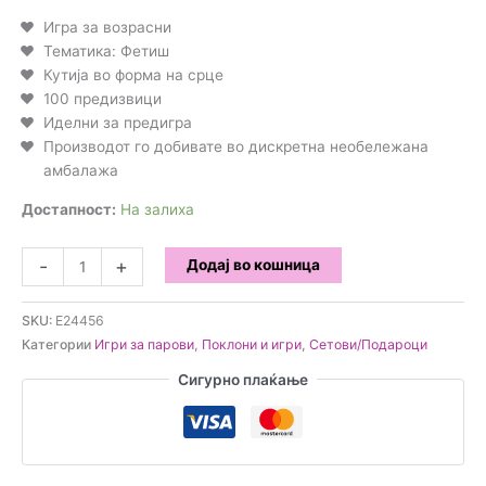
Игра за возрасни
Тематика: Фетиш
Кутија во форма на срце
100 предизвици
Иделни за предигра
Производот го добивате во дискретна необележана
амбалажа
Достапност:
На залиха
Erotic
-
+
Додај во кошница
Heart
-
SKU:
E24456
игра
Категории
Игри за парови
,
Поклони и игри
,
Сетови/Подароци
за
парови
Сигурно плаќање
количина