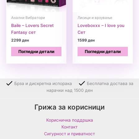
Анални Вибратори
Лисици и врзување
Baile – Lovers Secret
Loveboxxx – I love you
Fantasy сет
Сет
2299
ден
1599
ден
Погледни детали
Погледни детали
Брза и дискретна испорака
Бесплатна достава за
нарачки над 1500 ден
Грижа за корисници
Корисничка поддршка
Контакт
Сигурност и приватност