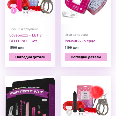
Лисици и врзување
Игри за парови
Loveboxxx – LET’S
CELEBRATE Сет
Романтично срце
1599
ден
1199
ден
Погледни детали
Погледни детали