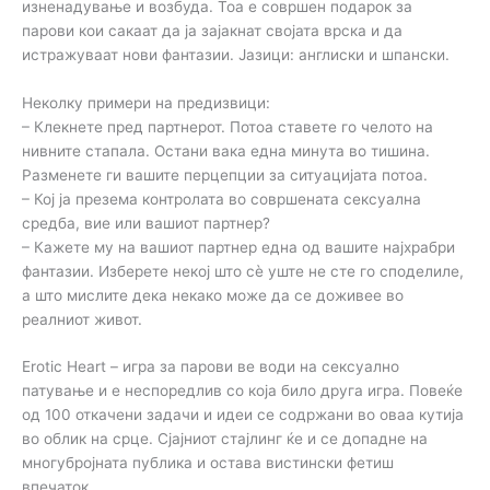
изненадување и возбуда. Тоа е совршен подарок за
парови кои сакаат да ја зајакнат својата врска и да
истражуваат нови фантазии. Јазици: англиски и шпански.
Неколку примери на предизвици:
– Клекнете пред партнерот. Потоа ставете го челото на
нивните стапала. Остани вака една минута во тишина.
Разменете ги вашите перцепции за ситуацијата потоа.
– Кој ја презема контролата во совршената сексуална
средба, вие или вашиот партнер?
– Кажете му на вашиот партнер една од вашите најхрабри
фантазии. Изберете некој што сè уште не сте го споделиле,
а што мислите дека некако може да се доживее во
реалниот живот.
Erotic Heart – игра за парови ве води на сексуално
патување и е неспоредлив со која било друга игра. Повеќе
од 100 откачени задачи и идеи се содржани во оваа кутија
во облик на срце. Сјајниот стајлинг ќе и се допадне на
многубројната публика и остава вистински фетиш
впечаток.