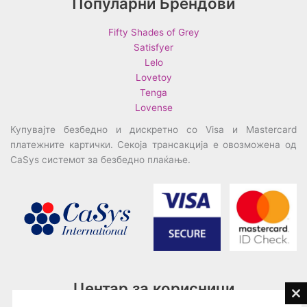
Популарни Брендови
Fifty Shades of Grey
Satisfyer
Lelo
Lovetoy
Tenga
Lovense
Купувајте безбедно и дискретно со Visa и Mastercard
платежните картички. Секоја трансакција е овозможена од
CaSys системот за безбедно плаќање.
Центар за корисници
Cl