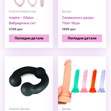
Анални Вибратори
Дилда
Inspire – Dilator
Силиконско дилдо
Вибрирачки сет
Titan 18цм
5199
ден
1899
ден
Погледни детали
Погледни детали
Анални Дилда
Дилда