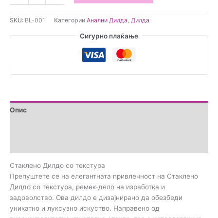
Дилдо
со
SKU:
BL-001
Категории
Анални Дилда
,
Дилда
текстура
количина
Сигурно плаќање
Опис
Дополнителни информации
Прегледи (0)
Стаклено Дилдо со текстура
Препуштете се на елегантната привлечност на Стаклено
Дилдо со текстура, ремек-дело на изработка и
задоволство. Ова дилдо е дизајнирано да обезбеди
уникатно и луксузно искуство. Направено од