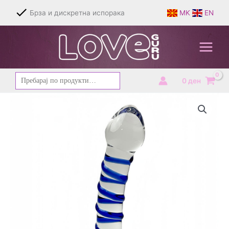
Skip
Брза и дискретна испорака
MK
EN
to
content
Барај
0
ден
за: