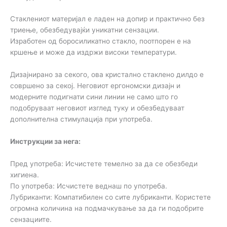
Стаклениот материјал е ладен на допир и практично без
триење, обезбедувајќи уникатни сензации.
Изработен од боросиликатно стакло, поотпорен е на
кршење и може да издржи високи температури.
Дизајнирано за секого, ова кристално стаклено дилдо е
совршено за секој. Неговиот ергономски дизајн и
модерните подигнати сини линии не само што го
подобруваат неговиот изглед туку и обезбедуваат
дополнителна стимулација при употреба.
Инструкции за нега:
Пред употреба: Исчистете темелно за да се обезбеди
хигиена.
По употреба: Исчистете веднаш по употреба.
Лубриканти: Компатибилен со сите лубриканти. Користете
огромна количина на подмачкување за да ги подобрите
сензациите.