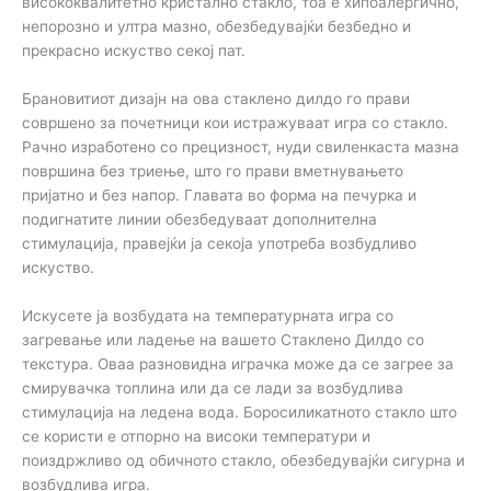
висококвалитетно кристално стакло, тоа е хипоалергично,
непорозно и ултра мазно, обезбедувајќи безбедно и
прекрасно искуство секој пат.
Брановитиот дизајн на ова стаклено дилдо го прави
совршено за почетници кои истражуваат игра со стакло.
Рачно изработено со прецизност, нуди свиленкаста мазна
површина без триење, што го прави вметнувањето
пријатно и без напор. Главата во форма на печурка и
подигнатите линии обезбедуваат дополнителна
стимулација, правејќи ја секоја употреба возбудливо
искуство.
Искусете ја возбудата на температурната игра со
загревање или ладење на вашето Стаклено Дилдо со
текстура. Оваа разновидна играчка може да се загрее за
смирувачка топлина или да се лади за возбудлива
стимулација на ледена вода. Боросиликатното стакло што
се користи е отпорно на високи температури и
поиздржливо од обичното стакло, обезбедувајќи сигурна и
возбудлива игра.