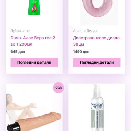
Лубриканти
Анални Дилда
Durex Алое Вера гел 2
Двострано желе дилдо
во 1 200мл
38цм
645
ден
1490
ден
Погледни детали
Погледни детали
-23%