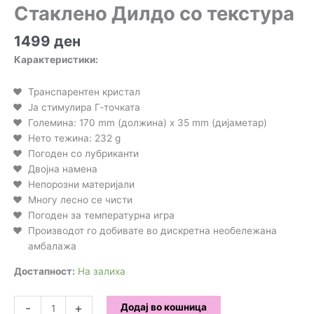
Стаклено Дилдо со текстура
1499
ден
Карактеристики:
Транспарентен кристал
Ја стимулира Г-точката
Големина: 170 mm (должина) x 35 mm (дијаметар)
Нето тежина: 232 g
Погоден со лубриканти
Двојна намена
Непорозни материјали
Многу лесно се чисти
Погоден за температурна игра
Производот го добивате во дискретна необележана
амбалажа
Достапност:
На залиха
Стаклено
-
+
Додај во кошница