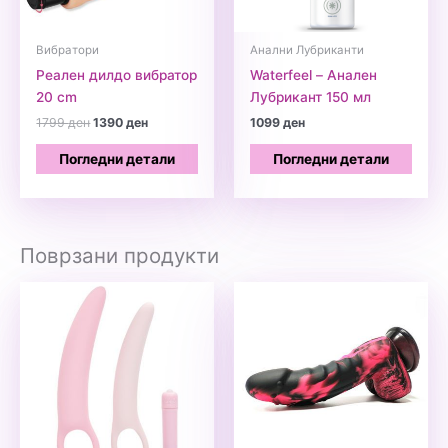
Вибратори
Анални Лубриканти
Реален дилдо вибратор
Waterfeel – Анален
20 cm
Лубрикант 150 мл
Original
Current
1799
ден
1390
ден
1099
ден
price
price
was:
is:
Погледни детали
Погледни детали
1799 ден.
1390 ден.
Поврзани продукти