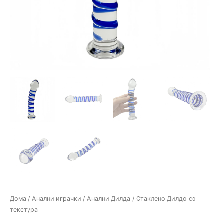
Дома
/
Анални играчки
/
Анални Дилда
/ Стаклено Дилдо со
текстура