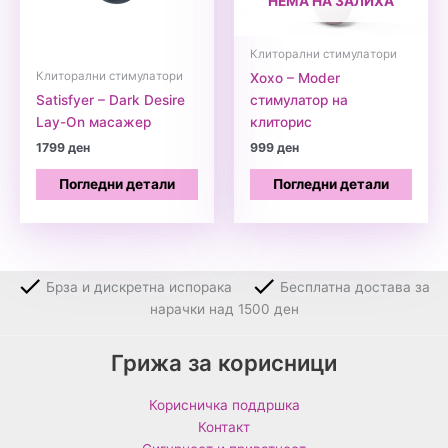
НЕМА НА ЗАЛИХА
Клиторални стимулатори
Клиторални стимулатори
Xoxo – Moder
Satisfyer – Dark Desire
стимулатор на
Lay-On масажер
клиторис
1799
ден
999
ден
Погледни детали
Погледни детали
Брза и дискретна испорака
Бесплатна достава за
нарачки над 1500 ден
Грижа за корисници
Корисничка поддршка
Контакт