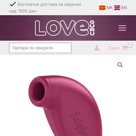
Skip
Бесплатна достава за нарачки
MK
EN
to
над 1500 ден
content
Барај
0
ден
за: