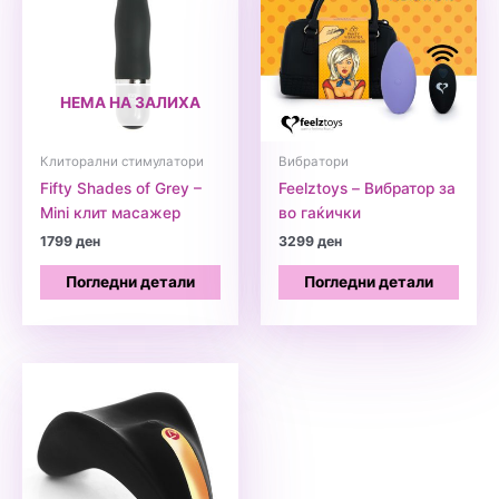
НЕМА НА ЗАЛИХА
Клиторални стимулатори
Вибратори
Fifty Shades of Grey –
Feelztoys – Вибратор за
Mini клит масажер
во гаќички
1799
ден
3299
ден
Погледни детали
Погледни детали