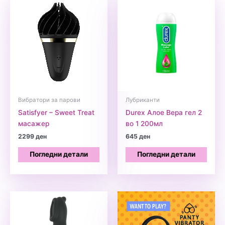
Вибратори за парови
Лубриканти
Satisfyer – Sweet Treat
Durex Алое Вера гел 2
масажер
во 1 200мл
2299
ден
645
ден
Погледни детали
Погледни детали