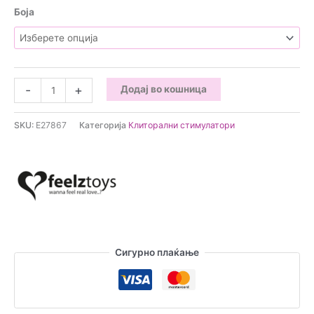
Боја
Feelztoys
-
+
Додај во кошница
-
Clitella
SKU:
E27867
Категорија
Клиторални стимулатори
Орален
клиторален
стимулатор
количина
Сигурно плаќање