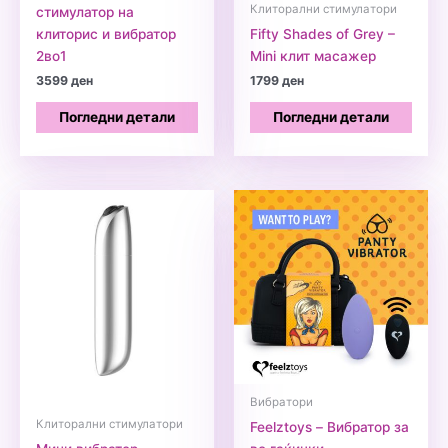
Клиторални стимулатори
стимулатор на
клиторис и вибратор
Fifty Shades of Grey –
2во1
Mini клит масажер
3599
ден
1799
ден
Погледни детали
Погледни детали
Вибратори
Клиторални стимулатори
Feelztoys – Вибратор за