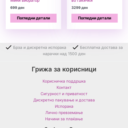
Мини вибратор
во гаќички
699
ден
3299
ден
Погледни детали
Погледни детали
Брза и дискретна испорака
Бесплатна достава за
нарачки над 1500 ден
Грижа за корисници
Корисничка поддршка
Контакт
Сигурност и приватност
Дискретно пакување и достава
Испорака
Лично превземање
Начини за плаќање