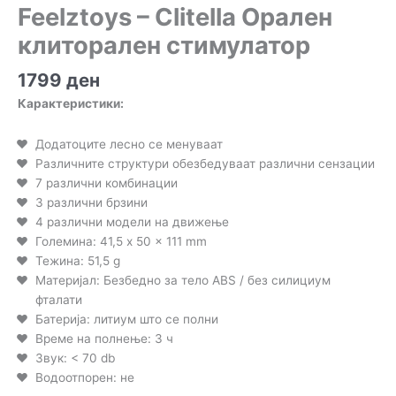
Feelztoys – Clitella Орален
клиторален стимулатор
1799
ден
Карактеристики:
Додатоците лесно се менуваат
Различните структури обезбедуваат различни сензации
7 различни комбинации
3 различни брзини
4 различни модели на движење
Големина: 41,5 x 50 x 111 mm
Тежина: 51,5 g
Материјал: Безбедно за тело ABS / без силициум
фталати
Батерија: литиум што се полни
Време на полнење: 3 ч
Звук: < 70 db
Водоотпорен: не