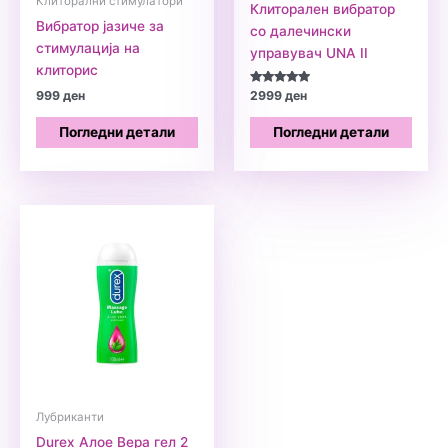
Клиторални стимулатори
Клиторален вибратор
Вибратор јазиче за
со далечински
стимулација на
управувач UNA II
клиторис
Оценето
999
ден
2999
ден
5.00
од 5
Погледни детали
Погледни детали
Лубриканти
Durex Алое Вера гел 2