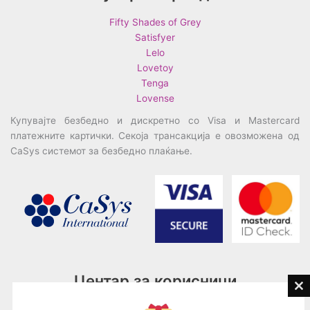
Fifty Shades of Grey
Satisfyer
Lelo
Lovetoy
Tenga
Lovense
Купувајте безбедно и дискретно со Visa и Mastercard
платежните картички. Секоја трансакција е овозможена од
CaSys системот за безбедно плаќање.
Центар за корисници
Cl
th