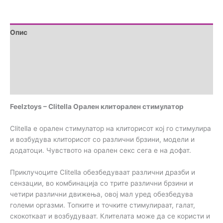
Опис
Дополнителни информации
Brand
Прегледи (0)
Feelztoys – Clitella Орален клиторален стимулатор
Clitella е орален стимулатор на клиторисот кој го стимулира
и возбудува клиторисот со различни брзини, модели и
додатоци. Чувството на орален секс сега е на дофат.
Приклучоците Clitella обезбедуваат различни дразби и
сензации, во комбинација со трите различни брзини и
четири различни движења, овој мал уред обезбедува
големи оргазми. Топките и точките стимулираат, галат,
скокоткаат и возбудуваат. Клителата може да се користи и