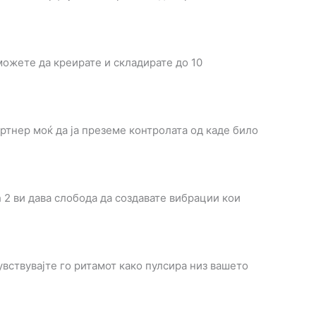
ожете да креирате и складирате до 10
артнер моќ да ја преземе контролата од каде било
 2 ви дава слобода да создавате вибрации кои
вствувајте го ритамот како пулсира низ вашето