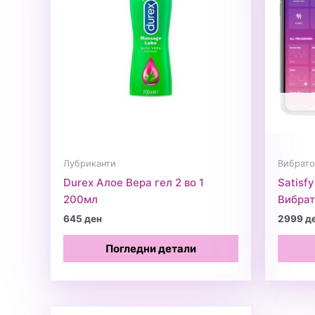
Лубриканти
Вибрат
Durex Алое Вера гел 2 во 1
Satisf
200мл
Вибра
645
ден
2999
д
Погледни детали