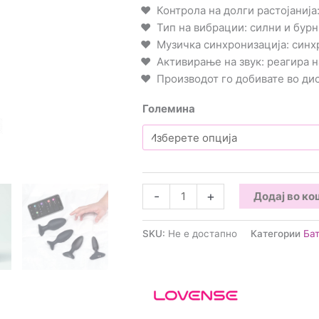
Контрола на долги растојаниј
Тип на вибрации: силни и бур
Музичка синхронизација: синх
Активирање на звук: реагира н
Производот го добивате во д
Големина
Lovense
-
+
Додај во к
-
Hush
SKU:
Не е достапно
Категории
Ба
2
Бат
Плаг
количина