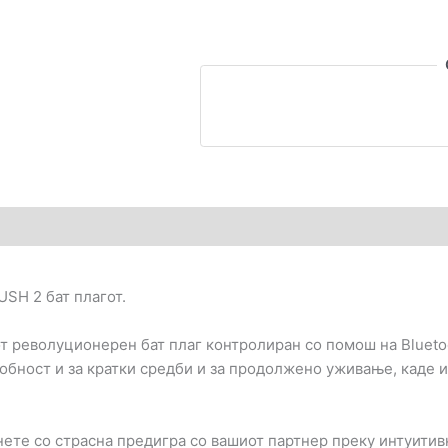
гледи (0)
SH 2 бат плагот.
от револуционерен бат плаг контролиран со помош на Bluet
добност и за кратки средби и за продолжено уживање, каде и 
ете со страсна предигра со вашиот партнер преку интуитивн