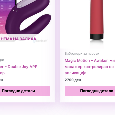
НЕМА НА ЗАЛИХА
Вибратори за парови
ори
Magic Motion – Awaken м
yer – Double Joy APP
масажер контролиран со
тор
апликација
ен
2799
ден
Погледни детали
Погледни детали