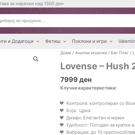
ава за нарачки над 1500 ден
ај
нти и Додатоци
Фетиш
Поклони и игри
Valenti
Дома
/
Анални играчки
/
Бат Плаг
/ 
Lovense – Hush 
7999
ден
Клучни карактеристики:
Контрола: контролиран со Blue
Боја: Црна
Дизајн: Елегантен и мазен
Удобност: Погоден за кратки и
Вибрации: до 10 приспособли