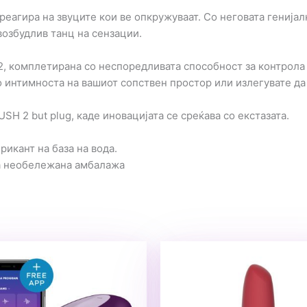
 реагира на звуците кои ве опкружуваат. Со неговата генија
возбудлив танц на сензации.
 2, комплетирана со неспоредливата способност за контрола 
во интимноста на вашиот сопствен простор или излегувате д
H 2 but plug, каде иновацијата се среќава со екстазата.
рикант на база на вода.
а необележана амбалажа