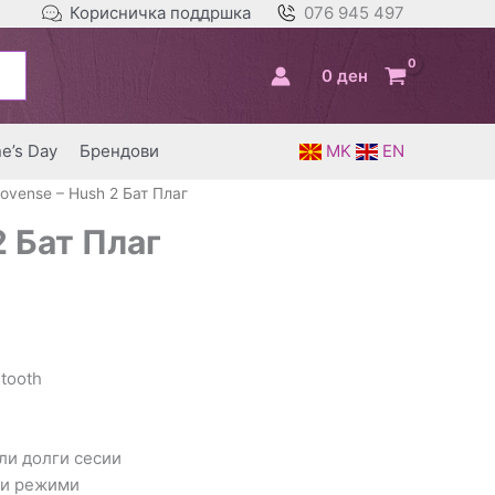
Корисничка поддршка
076 945 497
0
ден
ne’s Day
Брендови
MK
EN
Lovense – Hush 2 Бат Плаг
2 Бат Плаг
tooth
ли долги сесии
ви режими