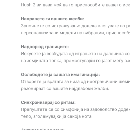
Hush 2 ви дава моќ да го приспособите вашето иск
Направете ги вашите желби:
Започнете со истражување додека влегувате во ре
персонализирани модели на вибрации, приспособу
Надвор од границите:
Искусете ја возбудата од играњето на далечина со
на земјината топка, премостувајќи го јазот меѓу в
Ослободете ја вашата имагинација:
Отворете ја вратата за низа од неограничени шеми
резонираат со вашите најдлабоки желби.
Синхронизирај со ритам:
Препуштете се со симфонија на задоволство додек
тело, зголемувајќи ја секоја нота.