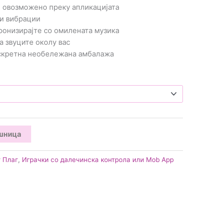
а: овозможено преку апликацијата
ни вибрации
ронизирајте со омилената музика
а звуците околу вас
искретна необележана амбалажа
ошница
т Плаг
,
Играчки со далечинска контрола или Mob App