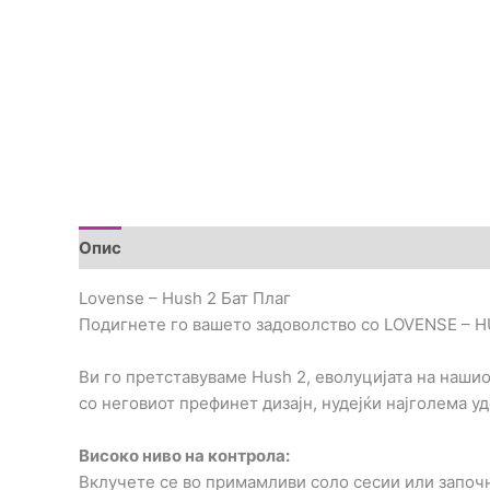
Опис
Дополнителни информации
Brand
Пре
Lovense – Hush 2 Бат Плаг
Подигнете го вашето задоволство со LOVENSE – HU
Ви го претставуваме Hush 2, еволуцијата на наши
со неговиот префинет дизајн, нудејќи најголема у
Високо ниво на контрола:
Вклучете се во примамливи соло сесии или започн