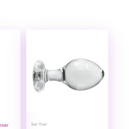
Бат Плаг
плаг