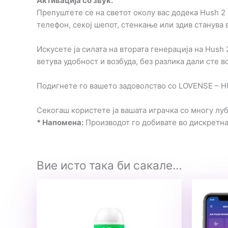
Активација со звук:
Препуштете се на светот околу вас додека Hush 2
телефон, секој шепот, стенкање или здив станува 
Искусете ја силата на втората генерација на Hush
ветува удобност и возбуда, без разлика дали сте 
Подигнете го вашето задоволство со LOVENSE – HUS
Секогаш користете ја вашата играчка со многу луб
* Напомена:
Производот го добивате во дискретн
Вие исто така би сакале…