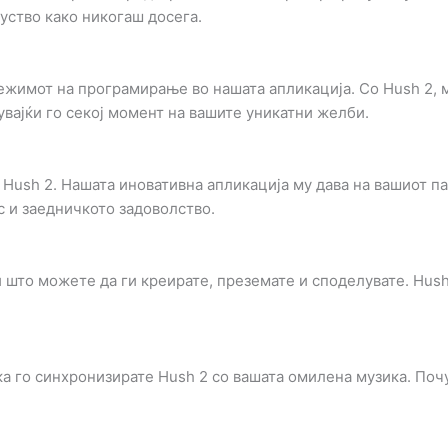
уство како никогаш досега.
жимот на програмирање во нашата апликација. Со Hush 2, м
вајќи го секој момент на вашите уникатни желби.
 Hush 2. Нашата иновативна апликација му дава на вашиот п
ас и заедничкото задоволство.
 што можете да ги креирате, преземате и споделувате. Hush
а го синхронизирате Hush 2 со вашата омилена музика. Почу