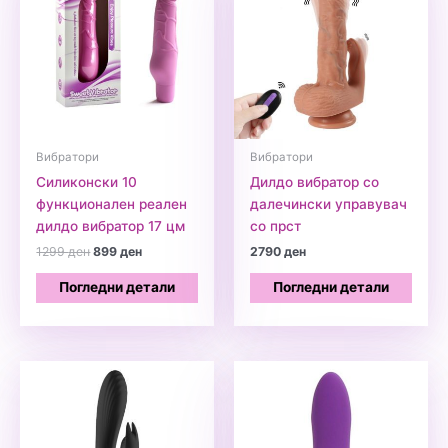
Вибратори
Вибратори
Силиконски 10
Дилдо вибратор со
функционален реален
далечински управувач
дилдо вибратор 17 цм
со прст
Original
Current
1299
ден
899
ден
2790
ден
price
price
was:
is:
Погледни детали
Погледни детали
1299 ден.
899 ден.