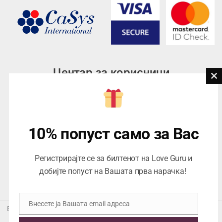
Центар за корисници
Cl
th
Тел:
076945497; 076945498
mo
Email:
contact@loveguru.mk
Пон – Пет: 10-21
10% попуст само за Вас
Саб – Нед: 10-18
Регистрирајте се за билтенот на Love Guru и
добијте попуст на Вашата прва нарачка!
Внесете ја Вашата email адреса
Email
Еуропеан Траде Дооел Скопје, Варшавска 5/1 -5, 1000 Скопје,
ЕДБ 4057021558024