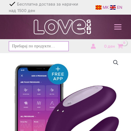
Skip
Бесплатна достава за нарачки
MK
EN
to
над 1500 ден
content
Барај
0
ден
за: