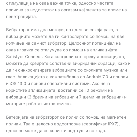
стимулација на оваа важна точка, односно честата
причина за недостаток на оргазам кај жената за време на
пенетрацијата.
Вибраторот има два мотори, по еден во секоја рака, а
вибрациите можете да ги контролирате со помош на две
копчиња на самиот вибратор. Целосниот потенцијал на
оваа играчка се отклучува со помош на апликацијата
Satisfyer Connect. Кога контролирате преку апликацијата,
можете да креирате сопствени вибрирачки обрасци, како и
да ги синхронизирате вибрациите со околната музика или
глас. Апликацијата е компатибилна со Android 7.0 и понови
и iOS 13.0 и понови оперативни системи. Ако не ја
користите апликацијата, достапни се 10 режими на
вибрации (3 брзини на вибрации и 7 шеми на вибрации) и
моторите работат истовремено.
Батеријата на вибраторот се полни со помош на магнетен
полнач. Таа е целосно водоотпорна (сертификат IPX7),
односно може да се користи под туш и во када.