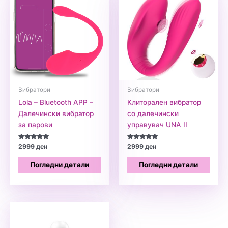
Вибратори
Вибратори
Lola – Bluetooth APP –
Клиторален вибратор
Далечински вибратор
со далечински
за парови
управувач UNA II
Оценето
Оценето
2999
ден
2999
ден
5.00
5.00
од 5
од 5
Погледни детали
Погледни детали