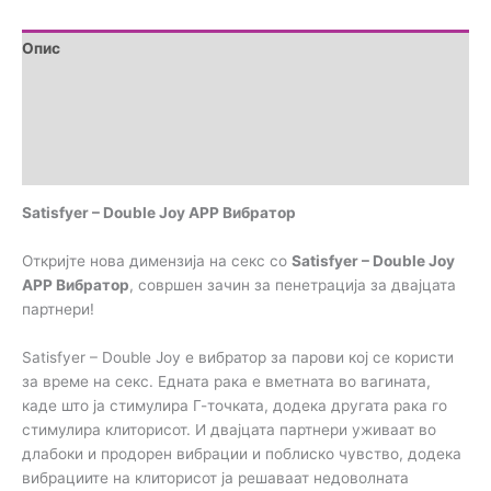
Опис
Дополнителни информации
Brand
Прегледи (0)
Satisfyer – Double Joy APP Вибратор
Откријте нова димензија на секс со
Satisfyer – Double Joy
APP Вибратор
, совршен зачин за пенетрација за двајцата
партнери!
Satisfyer – Double Joy е вибратор за парови кој се користи
за време на секс. Едната рака е вметната во вагината,
каде што ја стимулира Г-точката, додека другата рака го
стимулира клиторисот. И двајцата партнери уживаат во
длабоки и продорен вибрации и поблиско чувство, додека
вибрациите на клиторисот ја решаваат недоволната