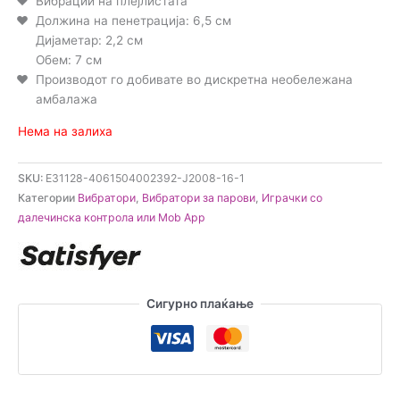
Вибрации на плејлистата
Должина на пенетрација: 6,5 см
Дијаметар: 2,2 см
Обем: 7 см
Производот го добивате во дискретна необележана
амбалажа
Нема на залиха
SKU:
E31128-4061504002392-J2008-16-1
Категории
Вибратори
,
Вибратори за парови
,
Играчки со
далечинска контрола или Mob App
Сигурно плаќање