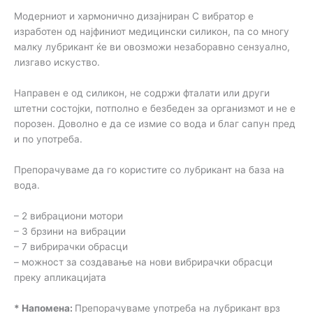
Модерниот и хармонично дизајниран C вибратор е
изработен од најфиниот медицински силикон, па со многу
малку лубрикант ќе ви овозможи незаборавно сензуално,
лизгаво искуство.
Направен е од силикон, не содржи фталати или други
штетни состојки, потполно е безбеден за организмот и не е
порозен. Доволно е да се измие со вода и благ сапун пред
и по употреба.
Препорачуваме да го користите со лубрикант на база на
вода.
– 2 вибрациони мотори
– 3 брзини на вибрации
– 7 вибрирачки обрасци
– можност за создавање на нови вибрирачки обрасци
преку апликацијата
* Напомена:
Препорачуваме употреба на лубрикант врз