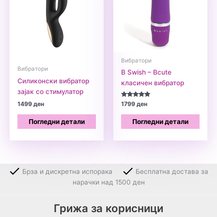
Вибратори
Вибратори
B Swish – Bcute
Силиконски вибратор
класичен вибратор
зајак со стимулатор
Оценето
1499
ден
1799
ден
5.00
од 5
Погледни детали
Погледни детали
Брза и дискретна испорака
Бесплатна достава за
нарачки над 1500 ден
Грижа за корисници