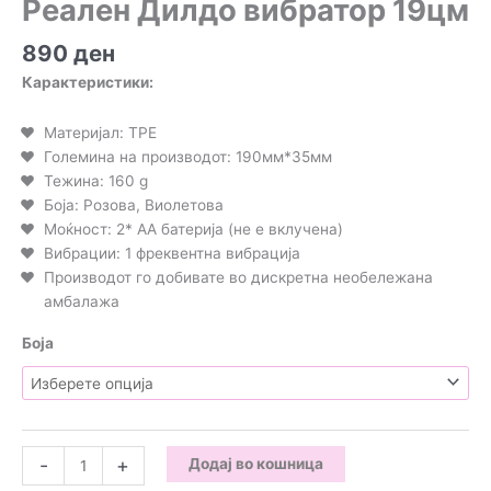
Реален Дилдо вибратор 19цм
890
ден
Карактеристики:
Материјал: TPE
Големина на производот: 190мм*35мм
Тежина: 160 g
Боја: Розова, Виолетова
Моќност: 2* AA батерија (не е вклучена)
Вибрации: 1 фреквентна вибрација
Производот го добивате во дискретна необележана
амбалажа
Боја
Реален
-
+
Додај во кошница
Дилдо