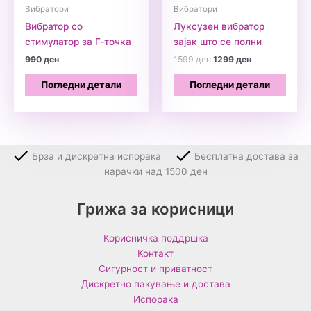
Вибратори
Вибратори
Вибратор со
Луксузен вибратор
стимулатор за Г-точка
зајак што се полни
Original
Current
990
ден
1599
ден
1299
ден
price
price
was:
is:
Погледни детали
Погледни детали
1599 ден.
1299 ден.
Брза и дискретна испорака
Бесплатна достава за
нарачки над 1500 ден
Грижа за корисници
Корисничка поддршка
Контакт
Сигурност и приватност
Дискретно пакување и достава
Испорака