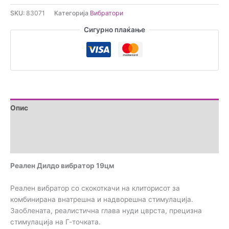
вибратор
SKU:
83071
Категорија
Вибратори
19цм
количина
Сигурно плаќање
Опис
Дополнителни информации
Прегледи (0)
Реален Дилдо вибратор 19цм
Реален вибратор со скокоткачи на клиторисот за
комбинирана внатрешна и надворешна стимулација.
Заоблената, реалистична глава нуди цврста, прецизна
стимулација на Г-точката.