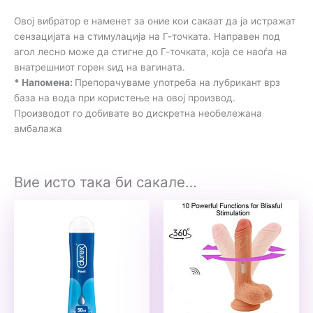
Овој вибратор е наменет за оние кои сакаат да ја истражат
сензацијата на стимулација на Г-точката. Направен под
агол лесно може да стигне до Г-точката, која се наоѓа на
внатрешниот горен ѕид на вагината.
* Напомена:
Препорачуваме употреба на лубрикант врз
база на вода при користење на овој производ.
Производот го добивате во дискретна необележана
амбалажа
Вие исто така би сакале…