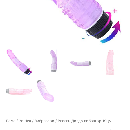
Дома
/
За Неа
/
Вибратори
/ Реален Дилдо вибратор 19цм