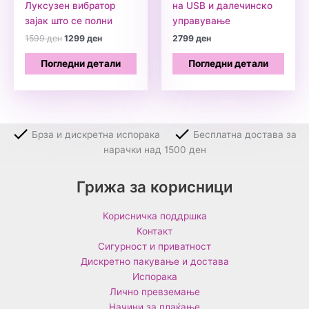
Луксузен вибратор
на USB и далечинско
зајак што се полни
управување
Original
Current
1599
ден
1299
ден
2799
ден
price
price
was:
is:
Погледни детали
Погледни детали
1599 ден.
1299 ден.
Брза и дискретна испорака
Бесплатна достава за
нарачки над 1500 ден
Грижа за корисници
Корисничка поддршка
Контакт
Сигурност и приватност
Дискретно пакување и достава
Испорака
Лично превземање
Начини за плаќање