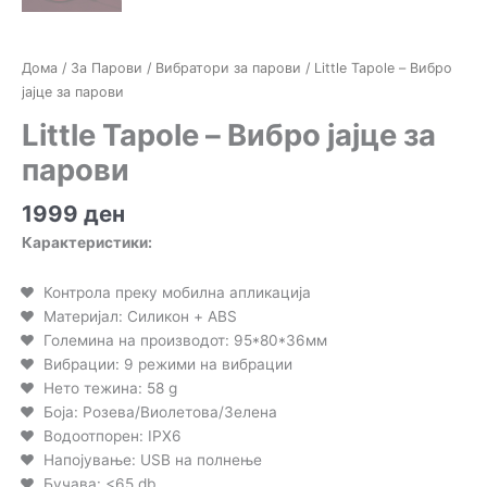
Дома
/
За Парови
/
Вибратори за парови
/ Little Tapole – Вибро
јајце за парови
Little Tapole – Вибро јајце за
парови
1999
ден
Карактеристики:
Контрола преку мобилна апликација
Материјал: Силикон + ABS
Големина на производот: 95*80*36мм
Вибрации: 9 режими на вибрации
Нето тежина: 58 g
Боја: Розева/Виолетова/Зелена
Водоотпорен: IPX6
Напојување: USB на полнење
Бучава: <65 db