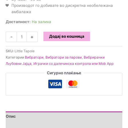
Производот го добивате во дискретна необележана
амбалажа
Достапност:
На залиха
Little
-
+
Додај во кошница
Tapole
-
SKU:
Little Tapole
Вибро
Категории
Вибратори
,
Вибратори за парови
,
Вибрирачки
јајце
Љубовни Јајца
,
Играчки со далечинска контрола или Mob App
за
парови
Сигурно плаќање
количина
Опис
Дополнителни информации