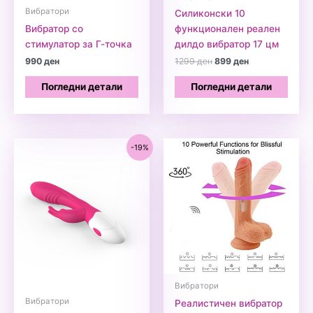
Вибратори
Силиконски 10
Вибратор со
функционален реален
стимулатор за Г-точка
дилдо вибратор 17 цм
Original
Current
990
ден
1299
ден
899
ден
price
price
was:
is:
Погледни детали
Погледни детали
1299 ден.
899 ден.
-19%
Вибратори
Вибратори
Реалистичен вибратор