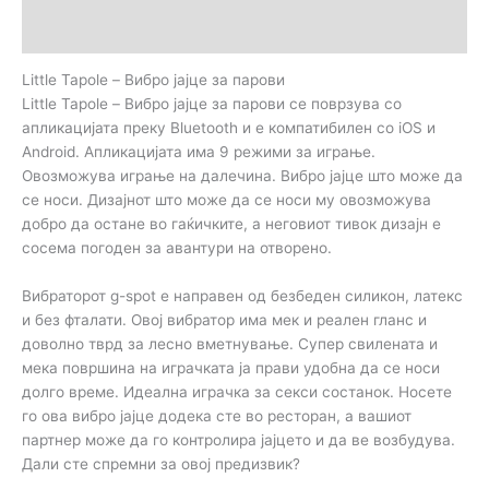
Прегледи (0)
Little Tapole – Вибро јајце за парови
Little Tapole – Вибро јајце за парови се поврзува со
апликацијата преку Bluetooth и е компатибилен со iOS и
Android. Апликацијата има 9 режими за играње.
Oвозможува играње на далечина. Вибро јајце што може да
се носи. Дизајнот што може да се носи му овозможува
добро да остане во гаќичките, а неговиот тивок дизајн е
сосема погоден за авантури на отворено.
Вибраторот g-spot е направен од безбеден силикон, латекс
и без фталати. Овој вибратор има мек и реален гланс и
доволно тврд за лесно вметнување. Супер свилената и
мека површина на играчката ја прави удобна да се носи
долго време. Идеална играчка за секси состанок. Носете
го ова вибро јајце додека сте во ресторан, а вашиот
партнер може да го контролира јајцето и да ве возбудува.
Дали сте спремни за овој предизвик?