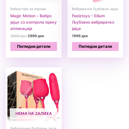
Вибратори за парови
Вибрирачки Љубовни Јајца
Magic Motion – Вибро
Feelztoys – Eilium
јајце со контрола преку
Љубовно вибрирачко
апликација
јајце
Original
Current
3999
ден
2999
ден
1999
ден
price
price
was:
is:
Погледни детали
Погледни детали
3999 ден.
2999 ден.
НЕМА НА ЗАЛИХА
Вибрирачки Љубовни Јајца