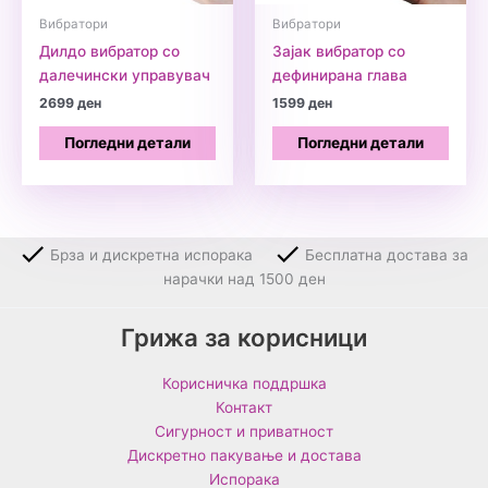
Вибратори
Вибратори
Дилдо вибратор со
Зајак вибратор со
далечински управувач
дефинирана глава
2699
ден
1599
ден
Погледни детали
Погледни детали
Брза и дискретна испорака
Бесплатна достава за
нарачки над 1500 ден
Грижа за корисници
Корисничка поддршка
Контакт
Сигурност и приватност
Дискретно пакување и достава
Испорака