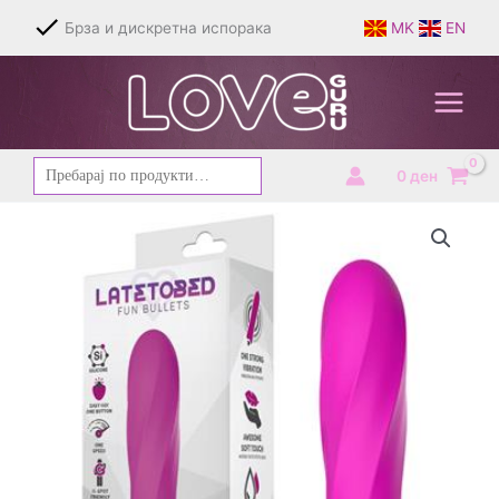
Skip
Брза и дискретна испорака
MK
EN
to
content
Барај
0
ден
за: