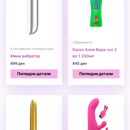
Лубриканти
Клиторални стимулатори
Durex Алое Вера гел 2
Мини вибратор
во 1 200мл
699
ден
645
ден
Погледни детали
Погледни детали