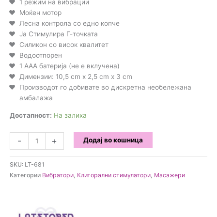
1 режим на вибрации
Моќен мотор
Лесна контрола со едно копче
Ја Стимулира Г-точката
Силикон со висок квалитет
Водоотпорен
1 AAA батерија (не е вклучена)
Димензии: 10,5 cm x 2,5 cm x 3 cm
Производот го добивате во дискретна необележана
амбалажа
Достапност:
На залиха
LateToBed
-
+
Додај во кошница
-
Trimy
SKU:
LT-681
Вибратор
Категории
Вибратори
,
Клиторални стимулатори
,
Масажери
количина