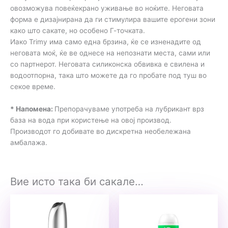
овозможува повеќекрано уживање во ноќите. Неговата
форма е дизајнирана да ги стимулира вашите ерогени зони
како што сакате, но особено Г-точката.
Иако Trimy има само една брзина, ќе се изненадите од
неговата моќ, ќе ве однесе на непознати места, сами или
со партнерот. Неговата силиконска обвивка е свилена и
водоотпорна, така што можете да го пробате под туш во
секое време.
* Напомена:
Препорачуваме употреба на лубрикант врз
база на вода при користење на овој производ.
Производот го добивате во дискретна необележана
амбалажа.
Вие исто така би сакале…