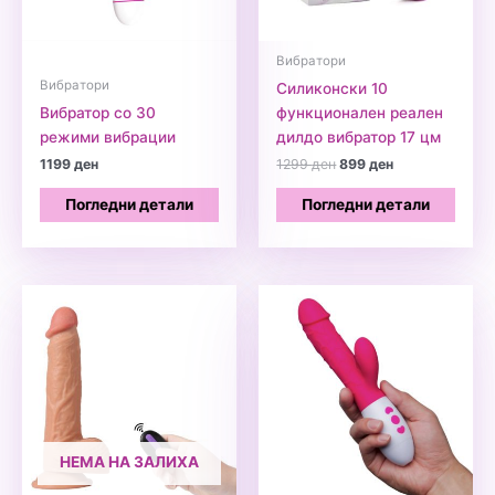
Вибратори
Вибратори
Силиконски 10
Вибратор со 30
функционален реален
режими вибрации
дилдо вибратор 17 цм
Original
Current
1199
ден
1299
ден
899
ден
price
price
was:
is:
Погледни детали
Погледни детали
1299 ден.
899 ден.
НЕМА НА ЗАЛИХА