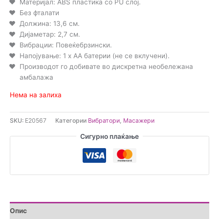
Материјал: ABS пластика со PU слој.
Без фталати
Должина: 13,6 см.
Дијаметар: 2,7 см.
Вибрации: Повеќебрзински.
Напојување: 1 x AA батерии (не се вклучени).
Производот го добивате во дискретна необележана
амбалажа
Нема на залиха
SKU:
E20567
Категории
Вибратори
,
Масажери
Сигурно плаќање
Опис