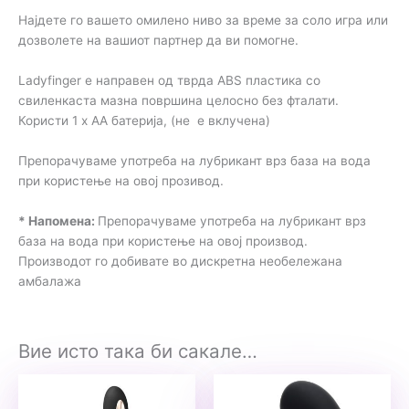
Најдете го вашето омилено ниво за време за соло игра или
дозволете на вашиот партнер да ви помогне.
Ladyfinger е направен од тврда ABS пластика со
свиленкаста мазна површина целосно без фталати.
Користи 1 x AA батерија, (не е вклучена)
Препорачуваме употреба на лубрикант врз база на вода
при користење на овој прозивод.
* Напомена:
Препорачуваме употреба на лубрикант врз
база на вода при користење на овој производ.
Производот го добивате во дискретна необележана
амбалажа
Вие исто така би сакале…