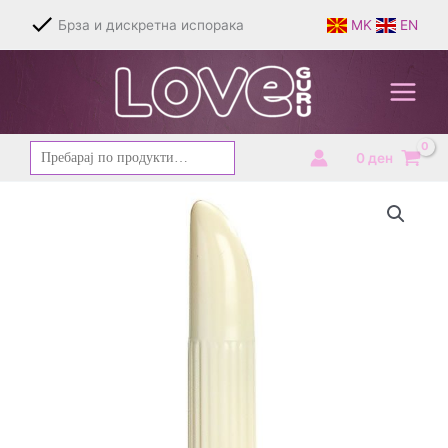
Skip
Брза и дискретна испорака
MK
EN
to
content
Барај
0
ден
за: