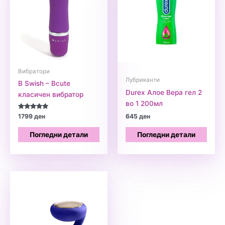
Вибратори
Лубриканти
B Swish – Bcute
Durex Алое Вера гел 2
класичен вибратор
во 1 200мл
Оценето
1799
ден
645
ден
5.00
од 5
Погледни детали
Погледни детали