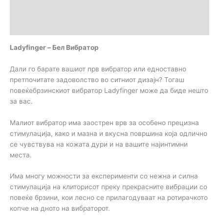
Дополнителни информации
Прегледи (0)
Ladyfinger – Бел Вибратор
Дали го барате вашиот прв вибратор или едноставно
претпочитате задоволство во ситниот дизајн? Тогаш
повеќебрзинскиот вибратор Ladyfinger може да биде нешто
за вас.
Малиот вибратор има заострен врв за особено прецизна
стимулација, како и мазна и вкусна површина која одлично
се чувствува на кожата дури и на вашите најинтимни
места.
Има многу можности за експерименти со нежна и силна
стимулација на клиторисот преку прекрасните вибрации со
повеќе брзини, кои лесно се прилагодуваат на ротирачкото
копче на дното на вибраторот.