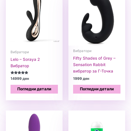
Вибратори
Вибратори
Fifty Shades of Grey –
Lelo – Soraya 2
Sensation Rabbit
Вибратор
вибратор за Г-Точка
Оценето
14999
ден
1999
ден
5.00
од 5
Погледни детали
Погледни детали