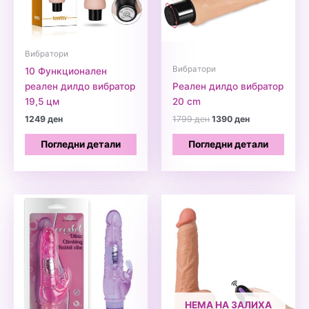
Вибратори
Вибратори
10 Функционален
реален дилдо вибратор
Реален дилдо вибратор
19,5 цм
20 cm
Original
Current
1249
ден
1799
ден
1390
ден
price
price
was:
is:
Погледни детали
Погледни детали
1799 ден.
1390 ден.
НЕМА НА ЗАЛИХА