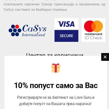
платежните картички. Секоја трансакција е овозможена од
CaSys системот за безбедно плаќање.
Центар за корисници
Cl
th
Тел:
076945497; 076945498
mo
Email:
contact@loveguru.mk
Пон – Пет: 10-21
10% попуст само за Вас
Саб – Нед: 10-18
Регистрирајте се за билтенот на Love Guru и
добијте попуст на Вашата прва нарачка!