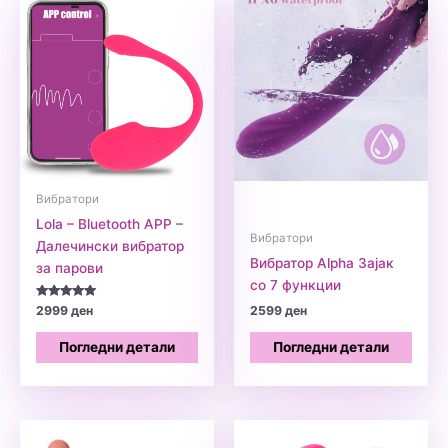
Вибратори
Lola – Bluetooth APP –
Вибратори
Далечински вибратор
Вибратор Alpha Зајак
за парови
со 7 функции
Оценето
2999
ден
2599
ден
5.00
од 5
Погледни детали
Погледни детали