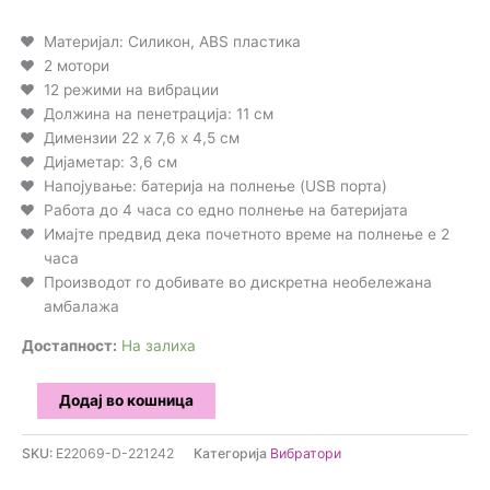
на клиент
Материјал: Силикон, ABS пластика
2 мотори
12 режими на вибрации
Должина на пенетрација: 11 см
Димензии 22 х 7,6 х 4,5 см
Дијаметар: 3,6 см
Напојување: батерија на полнење (USB порта)
Работа до 4 часа со едно полнење на батеријата
Имајте предвид дека почетното време на полнење е 2
часа
Производот го добивате во дискретна необележана
амбалажа
Достапност:
На залиха
Lelo
Додај во кошница
-
Soraya
SKU:
E22069-D-221242
Категорија
Вибратори
2