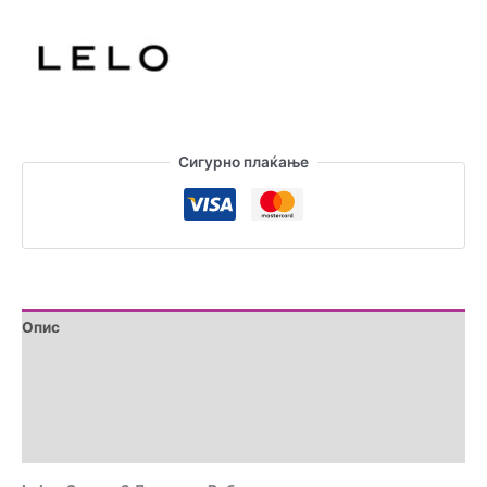
Вибратор
количина
Сигурно плаќање
Опис
Дополнителни информации
Brand
Прегледи (1)