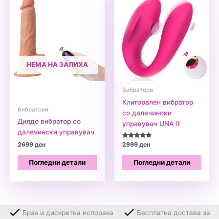
НЕМА НА ЗАЛИХА
Вибратори
Клиторален вибратор
Вибратори
со далечински
Дилдо вибратор со
управувач UNA II
далечински управувач
Оценето
2699
ден
2999
ден
5.00
од 5
Погледни детали
Погледни детали
Брза и дискретна испорака
Бесплатна достава за