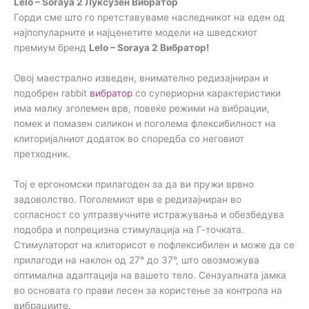
Lelo – Soraya 2 Луксузен Вибратор
Горди сме што го претставуваме наследникот на еден од
најпопуларните и најценетите модели на шведскиот
премиум бренд
Lelo – Soraya 2 Вибратор!
Овој маестрално изведен, внимателно редизајниран и
подобрен rabbit
вибратор
со супериорни карактеристики
има малку зголемен врв, повеќе режими на вибрации,
помек и помазен силикон и поголема флексибилност на
клиторијалниот додаток во споредба со неговиот
претходник.
Тој е ергономски прилагоден за да ви пружи врвно
задоволство. Поголемиот врв е редизајниран во
согласност со ултразвучните истражувања и обезбедува
подобра и попрецизна стимулација на Г-точката.
Стимулаторот на клиторисот е пофлексибилен и може да се
прилагоди на наклон од 27° до 37°, што овозможува
оптимална адаптација на вашето тело. Сензуалната јамка
во основата го прави лесен за користење за контрола на
вибрациите.