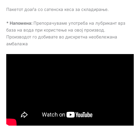
Пакетот доаѓа со сатенска кеса за складирање.
* Напомена:
Препорачуваме употреба на лубрикант врз
база на вода при користење на овој производ.
Производот го добивате во дискретна необележана
амбалажа