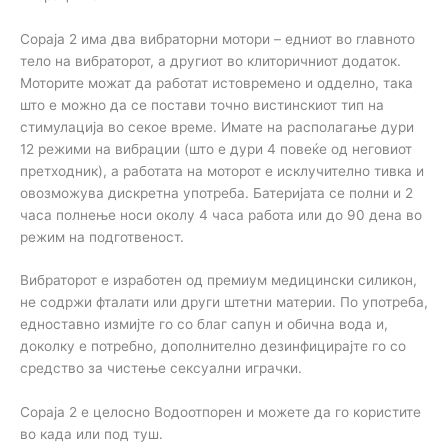
Сораја 2 има два вибраторни мотори – едниот во главното
тело на вибраторот, а другиот во клиторичниот додаток.
Моторите можат да работат истовремено и одделно, така
што е можно да се постави точно вистинскиот тип на
стимулација во секое време. Имате на располагање дури
12 режими на вибрации (што е дури 4 повеќе од неговиот
претходник), а работата на моторот е исклучително тивка и
овозможува дискретна употреба. Батеријата се полни и 2
часа полнење носи околу 4 часа работа или до 90 дена во
режим на подготвеност.
Вибраторот е изработен од премиум медицински силикон,
не содржи фталати или други штетни материи. По употреба,
едноставно измијте го со благ сапун и обична вода и,
доколку е потребно, дополнително дезинфицирајте го со
средство за чистење сексуални играчки.
Сораја 2 е целосно Водоотпорен и можете да го користите
во када или под туш.