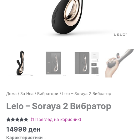
Дома
/
За Неа
/
Вибратори
/ Lelo – Soraya 2 Вибратор
Lelo – Soraya 2 Вибратор
(
1
Преглед на корисник)
Оценето
1
14999
ден
5.00
од 5
врз основа
Карактеристики :
на оценка