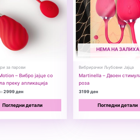
НЕМА НА ЗАЛИХА
ри за парови
Вибрирачки Љубовни Јајца
Motion – Вибро јајце со
Martinella – Двоен стимул
ла преку апликација
роза
Original
Current
н
2999
ден
3199
ден
price
price
was:
is:
Погледни детали
Погледни детали
3999 ден.
2999 ден.