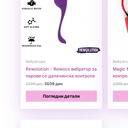
Вибратори
Вибрато
Rewolution – Rewovo вибратор за
Magic 
парови со далечинска контрола
контро
Original
Current
3399
ден
3039
ден
3999
де
price
price
was:
is:
Погледни детали
3399 ден.
3039 ден.