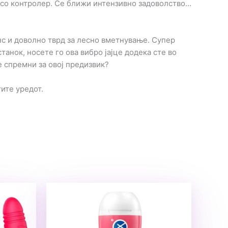
а со контролер. Се ближи интензивно задоволство…
анс и доволно тврд за лесно вметнување. Супер
танок, носете го ова вибро јајце додека сте во
е спремни за овој предизвик?
ите уредот.