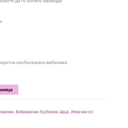
можете да го носите насекаде
м
искретна необележана амбалажа
ошница
 парови
,
Вибрирачки Љубовни Јајца
,
Играчки со