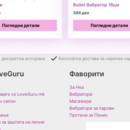
и
Bullet Вибратор 18цм
н
399
ден
Погледни детали
Погледни детали
и дискретна испорака
Бесплатна достава за нарачки на
oveGuru
Фаворити
За Неа
вате со LoveGuru.mk
Вибратори
н салон
Масажери
Вибратори за парови
вање
Прстени за Пенис
 за заштита на лични
и