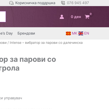
Корисничка поддршка
076 945 497
0
ден
ne’s Day
Брендови
MK
EN
рови
/ Intense – вибратор за парови со далечинска
ор за парови со
трола
ки управувач