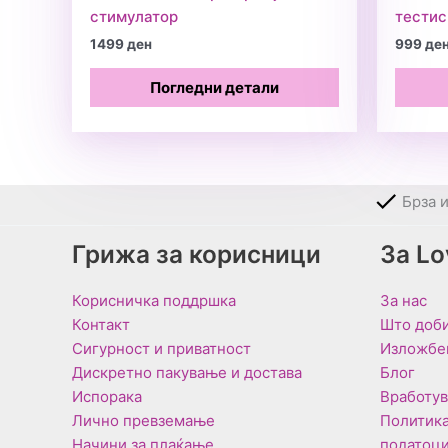
стимулатор
тестис
1499
ден
999
де
Погледни детали
Брза 
Грижа за корисници
За L
Корисничка поддршка
За нас
Контакт
Што доби
Сигурност и приватност
Изложбе
Дискретно пакување и достава
Блог
Испорака
Вработу
Лично превземање
Политика
Начини за плаќање
податоц