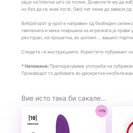
јајце на Intense што се полни. Дозволете му да 
но без да се знае кога!, Овој пат нема да зависи од
Вибраторот g-spot е направен од безбеден силикон
свилената и мека површина на играчката ја прави у
ресторан, на прошетка, во шопинг…. вашиот партне
Следете ги инструкциите. Користете лубрикант на
* Напомена:
Препорачуваме употреба на лубрикант
Производот го добивате во дискретна необележа
Вие исто така би сакале…
-11%