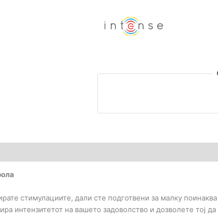
далечинска
контрола
количина
гледи (0)
рола
ирате стимулациите, дали сте подготвени за малку поинаква 
ира интензитетот на вашето задоволство и дозволете тој да