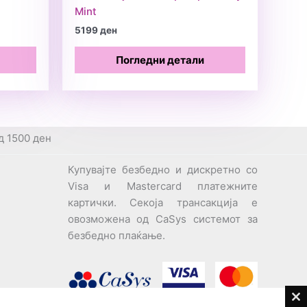
Mint
5199
ден
Погледни детали
д 1500 ден
Купувајте безбедно и дискретно со
Visa и Mastercard платежните
картички. Секоја трансакција е
овозможена од CaSys системот за
безбедно плаќање.
Cl