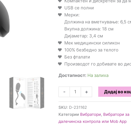
Компактен и дискретен за да 
USB се полни
Мерки:
Должина на вметнување: 6,5 с
Вкупна должина: 18 см
Дијаметар: 3,4 см
Мек медицински силикон
100% безбедно за телото
Без фталати
Производот го добивате во д
Достапност:
На залиха
Intense
-
+
Додај во к
-
вибратор
SKU:
D-231162
за
Категории
Вибратори
,
Вибратори за
парови
далечинска контрола или Mob App
со