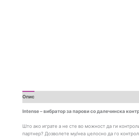
Опис
Дополнителни информации
Brand
Пре
Intense – вибратор за парови со далечинска конт
Што ако играте a не сте во можност да ги контрол
партнер? Дозволете му/неа целосно да го контрол