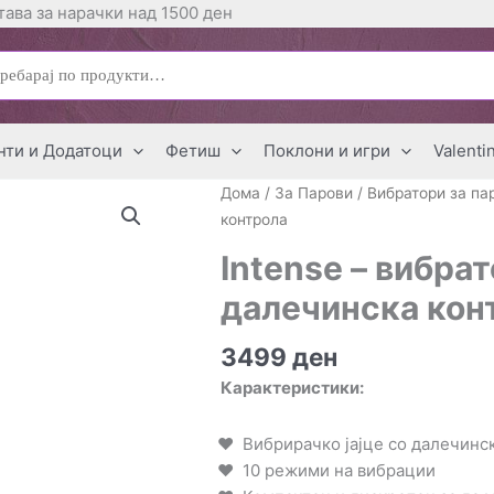
ава за нарачки над 1500 ден
ај
нти и Додатоци
Фетиш
Поклони и игри
Valenti
Дома
/
За Парови
/
Вибратори за па
контрола
Intense – вибрат
далечинска кон
3499
ден
Карактеристики:
Вибрирачко јајце со далечинс
10 режими на вибрации