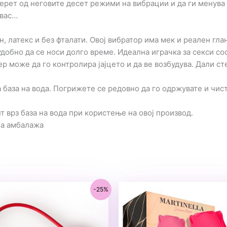
изберет од неговите десет режими на вибрации и да ги менув
 вас…
, латекс и без фталати. Овој вибратор има мек и реален гл
добно да се носи долго време. Идеална играчка за секси сос
р може да го контролира јајцето и да ве возбудува. Дали ст
 база на вода. Погрижете се редовно да го одржувате и чист
 врз база на вода при користење на овој производ.
на амбалажа
-25%