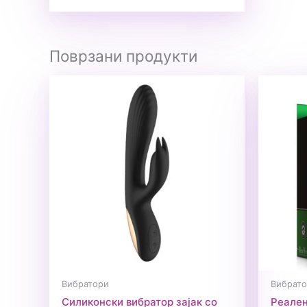
Поврзани продукти
Вибратори
Вибрат
Силиконски вибратор зајак со
Реален