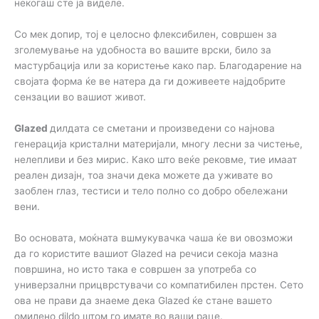
некогаш сте ја виделе.
Со мек допир, тој е целосно флексибилен, совршен за
зголемување на удобноста во вашите врски, било за
мастурбација или за користење како пар. Благодарение на
својата форма ќе ве натера да ги доживеете најдобрите
сензации во вашиот живот.
Glazed
дилдата се сметани и произведени со најнова
генерација кристални материјали, многу лесни за чистење,
нелепливи и без мирис. Како што веќе рековме, тие имаат
реален дизајн, тоа значи дека можете да уживате во
заоблен глаз, тестиси и тело полно со добро обележани
вени.
Во основата, моќната вшмукувачка чаша ќе ви овозможи
да го користите вашиот Glazed на речиси секоја мазна
површина, но исто така е совршен за употреба со
универзални прицврстувачи со компатибилен прстен. Сето
ова не прави да знаеме дека Glazed ќе стане вашето
омилено dildo штом го имате во ваши раце.