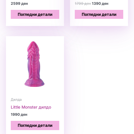
Original
Current
2599
ден
1799
ден
1390
ден
price
price
was:
is:
Погледни детали
Погледни детали
1799 ден.
1390 ден.
Дилда
Little Monster дилдо
1990
ден
Погледни детали