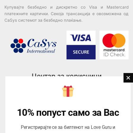
Купувајте безбедно и дискретно со Visa и Mastercard
платежните картички. Секоја трансакција е овозможена од
CaSys системот за безбедно плаќање.
Центар за корисници
Cl
th
Тел:
076945497; 076945498
mo
Email:
contact@loveguru.mk
Пон – Пет: 10-21
10% попуст само за Вас
Саб – Нед: 10-18
Регистрирајте се за билтенот на Love Guru и