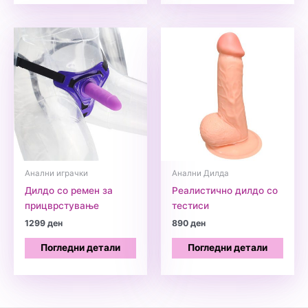
Анални играчки
Анални Дилда
Дилдо со ремен за
Реалистично дилдо со
прицврстување
тестиси
1299
ден
890
ден
Погледни детали
Погледни детали