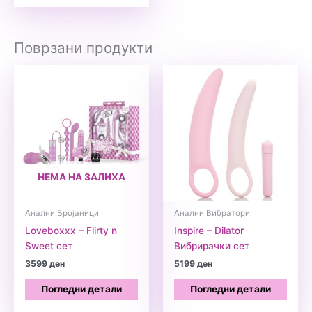
Поврзани продукти
НЕМА НА ЗАЛИХА
Анални Бројаници
Анални Вибратори
Loveboxxx – Flirty n
Inspire – Dilator
Sweet сет
Вибрирачки сет
3599
ден
5199
ден
Погледни детали
Погледни детали