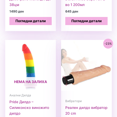
38цм
во 1 200мл
1490
ден
645
ден
Погледни детали
Погледни детали
-23%
НЕМА НА ЗАЛИХА
Анални Дилда
Вибратори
Pride Дилдо –
Силиконско виножито
Реален дилдо вибратор
дилдо
20 cm