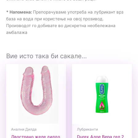
* Напомена:
Препорачуваме употреба на лубрикант врз
база на вода при користење на овој прозивод.
Производот го добивате во дискретна необележана
амбалажа
Вие исто така би сакале…
Анални Дилда
Лубриканти
Двострано желе дилдо
Durex Алое Вера гел 2