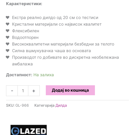
Карактеристики:
Екстра реално дилдо од 20 см со тестиси
Кристални материјали со највисок квалитет
Флексибилен
Водоотпорен
Висококвалитетни материјали безбедни за телото
Силна вшмукувачка чаша во основата
Производот го добивате во дискретна необележана
амбалажа
Достапност:
На залиха
Glazed
-
+
Додај во кошница
-
Реалистично
SKU:
GL-966
Категорија
Дилда
кристално
дилдо
20см
количина