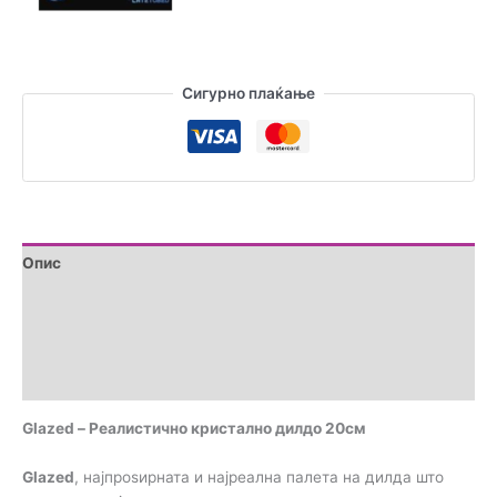
Сигурно плаќање
Опис
Дополнителни информации
Brand
Прегледи (0)
Glazed – Реалистично кристално дилдо 20см
Glazed
, најпроѕирната и најреална палета на дилда што