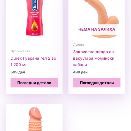
НЕМА НА ЗАЛИХА
Дилда
Лубриканти
Закривено дилдо со
Durex Гуарана гел 2 во
вакуум за момински
1 200 мл
забави
599
ден
499
ден
Погледни детали
Погледни детали