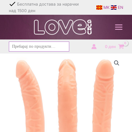
Skip
Бесплатна достава за нарачки
MK
EN
to
над 1500 ден
content
Барај
0
ден
за: