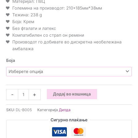
Материјал: ПВЦ
Големина на производот: 210*185мм*38мм
Тежина: 238 g
Боја: Крем
Без фталати и латекс
Компатибилен со страп он ремени
Производот го добивате во дискретна необележана
амбалажа
Боја
Дилдо
-
+
Додај во кошница
со
вакуум
SKU:
DL-B005
Категорија
Дилда
21цм
количина
Сигурно плаќање