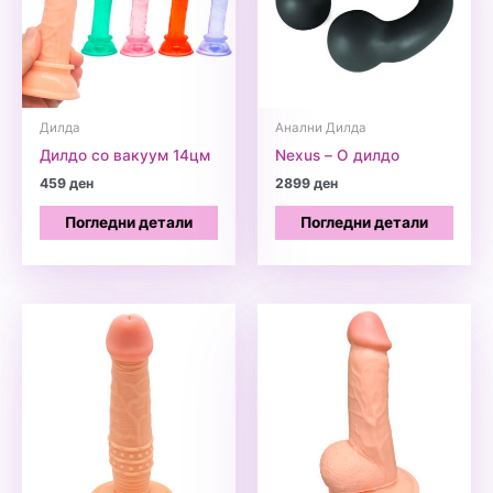
Дилда
Анални Дилда
Дилдо со вакуум 14цм
Nexus – О дилдо
459
ден
2899
ден
Погледни детали
Погледни детали