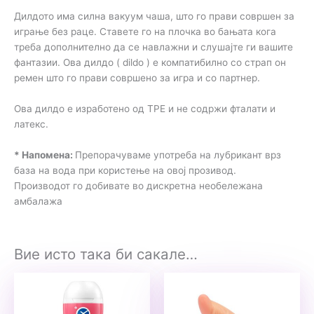
Дилдото има силна вакуум чаша, што го прави совршен за
играње без раце. Ставете го на плочка во бањата кога
треба дополнително да се навлажни и слушајте ги вашите
фантазии. Ова дилдо ( dildo ) е компатибилно со страп он
ремен што го прави совршено за игра и со партнер.
Ова дилдо е изработено од TPE и не содржи фталати и
латекс.
* Напомена:
Препорачуваме употреба на лубрикант врз
база на вода при користење на овој прозивод.
Производот го добивате во дискретна необележана
амбалажа
Вие исто така би сакале…