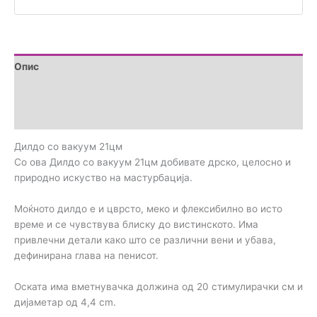
Опис
Дополнителни информации
Прегледи (0)
Дилдо со вакуум 21цм
Со ова Дилдо со вакуум 21цм добивате дрско, целосно и
природно искуство на мастурбација.
Моќното дилдо е и цврсто, меко и флексибилно во исто
време и се чувствува блиску до вистинското. Има
привлечни детали како што се различни вени и убава,
дефинирана глава на пенисот.
Оската има вметнувачка должина од 20 стимулирачки см и
дијаметар од 4,4 cm.