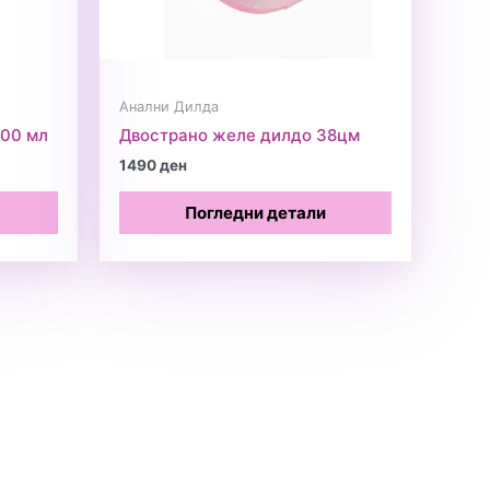
Анални Дилда
200 мл
Двострано желе дилдо 38цм
1490
ден
Погледни детали