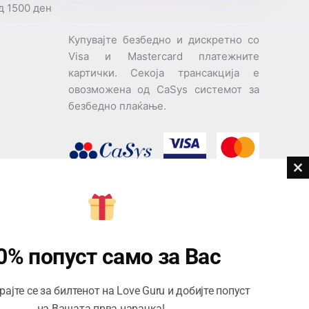
д 1500 ден
Купувајте безбедно и дискретно со
Visa и Mastercard платежните
картички. Секоја трансакција е
овозможена од CaSys системот за
безбедно плаќање.
Cl
th
дови
m
Центар за корисници
Тел:
076945497; 076945498
0% попуст само за Вас
Email:
contact@loveguru.mk
ајте се за билтенот на Love Guru и добијте попуст
Пон – Пет: 10-21
на Вашата прва нарачка!