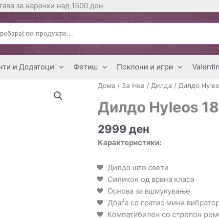
ава за нарачки над 1500 ден
ај
нти и Додатоци
Фетиш
Поклони и игри
Valenti
Дома
/
За Неа
/
Дилда
/ Дилдо Hyleo
Дилдо Hyleos 1
2999
ден
Карактеристики:
Дилдо што свети
Силикон од врвна класа
Основа за вшмукување
Доаѓа со гратис мини вибрато
Компатибилен со стрепон рем