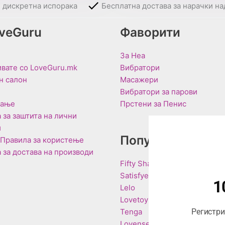
и дискретна испорака
Бесплатна достава за нарачки на
oveGuru
Фаворити
За Неа
вате со LoveGuru.mk
Вибратори
н салон
Масажери
Вибратори за парови
вање
Прстени за Пенис
 за заштита на лични
и
Популарни Брен
 Правила за користење
 за достава на производи
Fifty Shades of Grey
Satisfyer
1
Lelo
Lovetoy
Tenga
Регистрир
Lovense