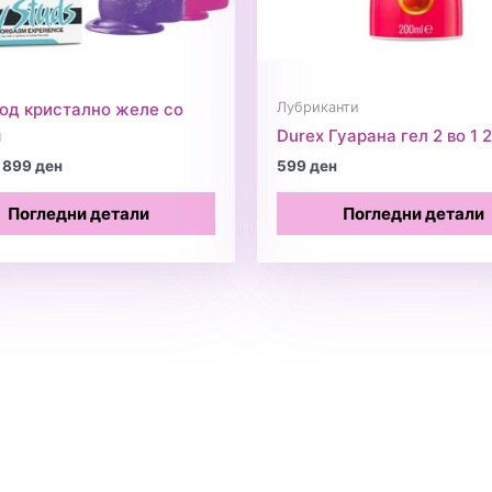
Лубриканти
од кристално желе со
м
Durex Гуарана гел 2 во 1 
Original
Current
899
ден
599
ден
price
price
was:
is:
Погледни детали
Погледни детали
999 ден.
899 ден.