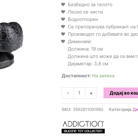
Безбедно за телото
Лесно се чисти
Водоотпорен
Се препорачува лубрикант на 
Производот го добивате во д
Димензии:
Должина: 19 см
Должина што може да се вмет
Дијаметар: 3,8 см
Достапност:
На залиха
Дилдо
-
+
Додај во к
Hyleos
18
SKU:
3662811091980
Категорија
Ди
cm
количина