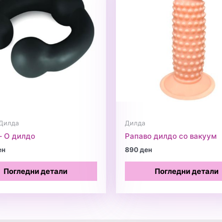
 Дилда
Дилда
– О дилдо
Рапаво дилдо со вакуум
ен
890
ден
Погледни детали
Погледни детали