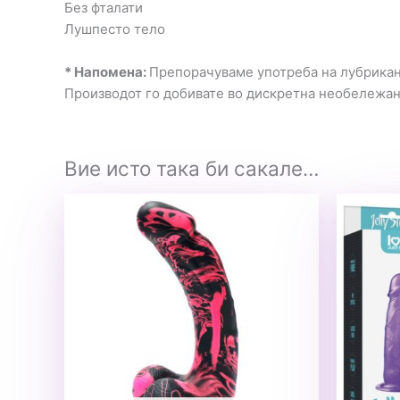
Без фталати
Лушпесто тело
* Напомена:
Препорачуваме употреба на лубрикант
Производот го добивате во дискретна необележа
Вие исто така би сакале…