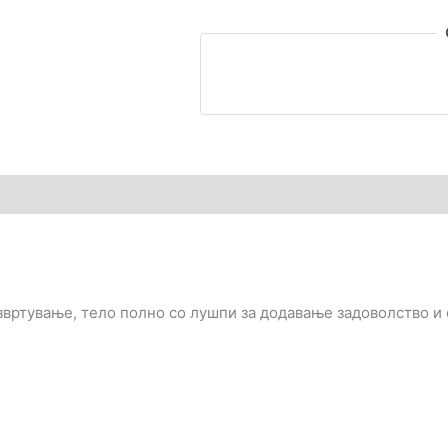
гледи (0)
звртување, тело полно со лушпи за додавање задоволство и с