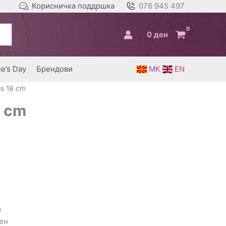
Корисничка поддршка
076 945 497
0
ден
ne’s Day
Брендови
MK
EN
s 18 cm
8 cm
р
ен