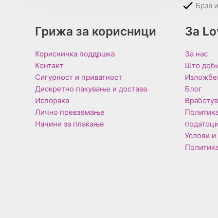
Брза 
Грижа за корисници
За L
Корисничка поддршка
За нас
Контакт
Што доби
Сигурност и приватност
Изложбе
Дискретно пакување и достава
Блог
Испорака
Вработу
Лично превземање
Политика
Начини за плаќање
податоц
Услови и
Политика