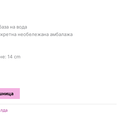
база на вода
искретна необележана амбалажа
не: 14 cm
ошница
лда