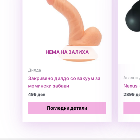
НЕМА НА ЗАЛИХА
Дилда
Анални
Закривено дилдо со вакуум за
момински забави
Nexus 
499
ден
2899
д
Погледни детали