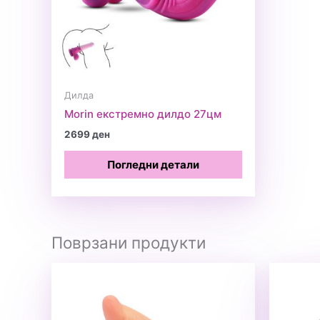
Дилда
Morin екстремно дилдо 27цм
2699
ден
Погледни детали
Поврзани продукти