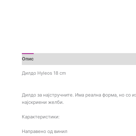
Опис
Дополнителни информации
Brand
Пре
Дилдо Hyleos 18 cm
Дилдо за најстручните. Има реална форма, но со и
најскриени желби.
Карактеристики:
Направено од винил