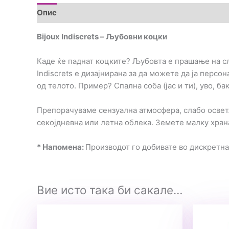
Опис
Дополнителни информации
Brand
Пре
Bijoux Indiscrets – Љубовни коцки
Каде ќе паднат коцките? Љубовта е прашање на слу
Indiscrets е дизајнирана за да можете да ја персо
од телото. Пример? Спална соба (јас и ти), уво, б
Препорачуваме сензуална атмосфера, слабо осветл
секојдневна или летна облека. Земете малку храна 
* Напомена:
Производот го добивате во дискретн
Вие исто така би сакале…