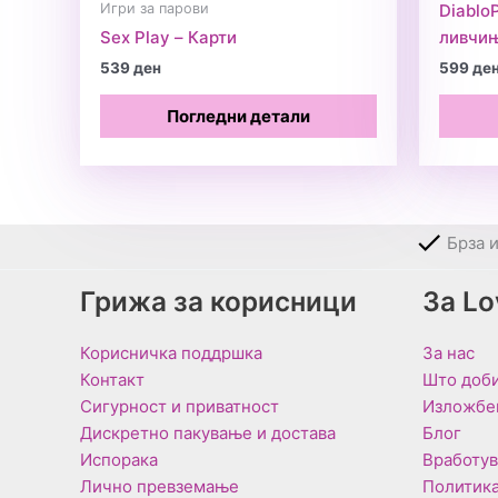
Игри за парови
Diablo
Sex Play – Карти
ливчи
539
ден
599
де
Погледни детали
Брза 
Грижа за корисници
За L
Корисничка поддршка
За нас
Контакт
Што доби
Сигурност и приватност
Изложбе
Дискретно пакување и достава
Блог
Испорака
Вработу
Лично превземање
Политика