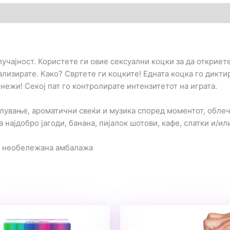
гледи (0)
чајност. Користете ги овие сексуални коцки за да откриете 
нализирате. Како? Свртете ги коцките! Едната коцка го дикти
акнежи! Секој пат го контролирате интензитетот на играта.
ување, ароматични свеќи и музика според моментот, облече
најдобро јагоди, банана, пијалок шотови, кафе, слатки и/или
а необележана амбалажа