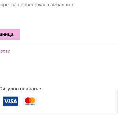
искретна необележана амбалажа
ошница
арови
Сигурно плаќање