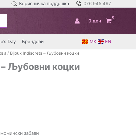
Корисничка поддршка
076 945 497
0
ден
ne’s Day
Брендови
MK
EN
ови
/ Bijoux Indiscrets – Љубовни коцки
s – Љубовни коцки
/момински забави