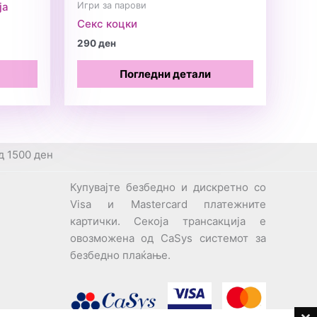
Игри за парови
ја
Секс коцки
290
ден
Погледни детали
д 1500 ден
Купувајте безбедно и дискретно со
Visa и Mastercard платежните
картички. Секоја трансакција е
овозможена од CaSys системот за
безбедно плаќање.