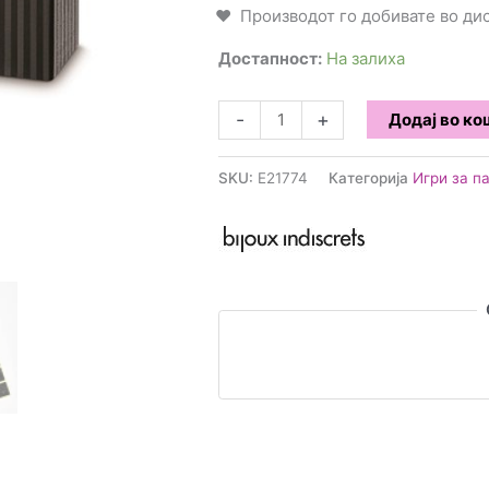
Производот го добивате во д
Достапност:
На залиха
Bijoux
-
+
Додај во к
Indiscrets
-
SKU:
E21774
Категорија
Игри за п
Љубовни
коцки
количина