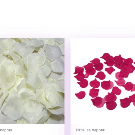
 парови
Игри за парови