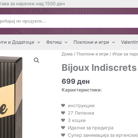
ава за нарачки над 1500 ден
ај
нти и Додатоци
Фетиш
Поклони и игри
Valenti
Дома
/
Поклони и игри
/
Игри за пар
Bijoux Indiscret
699
ден
Карактеристики:
инструкции
27 Лепенки
3 коцки
Иделни за предигра
Супер занимација за ергенски