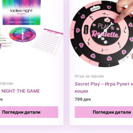
Игри за парови
 парови
Secret Play – Игра Рулет 
S NIGHT THE GAME
коцки
ен
799
ден
Погледни детали
Погледни детали