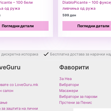
Picante – 100 бели
DiabloPicante – 100 фукси
ња од ружа
ливчиња од ружа
н
599
ден
Погледни детали
Погледни детали
и дискретна испорака
Бесплатна достава за нарачки на
oveGuru
Фаворити
За Неа
вате со LoveGuru.mk
Вибратори
н салон
Масажери
Вибратори за парови
вање
Прстени за Пенис
 за заштита на лични