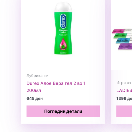
Лубриканти
Игри за
Durex Алое Вера гел 2 во 1
200мл
LADIE
645
ден
1399
д
Погледни детали