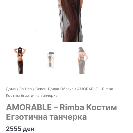
Дома
/
За Неа
/
Секси Долна Облека
/ AMORABLE – Rimba
Костим Егзотична танчерка
AMORABLE – Rimba Костим
Егзотична танчерка
2555
ден