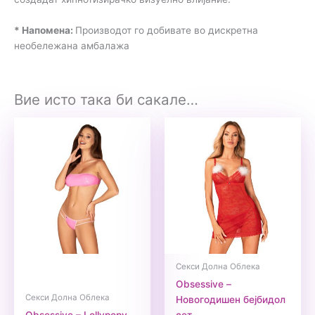
* Напомена:
Производот го добивате во дискретна
необележана амбалажа
Вие исто така би сакале…
Секси Долна Облека
Obsessive –
Секси Долна Облека
Новогодишен бејбидол
Obsessive – Lollypopy
сет