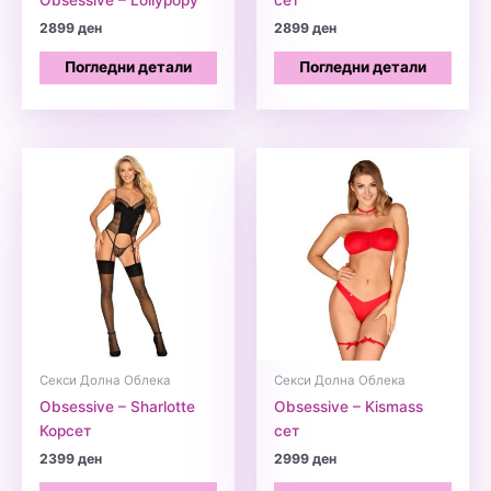
2899
ден
2899
ден
Погледни детали
Погледни детали
Секси Долна Облека
Секси Долна Облека
Obsessive – Sharlotte
Obsessive – Kismass
Корсет
сет
2399
ден
2999
ден