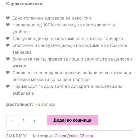
Карактеристики:
Една големина одговара на секој тип
Направено од 100% полиамид за издржливост и
удобност
Сензуален дизајн на костими на егзотична танчерка
Егзотичен и сензуален дизајн на костими на стомачна
танчерка
Вклучува танга, превез за лице и здолниште за целосен
изглед
Совршен за специјални прилики, забави во костими или
интимни моменти со вашиот партнер
Производот го добивате во дискретна необележана
амбалажа
Достапност:
На залиха
AMORABLE
-
+
Додај во кошница
-
Rimba
SKU:
R1092
Категорија
Секси Долна Облека
Костим