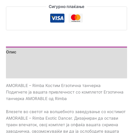
Егзотична
Сигурно плаќање
танчерка
количина
Опис
Дополнителни информации
Прегледи (0)
AMORABLE – Rimba Костим Егзотична танчерка
Подигнете ја вашата привлечност со комплетот Егзотична
танчерка AMORABLE од Rimba
Влезете во светот на волшебното заведување со костимот
AMORABLE – Rimba Exotic Dancer. Дизајниран да остави
траен впечаток, овој комплет ја опфаќа вашата скриена
заводничка, овозможувајќи ви да ја ослободите вашата