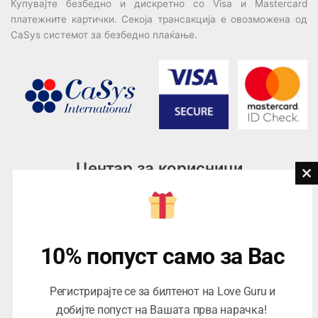
Купувајте безбедно и дискретно со Visa и Mastercard
платежните картички. Секоја трансакција е овозможена од
CaSys системот за безбедно плаќање.
Центар за корисници
Cl
th
Тел:
076945497; 076945498
mo
Email:
contact@loveguru.mk
Пон – Пет: 10-21
10% попуст само за Вас
Саб – Нед: 10-18
Регистрирајте се за билтенот на Love Guru и
добијте попуст на Вашата прва нарачка!