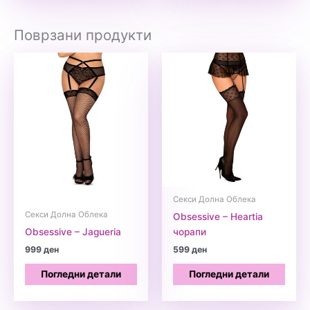
Поврзани продукти
Секси Долна Облека
Секси Долна Облека
Obsessive – Heartia
Obsessive – Jagueria
чорапи
999
ден
599
ден
Погледни детали
Погледни детали