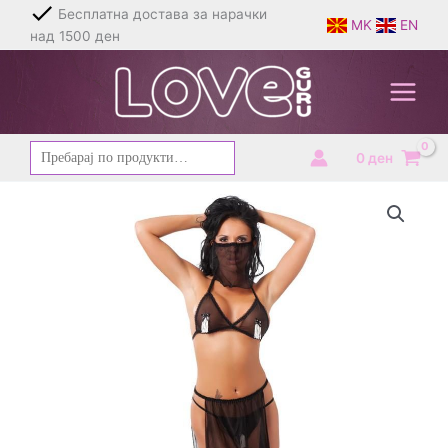
Skip
Бесплатна достава за нарачки
MK
EN
to
над 1500 ден
content
Барај
0
ден
за: