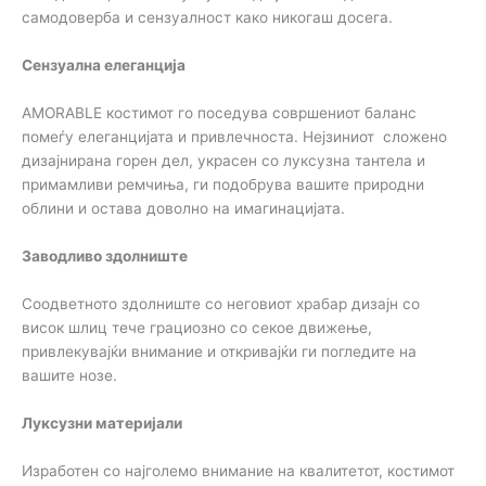
самодоверба и сензуалност како никогаш досега.
Сензуална елеганција
AMORABLE костимот го поседува совршениот баланс
помеѓу елеганцијата и привлечноста. Нејзиниот сложено
дизајнирана горен дел, украсен со луксузна тантела и
примамливи ремчиња, ги подобрува вашите природни
облини и остава доволно на имагинацијата.
Заводливо здолниште
Соодветното здолниште со неговиот храбар дизајн со
висок шлиц тече грациозно со секое движење,
привлекувајќи внимание и откривајќи ги погледите на
вашите нозе.
Луксузни материјали
Изработен со најголемо внимание на квалитетот, костимот