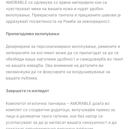
AMORABLE се одликува со врвни материјали кои се
чувствуваат меки на вашата кожа и нудат удобно
вклопување. Прекрасната тантела и прецизните шавови ја
одразуваат посветеноста на Римба за извонредност.
Прилагодливо вклопување
Дизајнирани за персонализирано вклопување, ремените и
затворачите на костимот може да се прилагодат за да се
обезбеди ваша најголема удобност и самодоверба во текот
на вашата изведба. Ова внимание на деталите ви
овозможува да се фокусирате на воодушевување на
вашата публика.
Завршете го изгледот
Комплетот егзотична танчерка – AMORABLE доаѓа во
комплет со соодветни додатоци, вклучувајќи превез за
лице и деликатни танга гаѓички, кои без напор се
усогласуваат за да ја нагласат вашата сензуалност и да
создадат хипнотизирачко визуелно влијание.