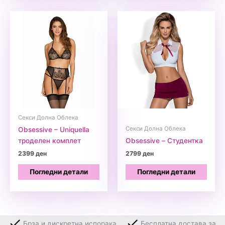
Секси Долна Облека
Секси Долна Облека
Obsessive – Uniquella
троделен комплет
Obsessive – Студентка
2399
ден
2799
ден
Погледни детали
Погледни детали
Брза и дискретна испорака
Бесплатна достава за