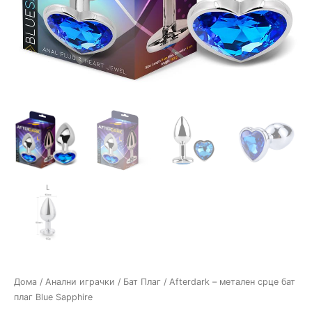
Дома
/
Анални играчки
/
Бат Плаг
/ Afterdark – метален срце бат
плаг Blue Sapphire