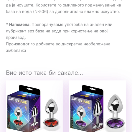
да ја исушите. Користете го омиленото подмачкување на
база на вода (N-506) за дополнително влажно искуство.
* Напомена:
Препорачуваме употреба на анален или
лубрикант врз база на вода при користење на овој
производ.
Производот го добивате во дискретна необележана
амбалажа
Вие исто така би сакале…