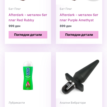
Бат Плаг
Бат Плаг
Afterdark – метален бат
Afterdark – метален бат
плаг Red Rubby
плаг Purple Amethyst
999
ден
899
ден
Погледни детали
Погледни детали
Лубриканти
Анални Вибратори