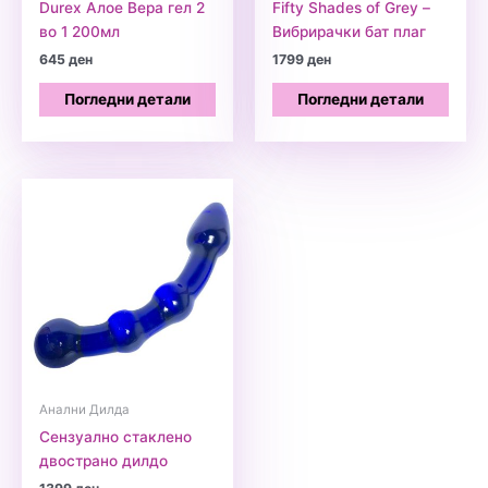
Durex Алое Вера гел 2
Fifty Shades of Grey –
во 1 200мл
Вибрирачки бат плаг
645
ден
1799
ден
Погледни детали
Погледни детали
Анални Дилда
Сензуално стаклено
двострано дилдо