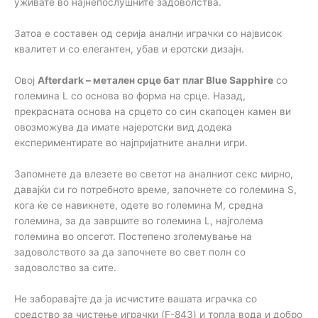
уживате во најнепослушните задоволства.
Затоа е составен од серија анални играчки со највисок
квалитет и со елегантен, убав и еротски дизајн.
Овој
Afterdark – метален срце бат плаг Blue Sapphire
со
големина L со основа во форма на срце. Назад,
прекрасната основа на срцето со син скапоцен камен ви
овозможува да имате најеротски вид додека
експериментирате во најпријатните анални игри.
Запомнете да влезете во светот на аналниот секс мирно,
давајќи си го потребното време, започнете со големина S,
кога ќе се навикнете, одете во големина М, средна
големина, за да завршите во големина L, најголема
големина во опсегот. Постепено зголемување на
задоволството за да започнете во свет полн со
задоволство за сите.
Не заборавајте да ја исчистите вашата играчка со
средство за чистење играчки (F-843) и топла вода и добро