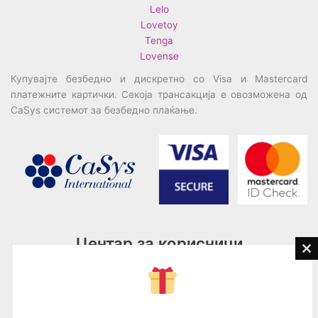
Lelo
Lovetoy
Tenga
Lovense
Купувајте безбедно и дискретно со Visa и Mastercard
платежните картички. Секоја трансакција е овозможена од
CaSys системот за безбедно плаќање.
Центар за корисници
Cl
th
Тел:
076945497; 076945498
mo
Email:
contact@loveguru.mk