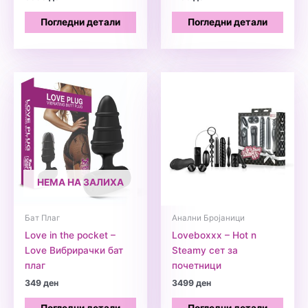
Погледни детали
Погледни детали
НЕМА НА ЗАЛИХА
Бат Плаг
Анални Бројаници
Love in the pocket –
Loveboxxx – Hot n
Love Вибрирачки бат
Steamy сет за
плаг
почетници
349
ден
3499
ден
Погледни детали
Погледни детали