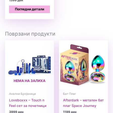
1399
ден
Погледни детали
Поврзани продукти
НЕМА НА ЗАЛИХА
Анални Бројаници
Бат Плаг
Loveboxxx – Touch n
Afterdark – метален бат
Feel сет за почетници
плаг Space Journey
3999
ден
1199
ден