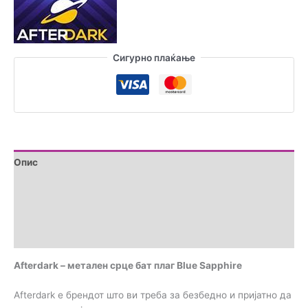
бат
плаг
Blue
Sapphire
Сигурно плаќање
количина
Опис
Дополнителни информации
Brand
Прегледи (0)
Afterdark – метален срце бат плаг Blue Sapphire
Afterdark е брендот што ви треба за безбедно и пријатно да