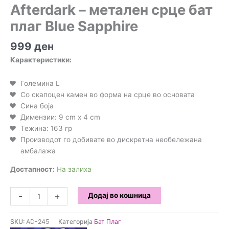
Afterdark – метален срце бат
плаг Blue Sapphire
999
ден
Карактеристики:
Големина L
Со скапоцен камен во форма на срце во основата
Сина боја
Димензии: 9 cm x 4 cm
Тежина: 163 гр
Производот го добивате во дискретна необележана
амбалажа
Достапност:
На залиха
Afterdark
-
+
Додај во кошница
-
метален
SKU:
AD-245
Категорија
Бат Плаг
срце