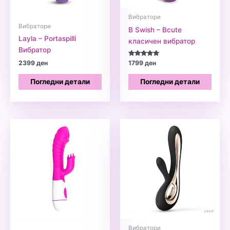
Вибратори
Вибратори
B Swish – Bcute
Layla – Portaspilli
класичен вибратор
Вибратор
Оценето
2399
ден
1799
ден
5.00
од 5
Погледни детали
Погледни детали
Вибратори