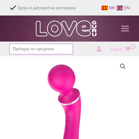
Skip
Брза и дискретна испорака
MK
EN
to
content
Барај
0
ден
за: