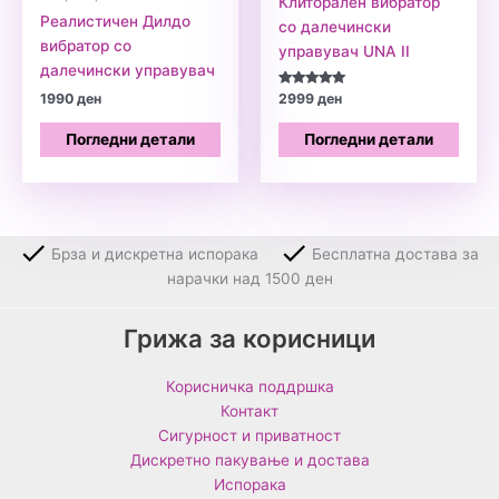
Клиторален вибратор
Реалистичен Дилдо
со далечински
вибратор со
управувач UNA II
далечински управувач
Оценето
1990
ден
2999
ден
5.00
од 5
Погледни детали
Погледни детали
Брза и дискретна испорака
Бесплатна достава за
нарачки над 1500 ден
Грижа за корисници
Корисничка поддршка
Контакт
Сигурност и приватност
Дискретно пакување и достава
Испорака