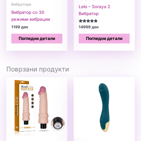
Вибратори
Lelo – Soraya 2
Вибратор со 30
Вибратор
режими вибрации
Оценето
1199
ден
14999
ден
5.00
од 5
Погледни детали
Погледни детали
Поврзани продукти