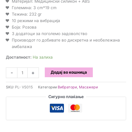
Материјал: Медицински силикон + ABS
Големина: 3 cm*19 cm
Тежина: 232 gr
10 режими на вибрација
Боја: Розова
3 додатоци за поголемо задоволство
Производот го добивате во дискретна и необележана
амбалажа
Достапност:
На залиха
Wand
-
+
Додај во кошница
Вибратор
со
SKU:
PL- VS015
Категории
Вибратори
,
Масажери
додатоци
количина
Сигурно плаќање