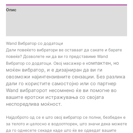
Опис
Дополнителни информации
Прегледи (0)
Wand Вибратор со додатоци
Дали повеќето вибратори ве оставаат да сакате и барате
повеќе? Дозволете ни да ви го представиме Wand
омпактен, но
Вибратор со додатоци. Овој масажер е к
моќен вибратор,
и е дизајниран да ви ги
овозможи најинтензивните сензации. Без разлика
дали го користите самостојно или со партнер
Wand вибраторот несомнено ќе ви помогне во
вашите еротски истражувања со својата
неспоредлива моќност.
Најдоброто од се е што овој вибратор се полни, безбеден е
за телото и целосно е водоотпорен, што значи дека можете
да го однесете секаде каде што ќе ве одведат вашите