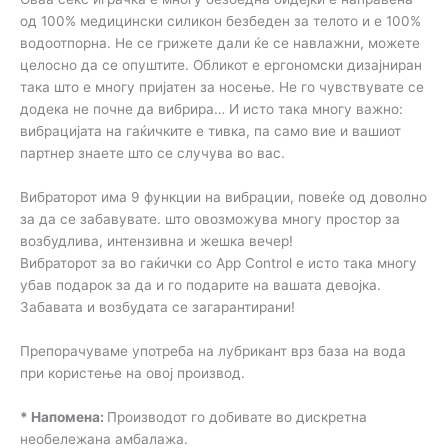
од 100% медицински силикон безбеден за телото и е 100%
водоотпорна. Не се грижете дали ќе се навлажни, можете
целосно да се опуштите. Обликот е ергономски дизајниран
така што е многу пријатен за носење. Не го чувствувате се
додека не почне да вибрира… И исто така многу важно:
вибрацијата на гаќичките е тивка, па само вие и вашиот
партнер знаете што се случува во вас.
Вибраторот има 9 функции на вибрации, повеќе од доволно
за да се забавувате. што овозможува многу простор за
возбудлива, интензивна и жешка вечер!
Вибраторот за во гаќички со App Control е исто така многу
убав подарок за да и го подарите на вашата девојка.
Забавата и возбудата се загарантирани!
Препорачуваме употреба на лубрикант врз база на вода
при користење на овој производ.
* Напомена:
Производот го добивате во дискретна
необележана амбалажа.