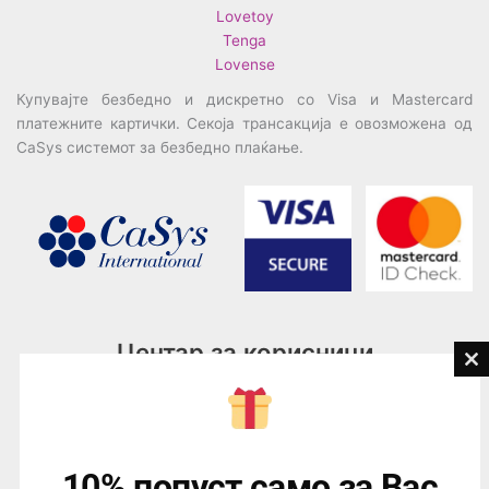
Lovetoy
Tenga
Lovense
Купувајте безбедно и дискретно со Visa и Mastercard
платежните картички. Секоја трансакција е овозможена од
CaSys системот за безбедно плаќање.
Центар за корисници
Cl
th
Тел:
076945497; 076945498
mo
Email:
contact@loveguru.mk
Пон – Пет: 10-21
10% попуст само за Вас