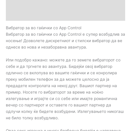
Дополнителни информации
Прегледи (0)
Вибратор за во гаќички со App Control
Вибратор за во гаќички со App Control е супер возбудлив за
носење! Дозволете дискретниот и стилски вибратор да ве
однесе во нова и незаборавна авантура.
Или подобро кажано: можете да го земете вибраторот со
себе и да тргнете во авантура. Бидејќи овој вибратор
одлично се вклопува во вашите гаќички и се конролира
преку мобилен телефон за да можете целосно да ја
предадете контролата на некој друг. Вашиот партнер на
пример. Носете го вибраторот за време на ноќно
излегување и играјте си со себе или имајте романтична
вечер со партнерот и оставете го вашиот партнер да
одлучи колку ќе бидете возбудени. Излегувањето никогаш
не било толку возбудливо.
Оваа секс играчка е многу безбедна бидејќи е направена