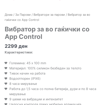
Дома
/
За Парови
/
Вибратори за парови
/ Вибратор за во
гаќички со App Control
Вибратор за во гаќички со
App Control
2299
ден
Карактеристики:
Големина: 45 x 100 mm
Материјал: 100% силикон безбеден за телото
Tивок начин на работа
Водоотпорен (IPX6)
8 часа мирување
Работа до 1,5 часа со полна батерија, дури и по 8 часа
мирување
9 шеми на вибрации и интензитет
Целосна контрола преку мобилна апликација