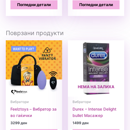
Погледни детали
Погледни детали
Поврзани продукти
НЕМА НА ЗАЛИХА
Вибратори
Вибратори
Feelztoys – Вибратор за
Durex – Intense Delight
во гаќички
bullet Масажер
3299
ден
1499
ден