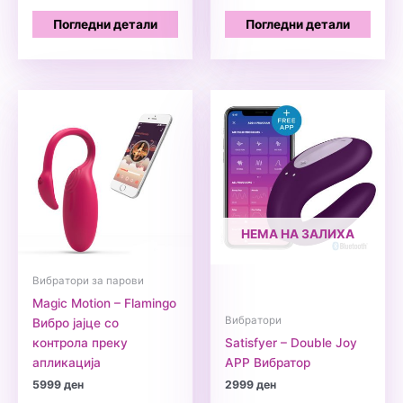
од 5
Погледни детали
Погледни детали
НЕМА НА ЗАЛИХА
Вибратори за парови
Magic Motion – Flamingo
Вибратори
Вибро јајце со
контрола преку
Satisfyer – Double Joy
апликација
APP Вибратор
5999
ден
2999
ден