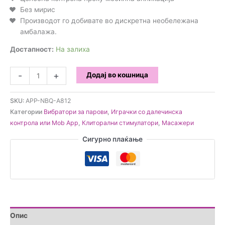
Без мирис
Производот го добивате во дискретна необележана
амбалажа.
Достапност:
На залиха
Вибратор
-
+
Додај во кошница
за
во
SKU:
APP-NBQ-A812
гаќички
Категории
Вибратори за парови
,
Играчки со далечинска
со
контрола или Mob App
,
Клиторални стимулатори
,
Масажери
App
Control
Сигурно плаќање
количина
Опис