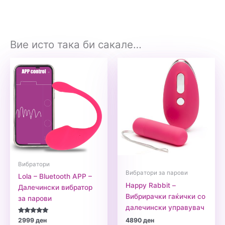
Вие исто така би сакале…
Вибратори
Вибратори за парови
Lola – Bluetooth APP –
Happy Rabbit –
Далечински вибратор
Вибрирачки гаќички со
за парови
далечински управувач
Оценето
2999
ден
4890
ден
5.00