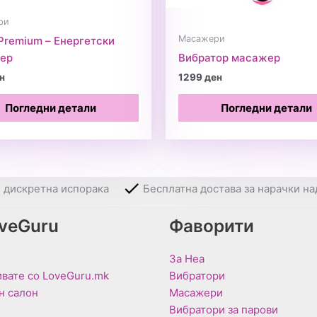
ри
Масажери
Premium – Енергетски
ер
Вибратор масажер
н
1299
ден
Погледни детали
Погледни детали
и дискретна испорака
Бесплатна достава за нарачки на
oveGuru
Фаворити
За Неа
вате со LoveGuru.mk
Вибратори
н салон
Масажери
Вибратори за парови