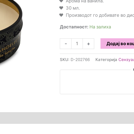
Арома на ванила.
30 мл.
Производот го добивате во д
Достапност:
На залиха
Shunga
-
+
Додај во к
-
Свеќа
SKU:
D-202766
Категорија
Сензуа
за
масажи
со
мирис
на
ванила
количина