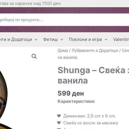
ава за нарачки над 1500 ден
ај
нти и Додатоци
Фетиш
Поклони и игри
Valenti
Дома
/
Лубриканти и Додатоци
/
Сен
на ванила
Shunga – Свеќа 
ванила
599
ден
Карактеристики:
Димензии: 2,5 cm x 6 cm.
Свеќа со восок за масажа