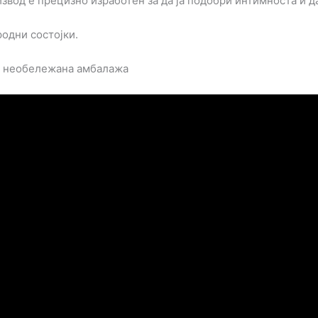
извод е прецизно изработен за да ја подобри интимноста и да
родни состојки.
а необележана амбалажа