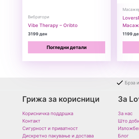
Масаже
Вибратори
Lovers
Vibe Therapy – Oribto
Масаж
3199
ден
1199
де
Погледни детали
Брза 
Грижа за корисници
За L
Корисничка поддршка
За нас
Контакт
Што доби
Сигурност и приватност
Изложбе
Дискретно пакување и достава
Блог