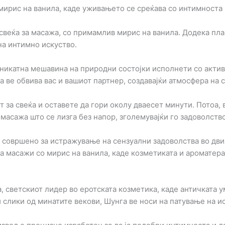
 мирис на ванила, каде уживањето се среќава со интимноста 
а свеќа за масажа, со примамлив мирис на ванила. Додека п
на интимно искуство.
уникатна мешавина на природни состојки исполнети со актив
а ве обвива вас и вашиот партнер, создавајќи атмосфера на 
от за свеќа и оставете да гори околу дваесет минути. Потоа,
масажа што се лизга без напор, зголемувајќи го задоволство
е совршено за истражување на сензуални задоволства во дв
за масажи со мирис на ванила, каде козметиката и ароматерап
, светскиот лидер во еротската козметика, каде античката у
слики од минатите векови, Шунга ве носи на патување на и