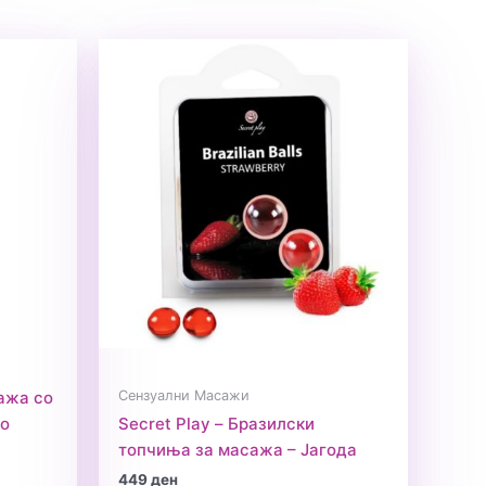
Сензуални Масажи
ажа со
но
Secret Play – Бразилски
топчиња за масажа – Јагода
449
ден