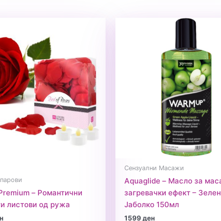
Сензуални Масажи
 парови
Aquaglide – Масло за мас
Premium – Романтични
загревачки ефект – Зеле
и листови од ружа
Јаболко 150мл
н
1599
ден