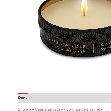
Опис
Прегледи (0)
Shunga – Свеќа за масажи со мирис на ванила