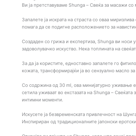
Ви ја претставуваме Shunga – Свеќа за масажи со
Запалете ја искрата на страста со оваа миризлив
помага да се подигне расположението за нависти
Создаден со грижа и експертиза, Shunga ви носи 
задоволувачко искуство. Нека топлината на свеќат
За да ја користите, едноставно запалете го фитил
кожата, трансформирајќи ја во сензуално масло за 
Со содржина од 30 ml, ова минијатурно уживање 
сетила уживаат во екстазата на Shunga – Свеќата 
интимни моменти.
Искусете ја безвременската привлечност на Шунга
Инспириран од традиционалните јапонски еротски 