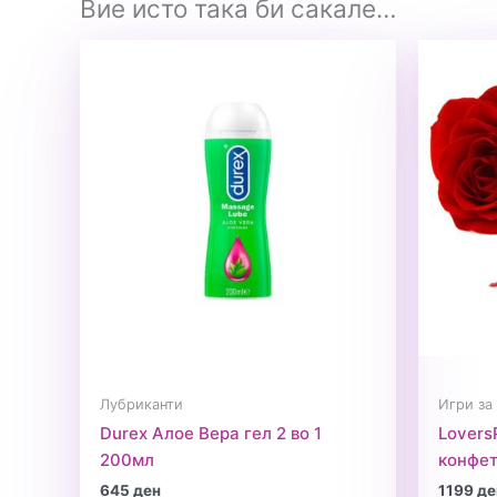
Вие исто така би сакале…
Лубриканти
Игри за
Durex Алое Вера гел 2 во 1
Lovers
200мл
конфет
645
ден
1199
де