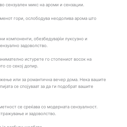
во сензуален микс на ароми и сензации.
ламенот гори, ослободува неодолива арома што
ни компоненти, обезбедувајќи луксузно и
сензуално задоволство.
 внимателно истурете го стопениот восок на
то со секој допир.
ижење или за романтична вечер дома. Нека вашите
ијата се спојуваат за да ги подобрат вашите
метност се среќава со модерната сензуалност.
стражување и задоволство.