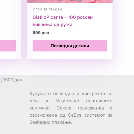
Игри за парови
DiabloPicante – 100 розови
ливчиња од ружа
599
ден
Погледни детали
д 1500 ден
Купувајте безбедно и дискретно со
Visa и Mastercard платежните
картички. Секоја трансакција е
овозможена од CaSys системот за
безбедно плаќање.