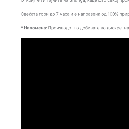
Откријте ги тајните на Shunga, каде што секој про
Свеќата гори до 7 часа и е направена од 100% при
* Напомена:
Производот го добивате во дискретн