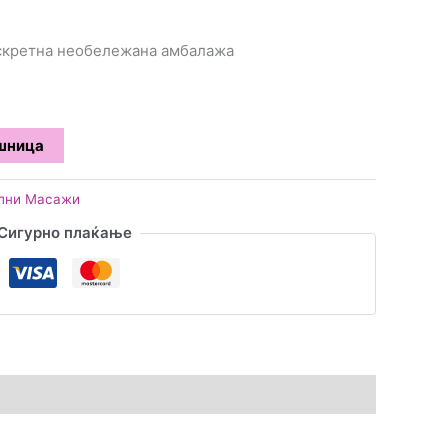
искретна необележана амбалажа
ошница
лни Масажи
Сигурно плаќање