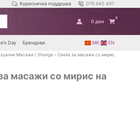
Корисничка поддршка
076 945 497
0
ден
ne’s Day
Брендови
MK
EN
зуални Масажи
/ Shunga – Свеќа за масажи со мирис
за масажи со мирис на