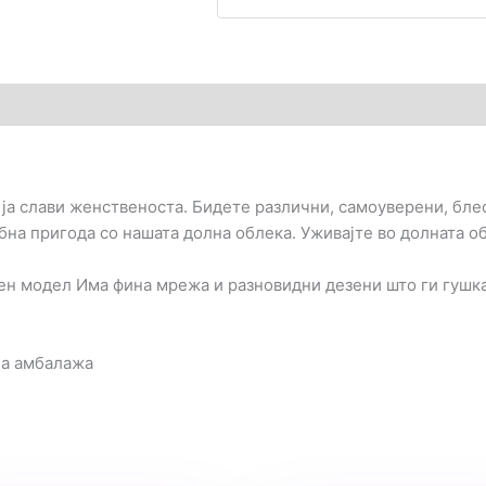
гледи (0)
а ја слави женственоста. Бидете различни, самоуверени, бле
бна пригода со нашата долна облека. Уживајте во долната об
сен модел Има фина мрежа и разновидни дезени што ги гушка
на амбалажа