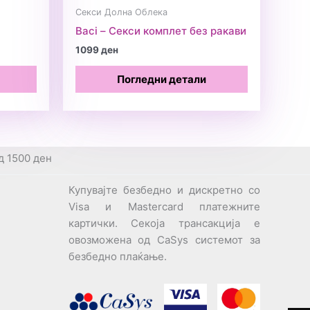
Секси Долна Облека
Baci – Секси комплет без ракави
1099
ден
Погледни детали
д 1500 ден
Купувајте безбедно и дискретно со
Visa и Mastercard платежните
картички. Секоја трансакција е
овозможена од CaSys системот за
безбедно плаќање.