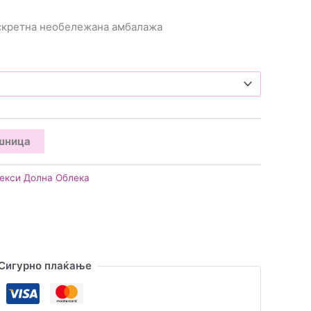
искретна необележана амбалажа
ошница
екси Долна Облека
Сигурно плаќање