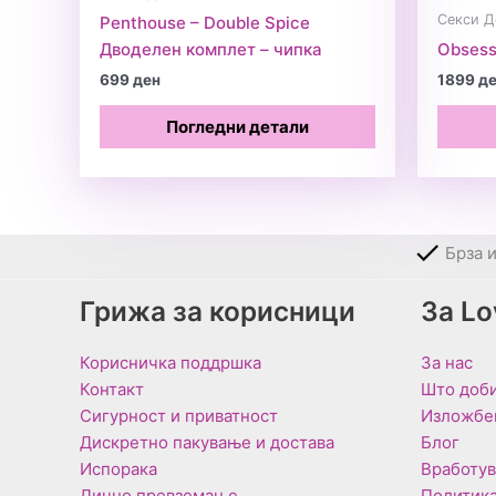
Секси Д
Penthouse – Double Spice
Дводелен комплет – чипка
Obsess
699
ден
1899
д
Погледни детали
Брза 
Грижа за корисници
За L
Корисничка поддршка
За нас
Контакт
Што доби
Сигурност и приватност
Изложбе
Дискретно пакување и достава
Блог
Испорака
Вработу
Лично превземање
Политика