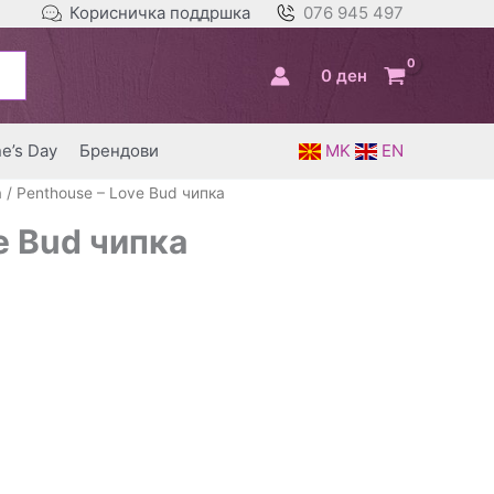
Корисничка поддршка
076 945 497
0
ден
ne’s Day
Брендови
MK
EN
а
/ Penthouse – Love Bud чипка
e Bud чипка