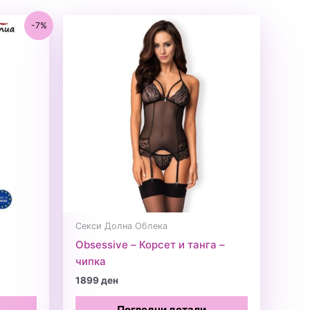
-7%
Секси Долна Облека
Obsessive – Корсет и танга –
чипка
1899
ден
Погледни детали