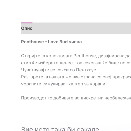
Опис
Дополнителни информации
Brand
Пре
Penthouse – Love Bud чипка
Откријте ја колекцијата Penthouse, дизајнирана д
стил ќе изберете денес, тоа секогаш ќе биде посе
Чувствувајте се секси со Пентхаус.
Разгорете ја вашата жешка страна со овој прекра
чорапите симулираат халтер за чорапи
Производот го добивате во дискретна необележа
Вие исто така би сакале…