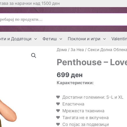
ава за нарачки над 1500 ден
ај
нти и Додатоци
Фетиш
Поклони и игри
Valenti
Дома
/
За Неа
/
Секси Долна Облек
Penthouse – Lov
699
ден
Карактеристики:
Достапни големини: S-L и XL
Еластична
Мрежеста ткаенина
Тангата не е вклучена
Со појас за подвезици