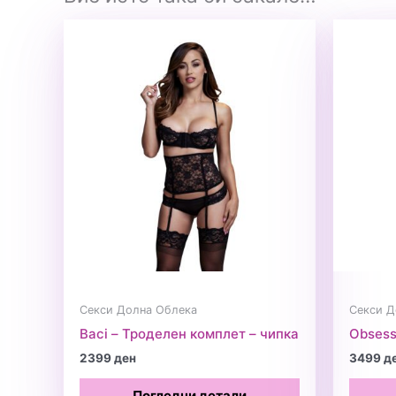
Секси Долна Облека
Секси Д
Baci – Троделен комплет – чипка
Obsess
2399
ден
3499
д
Погледни детали