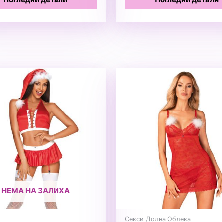
2799 ден.
2599 ден.
НЕМА НА ЗАЛИХА
Секси Долна Облека