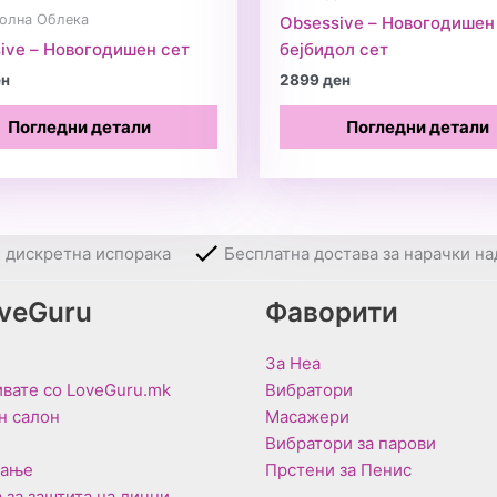
олна Облека
Obsessive – Новогодишен
ive – Новогодишен сет
бејбидол сет
ен
2899
ден
Погледни детали
Погледни детали
и дискретна испорака
Бесплатна достава за нарачки на
oveGuru
Фаворити
За Неа
вате со LoveGuru.mk
Вибратори
н салон
Масажери
Вибратори за парови
вање
Прстени за Пенис
 за заштита на лични