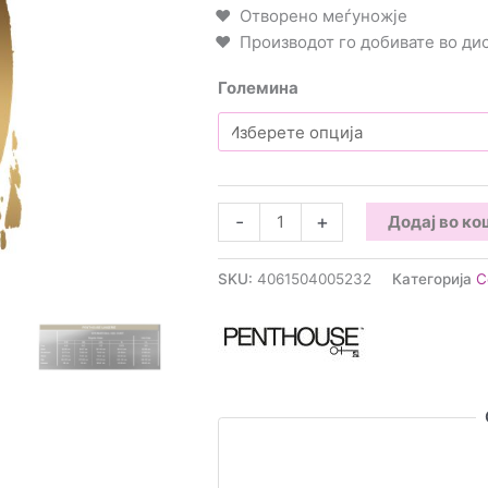
Отворено меѓуножје
Производот го добивате во д
Големина
Penthouse
-
+
Додај во к
-
Love
SKU:
4061504005232
Категорија
С
Bud
чипка
количина