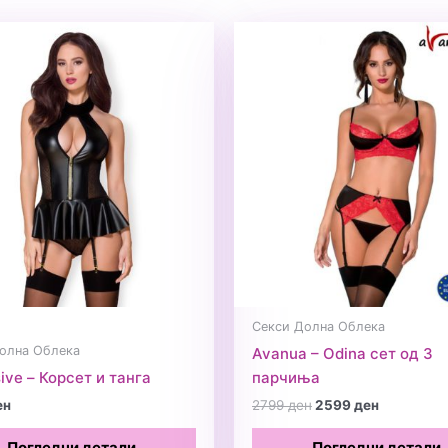
Секси Долна Облека
олна Облека
Avanua – Odina сет од 3
ive – Корсет и танга
парчиња
Original
Current
ен
2799
ден
2599
ден
price
price
was:
is:
Погледни детали
Погледни детали