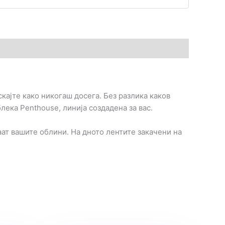
скајте како никогаш досега. Без разлика каков
лека Penthouse, линија создадена за вас.
ат вашите облини. На дното лентите закачени на