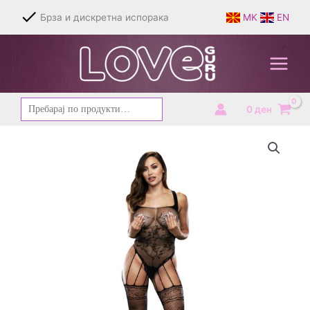
Skip
Брза и дискретна испорака
MK
EN
to
content
Барај
0
ден
за: