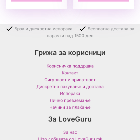
Брза и дискретна испорака
Бесплатна достава за
нарачки над 1500 ден
Грижа за корисници
Корисничка поддршка
Контакт
Сигурност и приватност
Дискретно пакување и достава
Испорака
Лично превземање
Начини за плаќање
За LoveGuru
За нас
Што добивате со LoveGuru.mk