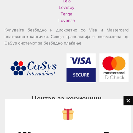
Lelo
Lovetoy
Tenga
Lovense
Купувајте безбедно и дискретно со Visa и Mastercard
платежните картички. Секоја трансакција е овозможена од
CaSys системот за безбедно плаќање.
Центар за корисници
Cl
th
Тел:
076945497; 076945498
mo
Email:
contact@loveguru.mk
Пон – Пет: 10-21