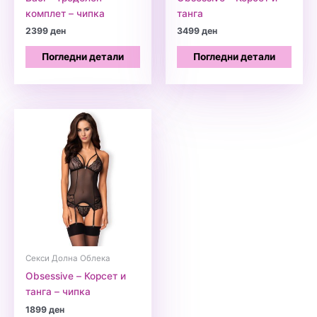
комплет – чипка
танга
2399
ден
3499
ден
Погледни детали
Погледни детали
Секси Долна Облека
Obsessive – Корсет и
танга – чипка
1899
ден