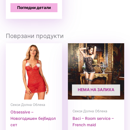
Погледни детали
Поврзани продукти
НЕМА НА ЗАЛИХА
Секси Долна Облека
Секси Долна Облека
Obsessive –
Новогодишен бејбидол
Baci – Room service –
сет
French maid