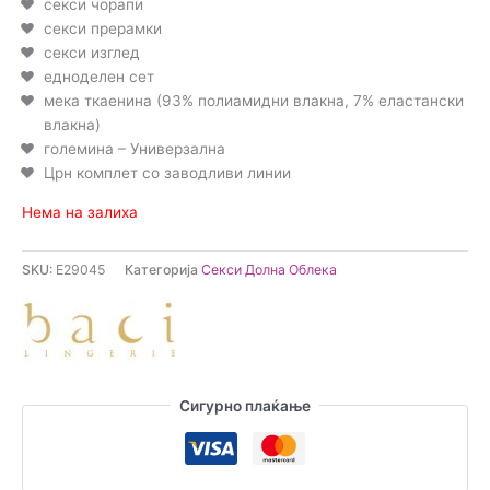
секси чорапи
секси прерамки
секси изглед
едноделен сет
мека ткаенина (93% полиамидни влакна, 7% еластански
влакна)
големина – Универзална
Црн комплет со заводливи линии
Нема на залиха
SKU:
E29045
Категорија
Секси Долна Облека
Сигурно плаќање