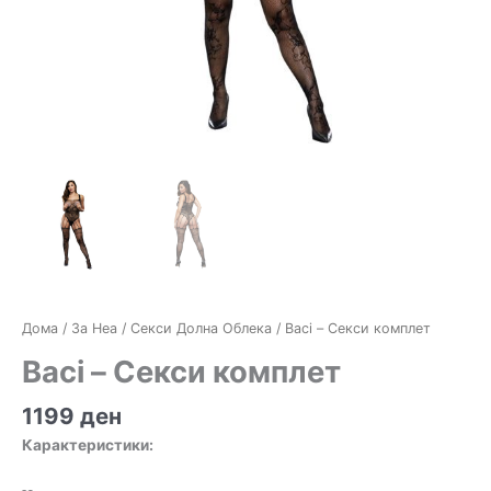
Дома
/
За Неа
/
Секси Долна Облека
/ Baci – Секси комплет
Baci – Секси комплет
1199
ден
Карактеристики: