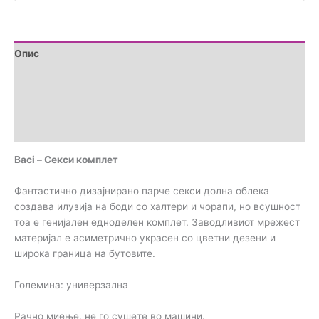
Опис
Дополнителни информации
Brand
Прегледи (0)
Baci – Секси комплет
Фантастично дизајнирано парче секси долна облека
создава илузија на боди со халтери и чорапи, но всушност
тоа е генијален едноделен комплет. Заводливиот мрежест
материјал е асиметрично украсен со цветни дезени и
широка граница на бутовите.
Големина: универзална
Рачно миење, не го сушете во машини.