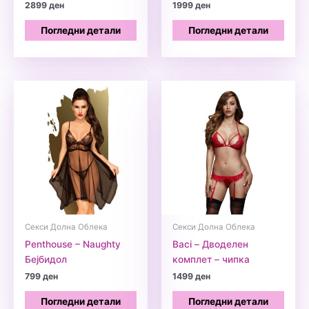
2899
ден
1999
ден
Погледни детали
Погледни детали
Секси Долна Облека
Секси Долна Облека
Penthouse – Naughty
Baci – Дводелен
Бејбидол
комплет – чипка
799
ден
1499
ден
Погледни детали
Погледни детали