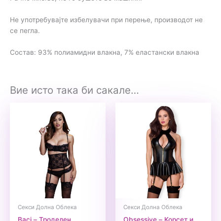
Не употребувајте избелувачи при перење, производот не
се пегла.
Состав: 93% полиамидни влакна, 7% еластански влакна
Вие исто така би сакале…
Секси Долна Облека
Секси Долна Облека
Baci – Троделен
Obsessive – Корсет и