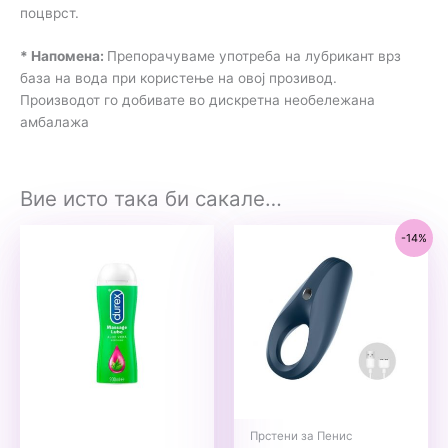
поцврст.
* Напомена:
Препорачуваме употреба на лубрикант врз
база на вода при користење на овој прозивод.
Производот го добивате во дискретна необележана
амбалажа
Вие исто така би сакале…
-14%
Прстени за Пенис