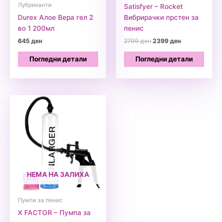
Лубриканти
Satisfyer – Rocket
Durex Алое Вера гел 2
Вибрирачки прстен за
во 1 200мл
пенис
Original
Current
645
ден
2799
ден
2399
ден
price
price
was:
is:
Погледни детали
Погледни детали
2799 ден.
2399 ден.
НЕМА НА ЗАЛИХА
Пумпи за пенис
X FACTOR – Пумпа за