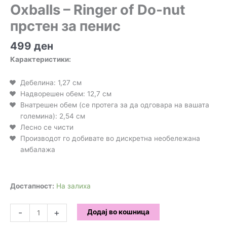
Oxballs – Ringer of Do-nut
прстен за пенис
499
ден
Карактеристики:
Дебелина: 1,27 см
Надворешен обем: 12,7 см
Внатрешен обем (се протега за да одговара на вашата
големина): 2,54 см
Лесно се чисти
Производот го добивате во дискретна необележана
амбалажа
Достапност:
На залиха
Oxballs
-
+
Додај во кошница
-