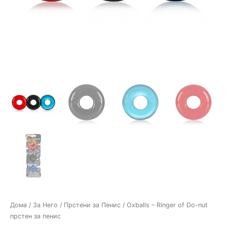
Дома
/
За Него
/
Прстени за Пенис
/ Oxballs – Ringer of Do-nut
прстен за пенис