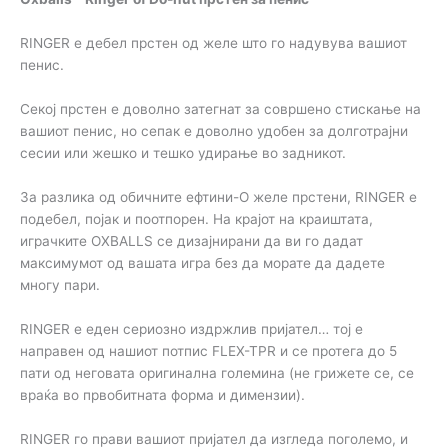
RINGER е дебел прстен од желе што го надувува вашиот
пенис.
Секој прстен е доволно затегнат за совршено стискање на
вашиот пенис, но сепак е доволно удобен за долготрајни
сесии или жешко и тешко удирање во задникот.
За разлика од обичните ефтини-О желе прстени, RINGER е
подебел, појак и поотпорен. На крајот на краиштата,
играчките OXBALLS се дизајнирани да ви го дадат
максимумот од вашата игра без да морате да дадете
многу пари.
RINGER е еден сериозно издржлив пријател… тој е
направен од нашиот потпис FLEX-TPR и се протега до 5
пати од неговата оригинална големина (не грижете се, се
враќа во првобитната форма и димензии).
RINGER го прави вашиот пријател да изгледа поголемо, и