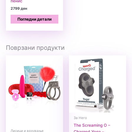
пенис
2799
ден
Погледни детали
Поврзани продукти
За Него
The Screaming O –
Лисици и врзување
Charged Yoga –