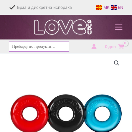
Skip
Брза и дискретна испорака
MK
EN
to
content
Барај
0
ден
за: