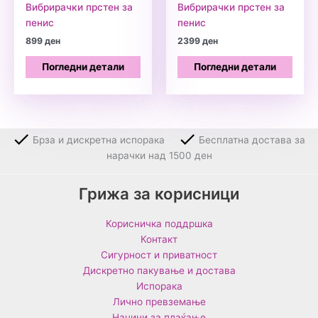
Вибрирачки прстен за
Вибрирачки прстен за
пенис
пенис
899
ден
2399
ден
Погледни детали
Погледни детали
Брза и дискретна испорака
Бесплатна достава за
нарачки над 1500 ден
Грижа за корисници
Корисничка поддршка
Контакт
Сигурност и приватност
Дискретно пакување и достава
Испорака
Лично превземање
Начини за плаќање