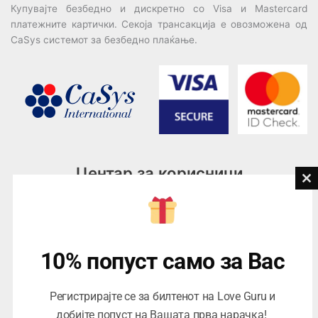
Купувајте безбедно и дискретно со Visa и Mastercard
платежните картички. Секоја трансакција е овозможена од
CaSys системот за безбедно плаќање.
Центар за корисници
Cl
th
Тел:
076945497; 076945498
mo
Email:
contact@loveguru.mk
Пон – Пет: 10-21
10% попуст само за Вас
Саб – Нед: 10-18
Регистрирајте се за билтенот на Love Guru и
добијте попуст на Вашата прва нарачка!