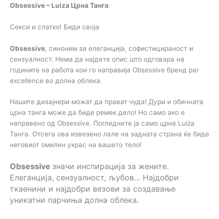
Obsessive – Luiza Црна Танга
Секси и слатко! Биди своја
Obsessive
, синоним за елеганција, софистицираност и
сензуалност. Нема да најдете опис што одговара на
годините на работа кои го направија Obsessive бренд par
excellence во долна облека.
Нашите дизајнери можат да прават чуда! Дури и обичната
црна танга може да биде ремек дело! Но само ако е
направено од Obsessive. Погледнете ја само црна Luiza
Танга. Отсега ова извезено лале на задната страна ќе биде
неговиот омилен украс на вашето тело!
Obsessive
значи инспирација за жените.
Елеганција, сензуалност, љубов… Најдобри
ткаенини и најдобри везови за создавање
уникатни парчиња долна облека.