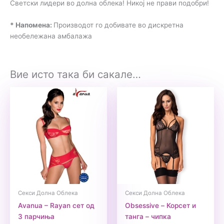
Светски лидери во долна облека! Никој не прави подобри!
* Напомена:
Производот го добивате во дискретна
необележана амбалажа
Вие исто така би сакале…
Секси Долна Облека
Секси Долна Облека
Avanua – Rayan сет од
Obsessive – Корсет и
3 парчиња
танга – чипка