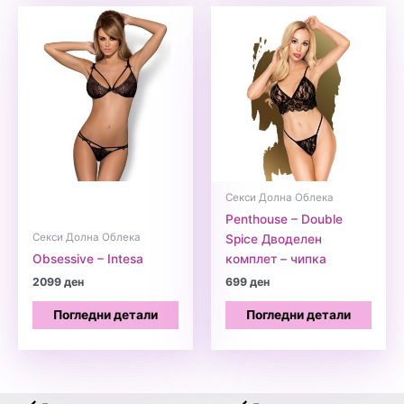
Секси Долна Облека
Penthouse – Double
Секси Долна Облека
Spice Дводелен
Obsessive – Intesa
комплет – чипка
2099
ден
699
ден
Погледни детали
Погледни детали