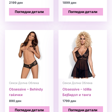
2199
ден
1899
ден
Погледни детали
Погледни детали
Секси Долна Облека
Секси Долна Облека
Obsessive – Behindy
Obsessive – Idillia
гаќички
Бејбидол и танга
890
ден
1799
ден
Погледни детали
Погледни детали