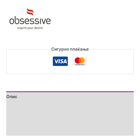
Танга
количина
Сигурно плаќање
Опис
Дополнителни информации
Brand
Прегледи (0)