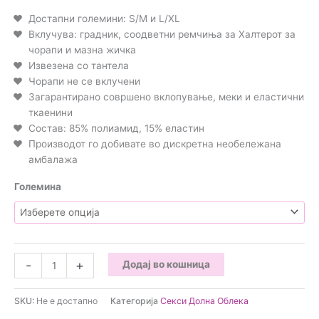
Достапни големини: S/M и L/XL
Вклучува: градник, соодветни ремчиња за Халтерот за
чорапи и мазна жичка
Извезена со тантела
Чорапи не се вклучени
Загарантирано совршено вклопување, меки и еластични
ткаенини
Состав: 85% полиамид, 15% еластин
Производот го добивате во дискретна необележана
амбалажа
Големина
Obsessive
-
+
Додај во кошница
-
Luiza
SKU:
Не е достапно
Категорија
Секси Долна Облека
Црна