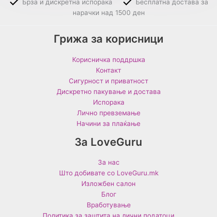
Брза и дискретна испорака
Бесплатна достава за
нарачки над 1500 ден
Грижа за корисници
Корисничка поддршка
Контакт
Сигурност и приватност
Дискретно пакување и достава
Испорака
Лично превземање
Начини за плаќање
За LoveGuru
За нас
Што добивате со LoveGuru.mk
Изложбен салон
Блог
Вработување
Политика за заштита на лични податоци