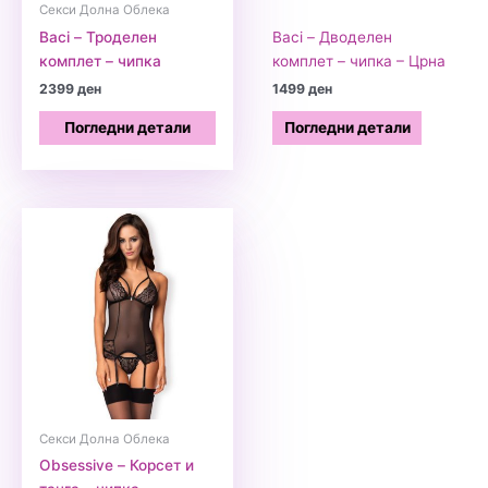
Секси Долна Облека
Baci – Троделен
Baci – Дводелен
комплет – чипка
комплет – чипка – Црна
2399
ден
1499
ден
Погледни детали
Погледни детали
Секси Долна Облека
Obsessive – Корсет и