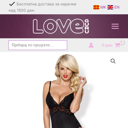
Skip
Бесплатна достава за нарачки
MK
EN
to
над 1500 ден
content
Барај
0
ден
за: