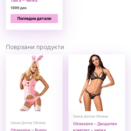
танга – чипка
1899
ден
Погледни детали
Поврзани продукти
Секси Долна Облека
Секси Долна Облека
Obsessive – Дводелен
Obsessive – Bunny
комплет – чипка