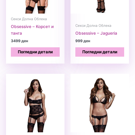
Секси Долна Облека
Секси Долна Облека
Obsessive – Корсет и
танга
Obsessive – Jagueria
3499
ден
999
ден
Погледни детали
Погледни детали