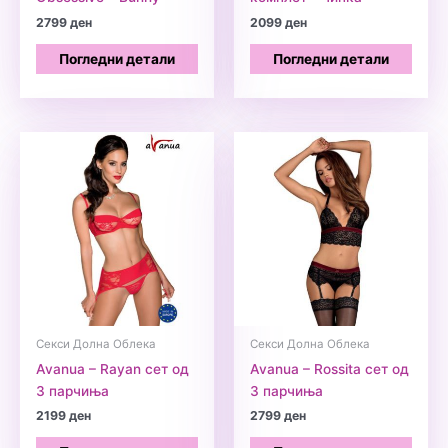
2799
ден
2099
ден
Погледни детали
Погледни детали
Секси Долна Облека
Секси Долна Облека
Avanua – Rayan сет од
Avanua – Rossita сет од
3 парчиња
3 парчиња
2199
ден
2799
ден