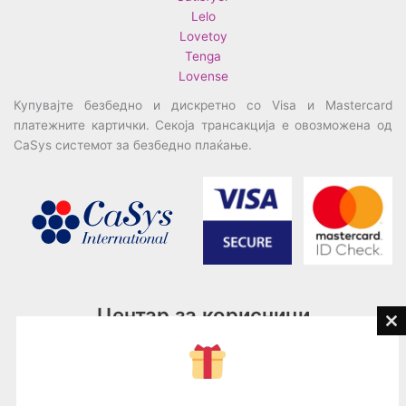
Lelo
Lovetoy
Tenga
Lovense
Купувајте безбедно и дискретно со Visa и Mastercard
платежните картички. Секоја трансакција е овозможена од
CaSys системот за безбедно плаќање.
Центар за корисници
Cl
th
Тел:
076945497; 076945498
mo
Email:
contact@loveguru.mk