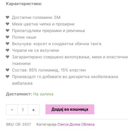
Карактеристики:
Достапни големини: SM
Мека цветна чипка и проѕирни
Прилагодливи прерамки и ремчиња
Полни чаши
Вклучува: корсет и соодветна обична танга
Чорапи не се вклучени
Загарантирано совршено вклопување, меки и еластични
ткаенини
Состав: 85% полиамид, 15% еластин
Производот го добивате во дискретна необележана
амбалажа
Достапност:
На залиха
Obsessive
-
+
Додај во кошница
-
Црн
SKU:
OB-3957
Категорија
Секси Долна Облека
Корсет
и