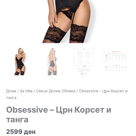
Дома
/
За Неа
/
Секси Долна Облека
/ Obsessive – Црн Корсет и
танга
Obsessive – Црн Корсет и
танга
2599
ден