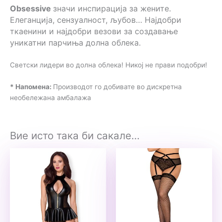
Obsessive
значи инспирација за жените.
Елеганција, сензуалност, љубов… Најдобри
ткаенини и најдобри везови за создавање
уникатни парчиња долна облека.
Светски лидери во долна облека! Никој не прави подобри!
* Напомена:
Производот го добивате во дискретна
необележана амбалажа
Вие исто така би сакале…