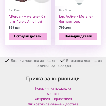
Бат Плаг
Бат Плаг
Afterdark – метален бат
Lux Active – Метален
плаг Purple Amethyst
бат плаг роза
899
ден
799
ден
Погледни детали
Погледни детали
Брза и дискретна испорака
Бесплатна достава за
нарачки над 1500 ден
Грижа за корисници
Корисничка поддршка
Контакт
Сигурност и приватност
Дискретно пакување и достава