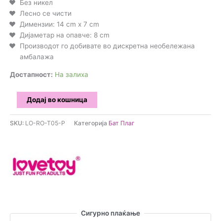
Без никел
Лесно се чисти
Димензии: 14 cm x 7 cm
Дијаметар на опавче: 8 cm
Производот го добивате во дискретна необележана
амбалажа
Достапност:
На залиха
Lovetoy
Додај во кошница
-
Спирален
SKU:
LO-RO-T05-P
Категорија
Бат Плаг
Бат
плаг
со
зајачко
опавче
количина
Сигурно плаќање