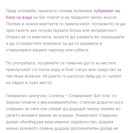
Пред употреба, нанесете голема количина
лубрикант на
база на вода
на бат плагот и на пределот околу анусот.
Полека и нежно вметнете го приклучокот, погрижете се да
престанете ако почувствувате болка или непријатност.
Откако ќе го вметнете, можете да уживате во сензацијата
и да го користите помпонот за да го задевате и
стимулирате вашиот партнер или себеси.
По употребата, погрижете се темелно да го исчистите
приклучокот со топла вода и благ сапун или средство за
чистење играчки. Исушете го целосно пред да го чувате
на ладно и суво место.
Генерален заклучок: Lovetoy – Спиралниот Бат плаг со
зајачко опавче е висококвалитетен, стилски додаток кој е
совршен за сите кои сакаат да додадат малку повеќе во
своето интимно време за играње. Уникатниот спирален
дизајн обезбедува максимално задоволство, додека
нежно розовото опавче додава дополнителен допир на