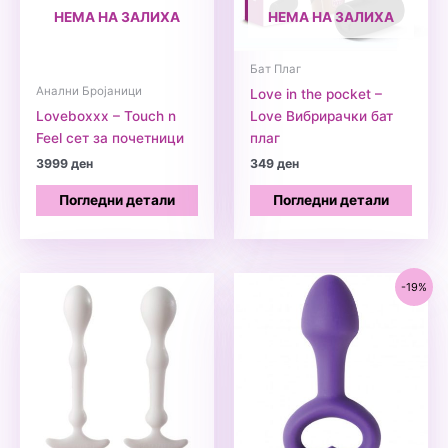
НЕМА НА ЗАЛИХА
НЕМА НА ЗАЛИХА
Бат Плаг
Анални Бројаници
Love in the pocket –
Loveboxxx – Touch n
Love Вибрирачки бат
Feel сет за почетници
плаг
3999
ден
349
ден
Погледни детали
Погледни детали
-19%