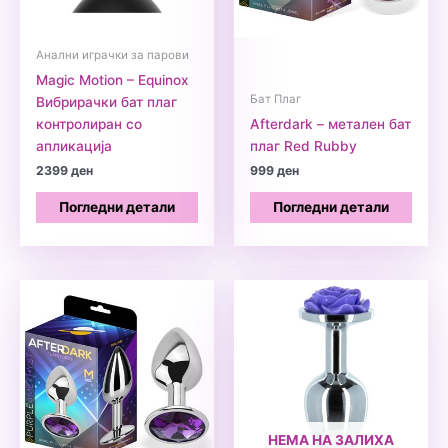
Анални играчки за парови
Magic Motion – Equinox
Бат Плаг
Вибрирачки бат плаг
контролиран со
Afterdark – метален бат
апликација
плаг Red Rubby
2399
ден
999
ден
Погледни детали
Погледни детали
НЕМА НА ЗАЛИХА