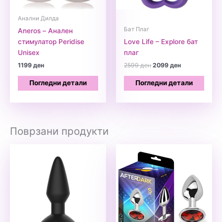
Анални Дилда
Бат Плаг
Aneros – Анален
стимулатор Peridise
Love Life – Explore бат
Unisex
плаг
Original
Current
1199
ден
2599
ден
2099
ден
price
price
was:
is:
Погледни детали
Погледни детали
2599 ден.
2099 ден.
Поврзани продукти