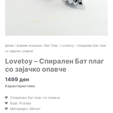
Дома
/
Анални играчки
/
Бат Плаг
/ Lovetoy – Спирален Бат плаг
со зајачко опавче
Lovetoy – Спирален Бат плаг
со зајачко опавче
1499
ден
Карактеристики:
Спирален бат плаг со опавче
Боја: Розова
Материјал: Метал