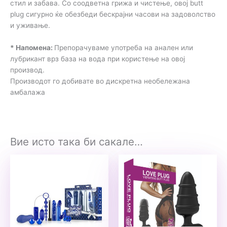
стил и забава. Со соодветна грижа и чистење, овој butt
plug сигурно ќе обезбеди бескрајни часови на задоволство
и уживање.
* Напомена:
Препорачуваме употреба на анален или
лубрикант врз база на вода при користење на овој
производ.
Производот го добивате во дискретна необележана
амбалажа
Вие исто така би сакале…