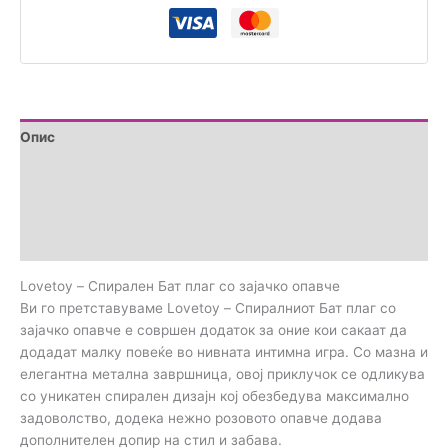
Опис
Дополнителни информации
Brand
Прегледи (0)
Lovetoy – Спирален Бат плаг со зајачко опавче
Ви го претставуваме
Lovetoy – Спиралниот Бат плаг со
зајачко опавче е
совршен додаток за оние кои сакаат да
додадат малку повеќе во нивната интимна игра. Со мазна и
елегантна метална завршница, овој приклучок се одликува
со уникатен спирален дизајн кој обезбедува максимално
задоволство, додека нежно розовото опавче додава
дополнителен допир на стил и забава.