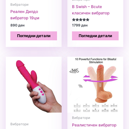
Вибратори
B Swish – Bcute
Реален Дилдо
класичен вибратор
вибратор 19цм
Оценето
890
ден
1799
ден
5.00
од 5
Погледни детали
Погледни детали
Вибратори
Вибратори
Реалистичен вибратор