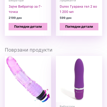
Вибратори
Лубриканти
Зајче Вибратор за Г-
Durex Гуарана гел 2 во
точка
1 200 мл
2199
ден
599
ден
Погледни детали
Погледни детали
Поврзани продукти
Вибратори