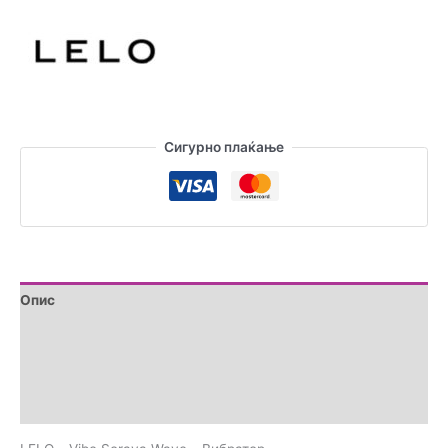
-
Вибратор
количина
Сигурно плаќање
Опис
Дополнителни информации
Brand
Прегледи (0)