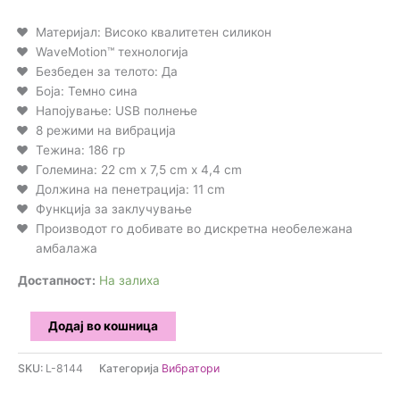
Материјал: Високо квалитетен силикон
WaveMotion™ технологија
Безбеден за телото: Да
Боја: Темно сина
Напојување: USB полнење
8 режими на вибрација
Тежина: 186 гр
Големина: 22 cm x 7,5 cm x 4,4 cm
Должина на пенетрација: 11 cm
Функција за заклучување
Производот го добивате во дискретна необележана
амбалажа
Достапност:
На залиха
LELO
Додај во кошница
-
Vibe
SKU:
L-8144
Категорија
Вибратори
Soraya
Wave