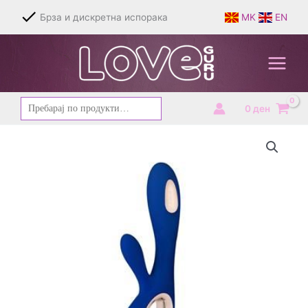
Skip
Брза и дискретна испорака
MK
EN
to
content
Барај
0
ден
за: