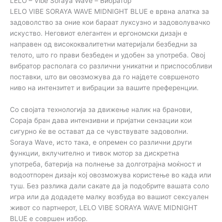
LELO – Vibe Soraya Wave – Вибратор
LELO VIBE SORAYA WAVE MIDNIGHT BLUE е врвна алатка за
задоволство за оние кои бараат луксузно и задоволувачко
искуство. Неговиот елегантен и ергономски дизајн е
направен од висококвалитетни материјали безбедни за
телото, што го прави безбеден и удобен за употреба. Овој
вибратор располага со различни уникатни и приспособливи
поставки, што ви овозможува да го најдете совршеното
ниво на интензитет и вибрации за вашите преференции.
Со својата технологија за движење налик на бранови,
Сораја бран дава интензивни и пријатни сензации кои
сигурно ќе ве остават да се чувствувате задоволни.
Soraya Wave, исто така, е опремен со различни други
функции, вклучително и тивок мотор за дискретна
употреба, батерија на полнење за долготрајна моќност и
водоотпорен дизајн кој овозможува користење во када или
туш. Без разлика дали сакате да ја подобрите вашата соло
игра или да додадете малку возбуда во вашиот сексуален
живот со партнерот, LELO VIBE SORAYA WAVE MIDNIGHT
BLUE е совршен избор.