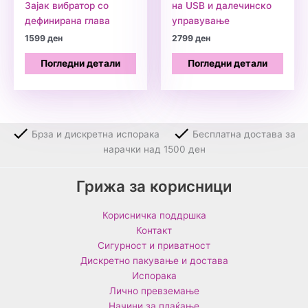
Зајак вибратор со
на USB и далечинско
дефинирана глава
управување
1599
ден
2799
ден
Погледни детали
Погледни детали
Брза и дискретна испорака
Бесплатна достава за
нарачки над 1500 ден
Грижа за корисници
Корисничка поддршка
Контакт
Сигурност и приватност
Дискретно пакување и достава
Испорака
Лично превземање
Начини за плаќање