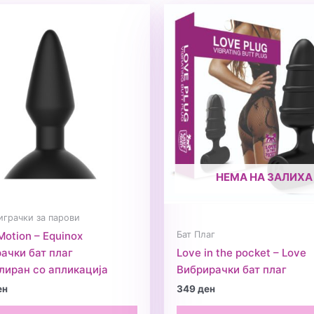
НЕМА НА ЗАЛИХА
играчки за парови
Бат Плаг
Motion – Equinox
ачки бат плаг
Love in the pocket – Love
лиран со апликација
Вибрирачки бат плаг
ен
349
ден