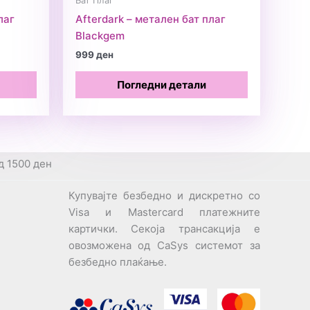
Бат Плаг
лаг
Afterdark – метален бат плаг
Blackgem
999
ден
Погледни детали
д 1500 ден
Купувајте безбедно и дискретно со
Visa и Mastercard платежните
картички. Секоја трансакција е
овозможена од CaSys системот за
безбедно плаќање.