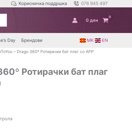
Корисничка поддршка
076 945 497
0
ден
ne’s Day
Брендови
MK
EN
InToYou – Drago 360º Ротирачки бат плаг со APP
 360º Ротирачки бат плаг
а
нтрола