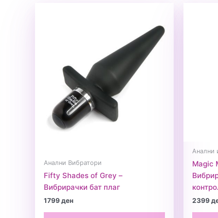
Анални 
Анални Вибратори
Magic 
Fifty Shades of Grey –
Вибрир
Вибрирачки бат плаг
контро
1799
ден
2399
д