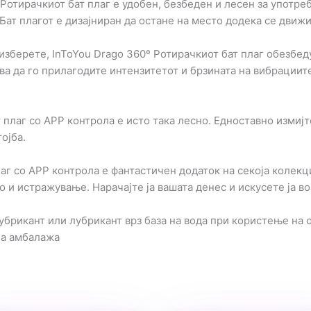
 Ротирачкиот бат плаг е удобен, безбеден и лесен за употре
Бат плагот е дизајниран да остане на место додека се движи
зберете, InToYou Drago 360º Ротирачкиот бат плаг обезбед
а да го прилагодите интензитетот и брзината на вибрациите
т плаг
со APP контрола
е исто така лесно. Едноставно измијт
ојба.
аг со APP контрола е фантастичен додаток на секоја колекци
 и истражување. Нарачајте ја вашата денес и искусете ја во
брикант или лубрикант врз база на вода при користење на о
на амбалажа