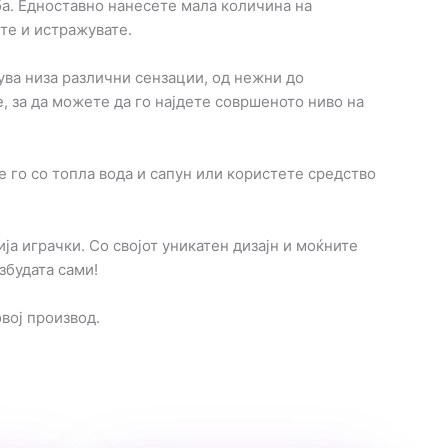
ба. Едноставно нанесете мала количина на
те и истражувате.
ува низа различни сензации, од нежни до
, за да можете да го најдете совршеното ниво на
е го со топла вода и сапун или користете средство
ја играчки. Со својот уникатен дизајн и моќните
збудата сами!
вој производ.