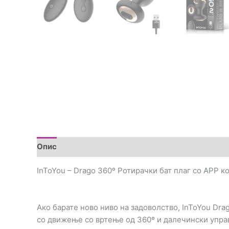
Опис
Дополнителни информации
Brand
Пре
InToYou – Drago 360º Ротирачки бат плаг со APP к
Ако барате ново ниво на задоволство, InToYou Dra
со движење со вртење од 360º и далечински упра