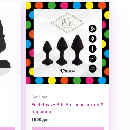
Бат Плаг
Feelztoys – Bibi Бат плаг сет од 3
парчиња
1999
ден