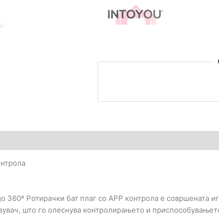
со
APP
контрола
количина
гледи (0)
онтрола
go
360º Ротирачки бат плаг со APP контрола
е совршената иг
вувач, што го олеснува контролирањето и приспособувањето