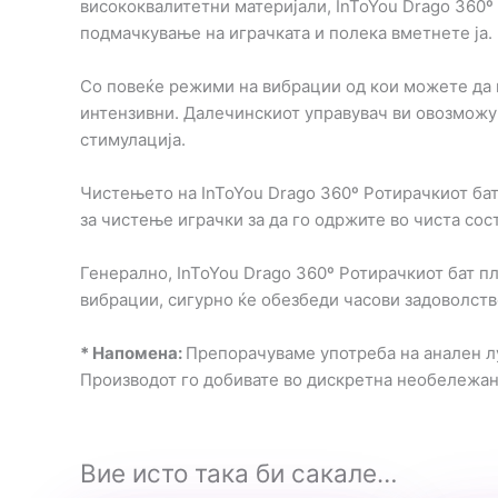
висококвалитетни материјали, InToYou Drago 360º
подмачкување на играчката и полека вметнете ја. 
Со повеќе режими на вибрации од кои можете да и
интензивни. Далечинскиот управувач ви овозможув
стимулација.
Чистењето на InToYou Drago 360º Ротирачкиот ба
за чистење играчки за да го одржите во чиста сост
Генерално, InToYou Drago 360º Ротирачкиот бат пл
вибрации, сигурно ќе обезбеди часови задоволство
* Напомена:
Препорачуваме употреба на анален лу
Производот го добивате во дискретна необележа
Вие исто така би сакале…