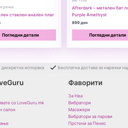
Бат Плаг
играчки
Afterdark – метален бат п
лен стаклен анален плаг
Purple Amethyst
н
899
ден
Погледни детали
Погледни детали
и дискретна испорака
Бесплатна достава за нарачки на
oveGuru
Фаворити
За Неа
вате со LoveGuru.mk
Вибратори
н салон
Масажери
Вибратори за парови
вање
Прстени за Пенис