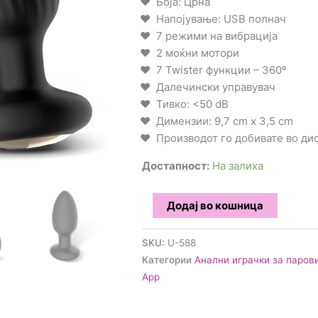
Боја: Црна
Напојување: USB полнач
7 режими на вибрација
2 моќни мотори
7 Twister функции – 360º
Далечински управувач
Тивко: <50 dB
Димензии: 9,7 cm x 3,5 cm
Производот го добивате во д
Достапност:
На залиха
InToYou
Додај во кошница
-
Drago
SKU:
U-588
360º
Категории
Анални играчки за паров
Ротирачки
App
бат
плаг