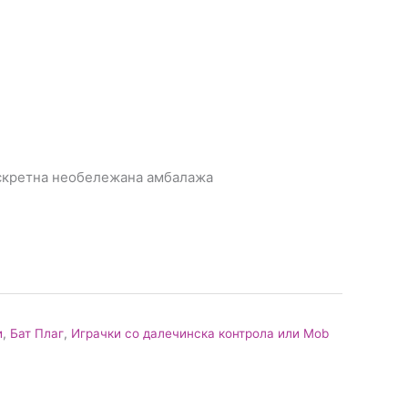
искретна необележана амбалажа
и
,
Бат Плаг
,
Играчки со далечинска контрола или Mob