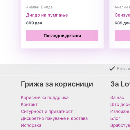
Анални Дилда
Анални 
Дилдо на пумпање
Сензуа
899
ден
689
де
Погледни детали
Брза 
Грижа за корисници
За L
Корисничка поддршка
За нас
Контакт
Што доби
Сигурност и приватност
Изложбе
Дискретно пакување и достава
Блог
Испорака
Вработу