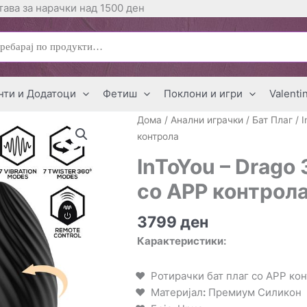
ава за нарачки над 1500 ден
ај
нти и Додатоци
Фетиш
Поклони и игри
Valenti
Дома
/
Анални играчки
/
Бат Плаг
/ 
контрола
InToYou – Drago
со APP контрол
3799
ден
Карактеристики:
Ротирачки бат плаг со APP ко
Материјал
:
Премиум Силикон