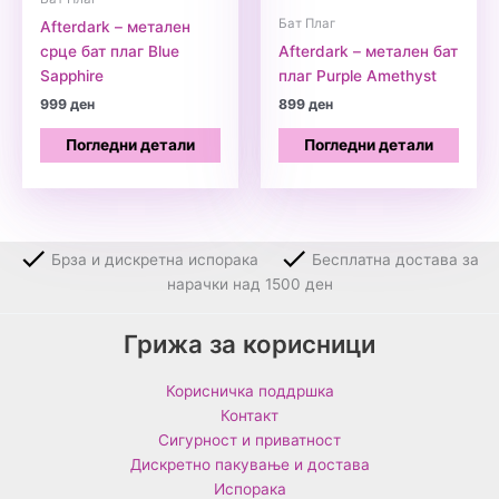
Бат Плаг
Afterdark – метален
срце бат плаг Blue
Afterdark – метален бат
Sapphire
плаг Purple Amethyst
999
ден
899
ден
Погледни детали
Погледни детали
Брза и дискретна испорака
Бесплатна достава за
нарачки над 1500 ден
Грижа за корисници
Корисничка поддршка
Контакт
Сигурност и приватност
Дискретно пакување и достава
Испорака