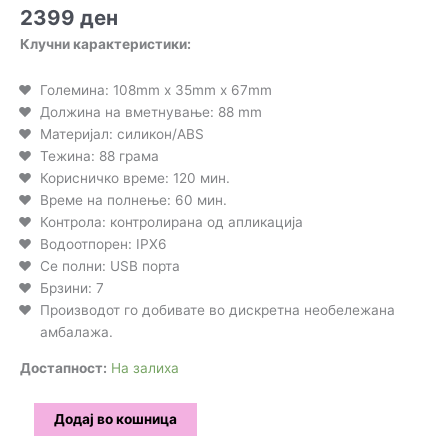
2399
ден
Клучни карактеристики:
Големина: 108mm x 35mm x 67mm
Должина на вметнување: 88 mm
Материјал: силикон/ABS
Тежина: 88 грама
Корисничко време: 120 мин.
Време на полнење: 60 мин.
Контрола: контролирана од апликација
Водоотпорен: IPX6
Се полни: USB порта
Брзини: 7
Производот го добивате во дискретна необележана
амбалажа.
Достапност:
На залиха
Magic
Додај во кошница
Motion