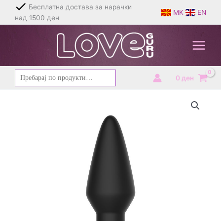
Skip
Бесплатна достава за нарачки
MK
EN
to
над 1500 ден
content
Барај
0
ден
за: