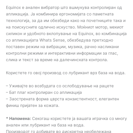
Equinox е анален вибратор што вшмукува контролиран од
апликација. Ја комбинира ергономијата со паметната
технологија, за да им обезбеди како на почетниците така и
на поискусните одлично искуство. Моќниот мотор, мекиот
силикон и удобното вклопување на Equinox, во комбинација
со апликацијата Whats Sense, обезбедува претходно
поставен режим на вибрации, музика, рачно насликани
контролни режими и интерактивни информации за глас,
слика и текст за време на далечинската контрола.
Користете го овој производ со лубрикант врз база на вода.
– Уживајте во возбудата со ослободување на рацете
– Бат плаг контролиран со апликација
– Заострената форма цврста конзистентност, елегантен
финиш пријатен за кожата.
* Напомена:
Секогаш користете ја вашата играчка со многу
анален или лубрикант на база на вода.
Производот го добивате во дискретна необележана