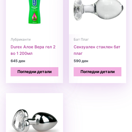
Лубриканти
Бат Плаг
Durex Алое Вера гел 2
Сензуален стаклен бат
во 1 200мл
плаг
645
ден
590
ден
Погледни детали
Погледни детали