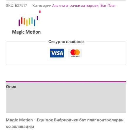
-
SKU:
E27517
Категории
Анални играчки за парови
,
Бат Плаг
Equinox
Вибрирачки
бат
плаг
контролиран
со
Сигурно плаќање
апликација
количина
Опис
Brand
Прегледи (0)
Magic Motion – Equinox Вибрирачки бат плаг контролиран
со апликација