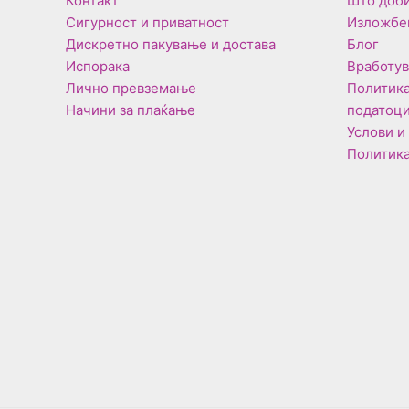
Контакт
Што доби
Сигурност и приватност
Изложбе
Дискретно пакување и достава
Блог
Испорака
Вработу
Лично превземање
Политика
Начини за плаќање
податоц
Услови и
Политика