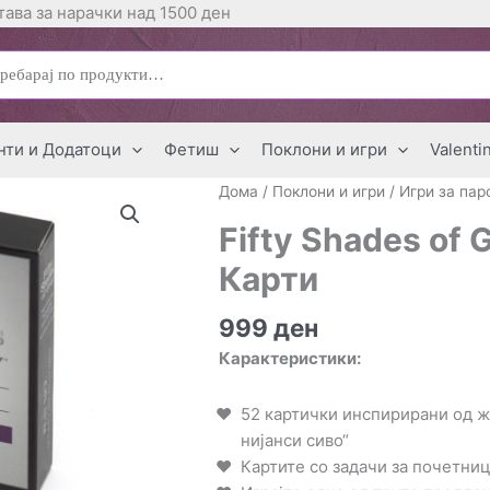
ава за нарачки над 1500 ден
ај
нти и Додатоци
Фетиш
Поклони и игри
Valenti
Дома
/
Поклони и игри
/
Игри за пар
Fifty Shades of G
Карти
999
ден
Карактеристики:
52 картички инспирирани од ж
нијанси сиво“
Картите со задачи за почетни