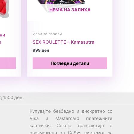
НЕМА НА ЗАЛИХА
Игри за парови
ни
е
SEX ROULETTE – Kamasutra
999
ден
Погледни детали
д 1500 ден
Купувајте безбедно и дискретно со
Visa и Mastercard платежните
картички. Секоја трансакција е
овозможена од CaSys системот за