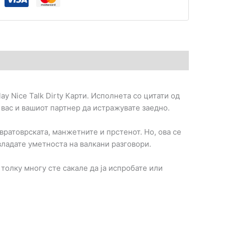
ay Nice Talk Dirty Карти. Исполнета со цитати од
 вас и вашиот партнер да истражувате заедно.
вратоврската, манжетните и прстенот. Но, ова се
овладате уметноста на валкани разговори.
толку многу сте сакале да ја испробате или