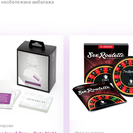
а необележана амбалажа
 парови
Игри за парови