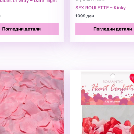
hades of Gray – Date Night
SEX ROULETTE – Kinky
н
1099
ден
Погледни детали
Погледни детали