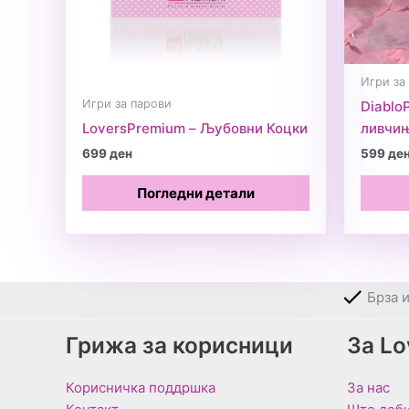
Игри за
Игри за парови
Diablo
LoversPremium – Љубовни Коцки
ливчи
699
ден
599
де
Погледни детали
Брза 
Грижа за корисници
За L
Корисничка поддршка
За нас