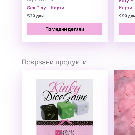
Fifty S
Sex Play – Карти
Карти
539
ден
999
де
Погледни детали
Поврзани продукти