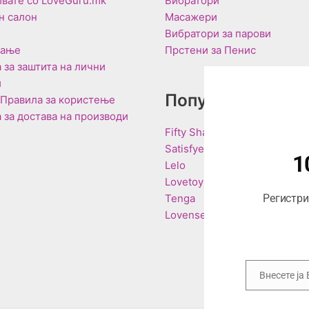
вате со LoveGuru.mk
Вибратори
н салон
Масажери
Вибратори за парови
вање
Прстени за Пенис
 за заштита на лични
и
Популарни Брен
 Правила за користење
 за достава на производи
Fifty Shades of Grey
Satisfyer
1
Lelo
Lovetoy
Tenga
Регистрир
Lovense
Внесете ја
Email