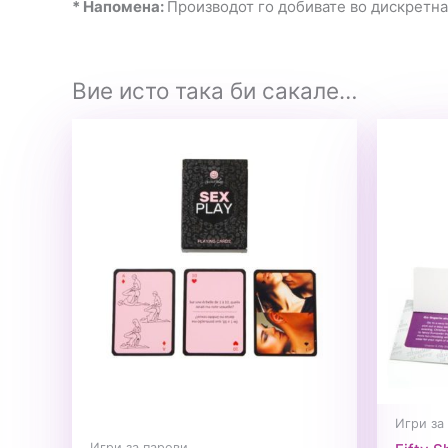
* Напомена:
Производот го добивате во дискретн
Вие исто така би сакале…
Игри за
Игри за парови