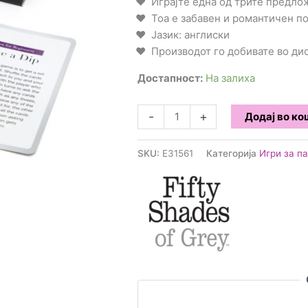
Играјте една од трите предло
Тоа е забавен и романтичен п
Јазик: англиски
Производот го добивате во д
Достапност:
На залиха
Fifty
-
+
Додај во к
Shades
of
SKU:
E31561
Категорија
Игри за п
Gray
-
Play
Nice
Talk
Dirty
Карти
количина