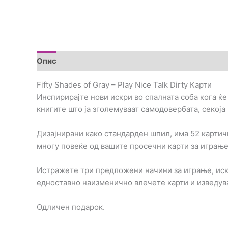
Опис
Дополнителни информации
Brand
Пре
Fifty Shades of Gray – Play Nice Talk Dirty Карти
Инспирирајте нови искри во спалната соба кога ќе г
книгите што ја зголемуваат самодовербата, секоја
Дизајнирани како стандарден шпил, има 52 картичк
многу повеќе од вашите просечни карти за играње 
Истражете три предложени начини за играње, искор
едноставно наизменично влечете карти и изведувај
Одличен подарок.