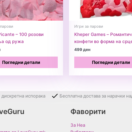
 парови
Игри за парови
Picante – 100 розови
Kheper Games – Романтич
ња од ружа
конфети во форма на срц
н
499
ден
Погледни детали
Погледни детали
и дискретна испорака
Бесплатна достава за нарачки на
oveGuru
Фаворити
За Неа