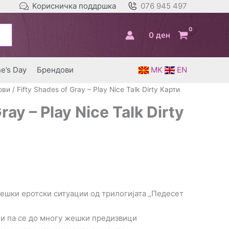
Корисничка поддршка
076 945 497
0
ден
ne’s Day
Брендови
MK
EN
ови
/ Fifty Shades of Gray – Play Nice Talk Dirty Карти
ray – Play Nice Talk Dirty
ешки еротски ситуации од трилогијата „Педесет
ци па се до многу жешки предизвици