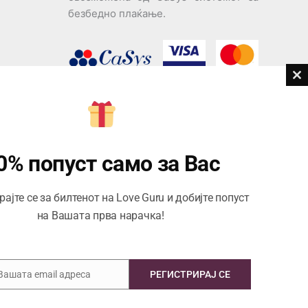
безбедно плаќање.
Cl
th
дови
m
Центар за корисници
Тел:
076945497; 076945498
0% попуст само за Вас
Email:
contact@loveguru.mk
ајте се за билтенот на Love Guru и добијте попуст
Пон – Пет: 10-21
на Вашата прва нарачка!
Саб – Нед: 10-18
 Вашата email адреса
РЕГИСТРИРАЈ СЕ