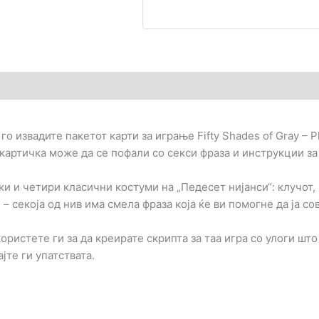
гледи (0)
о извадите пакетот карти за играње Fifty Shades of Gray – Pl
 картичка може да се пофали со секси фраза и инструкции за
и и четири класични костуми на „Педесет нијанси“: клучот, 
– секоја од нив има смела фраза која ќе ви помогне да ја с
истете ги за да креирате скрипта за таа игра со улоги што 
те ги упатствата.