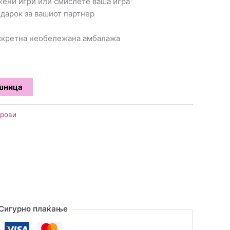
жени игри или смислете ваша игра
одарок за вашиот партнер
искретна необележана амбалажа
ошница
арови
Сигурно плаќање