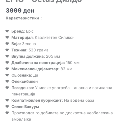
3999
ден
Карактеристики :
Бренд:
Epic
Материјал:
Квалитетен Силикон
Боја:
Зелена
Тежина:
530 грама
Вкупна должина:
205 мм
Длабочина на пенетрација:
150 мм
Максимален дијаметар:
83 мм
CE ознака:
Да
Флексибилен
Погоден за:
Унисекс употреба – анална и вагинална
пенетрација
Компатибилен лубрикант:
На водена база
Силен Вакуум
Производот го добивате во дискретна необележана
амбалажа