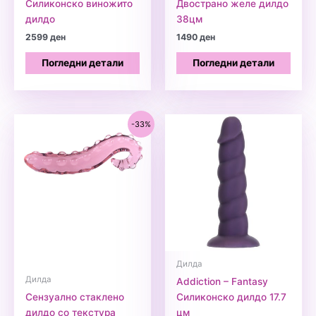
Силиконско виножито
Двострано желе дилдо
дилдо
38цм
2599
ден
1490
ден
Погледни детали
Погледни детали
-33%
Дилда
Дилда
Addiction – Fantasy
Сензуално стаклено
Силиконско дилдо 17.7
дилдо со текстура
цм