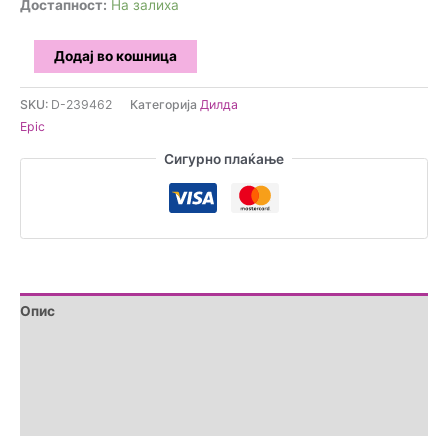
Достапност:
На залиха
EPIC
Додај во кошница
-
Cetus
SKU:
D-239462
Категорија
Дилда
Дилдо
Epic
количина
Сигурно плаќање
Опис
Дополнителни информации
Brand
Прегледи (0)