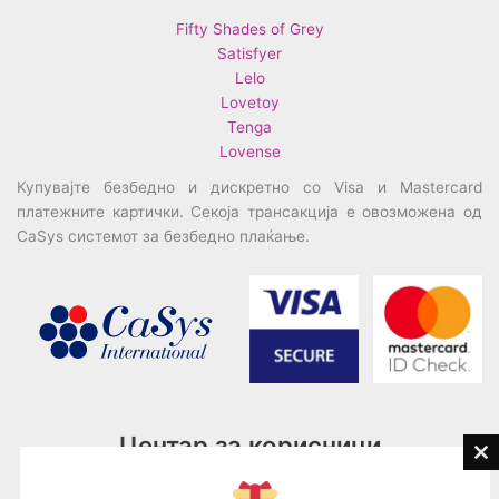
Fifty Shades of Grey
Satisfyer
Lelo
Lovetoy
Tenga
Lovense
Купувајте безбедно и дискретно со Visa и Mastercard
платежните картички. Секоја трансакција е овозможена од
CaSys системот за безбедно плаќање.
Центар за корисници
Cl
th
Тел:
076945497; 076945498
mo