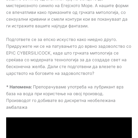
мистериозното синило на Егејското Море. А нашите форми
се впечатливи како приказните од грчката митологија, со
сензуални кривини и смели контури кои ве покануваат да
ги истражите вашите најлуди фантазии.
Подгответе се за епско искуство како ниедно друго.
Придружете ни се на патувањето до врвно задоволство со
EPIC CYBERSILICOCK, каде што грчката митологија се
среќава со модерната технологија за да создаде свет на
бесконечна желба. Дали сте подготвени да влезете во
царството на боговите на задоволството?
* Напомена:
Препорачуваме употреба на лубрикант врз
база на вода при користење на овој производ.
Производот го добивате во дискретна необележана
амбалажа