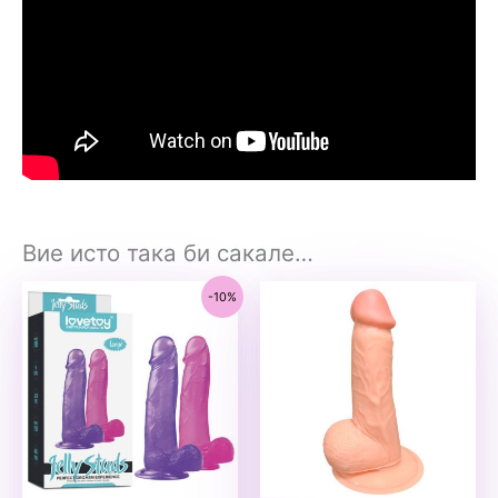
Вие исто така би сакале…
-10%