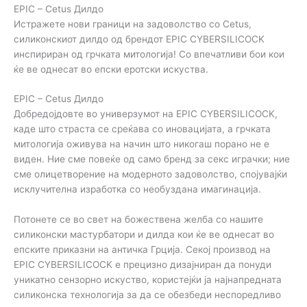
EPIC – Cetus Дилдо
Истражете нови граници на задоволство со Cetus,
силиконскиот дилдо од брендот EPIC CYBERSILICOCK
инспириран од грчката митологија! Со впечатливи бои кои
ќе ве однесат во епски еротски искуства.
EPIC – Cetus Дилдо
Добредојдовте во универзумот на EPIC CYBERSILICOCK,
каде што страста се среќава со иновацијата, а грчката
митологија оживува на начин што никогаш порано не е
виден. Ние сме повеќе од само бренд за секс играчки; ние
сме олицетворение на модерното задоволство, спојувајќи
исклучителна изработка со необуздана имагинација.
Потонете се во свет на божествена желба со нашите
силиконски мастурбатори и дилда кои ќе ве однесат во
епските приказни на античка Грција. Секој производ на
EPIC CYBERSILICOCK е прецизно дизајниран да понуди
уникатно сензорно искуство, користејќи ја најнапредната
силиконска технологија за да се обезбеди неспоредливо