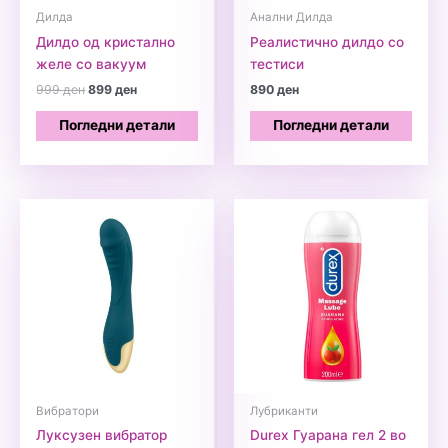
Дилда
Анални Дилда
Дилдо од кристално
Реалистично дилдо со
желе со вакуум
тестиси
Original
Current
999
ден
899
ден
890
ден
price
price
was:
is:
Погледни детали
Погледни детали
999 ден.
899 ден.
Вибратори
Лубриканти
Луксузен вибратор
Durex Гуарана гел 2 во