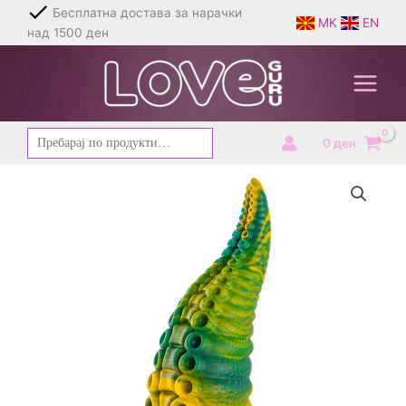
Skip
Бесплатна достава за нарачки
MK
EN
to
над 1500 ден
content
Барај
0
ден
за: