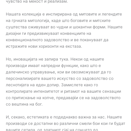
чувство на мекост и реализам.
Нашата колекција е инспирирана од митовите и легендите
на грчката митологија, каде што боговите и митските
суштества оживуваат во чудни и шокантни форми. Нашите
дизајни ги предизвикуваат конвенциите на
конвенционалното задоволство и ве покануваат да
истражите нови хоризонти на екстаза.
Но, иновацијата не запира тука. Некои од нашите
производи имаат напредни функции, како што е
далечинско управување, кои ви овозможуваат да го
персонализирате вашето искуство со задоволство со
леснотијата на еден допир. Замислете како го
контролирате интензитетот и ритамот на вашите сензации
со притискање на копче, предавајќи се на задоволството
со вештина на бог.
И, секако, естетиката е подеднакво важна за нас. Нашите
производи се достапни во различни смели бои кои ги будат
вашите сетила, од златниот сјај на сонцето до