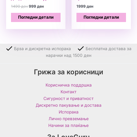
Original
Current
1490
ден
999
ден
1999
ден
price
price
was:
is:
Погледни детали
Погледни детали
1490 ден.
999 ден.
Брза и дискретна испорака
Бесплатна достава за
нарачки над 1500 ден
Грижа за корисници
Корисничка поддршка
Контакт
Сигурност и приватност
Дискретно пакување и достава
Испорака
Лично превземање
Начини за плаќање
За LoveGuru