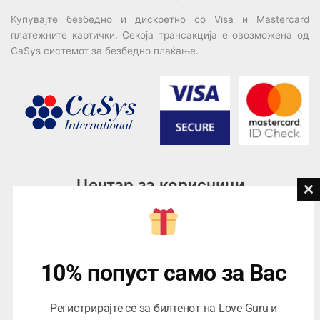
Купувајте безбедно и дискретно со Visa и Mastercard
платежните картички. Секоја трансакција е овозможена од
CaSys системот за безбедно плаќање.
Центар за корисници
Cl
th
Тел:
076945497; 076945498
mo
Email:
contact@loveguru.mk
Пон – Пет: 10-21
10% попуст само за Вас
Саб – Нед: 10-18
Регистрирајте се за билтенот на Love Guru и