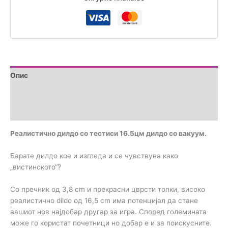
Опис
Дополнителни информации
Прегледи (0)
Реалистично дилдо со тестиси 16.5цм дилдо со вакуум.
Барате дилдо кое и изгледа и се чувствува како
„вистинското“?
Со пречник од 3,8 cm и прекрасни цврсти топки, високо
реалистично dildo од 16,5 cm има потенцијал да стане
вашиот нов најдобар другар за игра. Според големината
може го користат почетници но добар е и за поискусните.