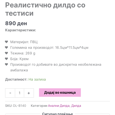
Реалистично дилдо со
тестиси
890
ден
Карактеристики:
Материјал: ПВЦ
Големина на производот: 16.5цм*11.5цм*4цм
Тежина: 269 g
Боја: Крем
Производот го добивате во дискретна необележана
амбалажа
Достапност:
На залиха
Реалистично
-
+
Додај во кошница
дилдо
со
SKU:
DL-B140
Категории
Анални Дилда
,
Дилда
тестиси
количина
Сигурно плаќање