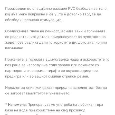
Произведен во специјално развиен PVC безбеден за тело,
кој има мека површина и сè уште е доволно тврд за да
обезбеди насочена стимулација.
Обележаната глава на пенисот, јасните вени и топчињата
со реалистичните детали придонесуваат за чувството на
живот, без разлика дали го користите дилдото анално или
вагинално.
Прикачете ја големата вшмукувачка чаша и искористете го
без раце за непослушна соло забава или поканете го
партнерот и експериментирајте со вкусното дилдо за
предигра или во вашиот омилен стрепон ремен.
Идеален за оние кои сакаат природна исполнетост без да
се загрозат квалитетот и уживањето.
* Напомена:
Препорачуваме употреба на лубрикант врз
база на вода при користење на овој прозивод.