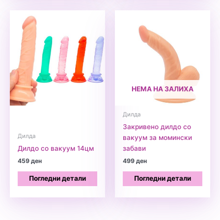
НЕМА НА ЗАЛИХА
Дилда
Закривено дилдо со
Дилда
вакуум за момински
Дилдо со вакуум 14цм
забави
459
ден
499
ден
Погледни детали
Погледни детали