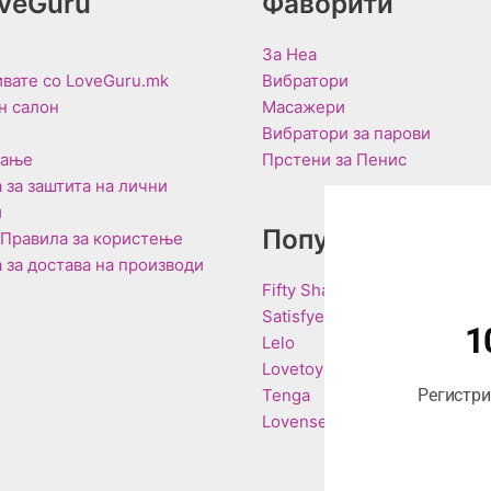
oveGuru
Фаворити
За Неа
вате со LoveGuru.mk
Вибратори
н салон
Масажери
Вибратори за парови
вање
Прстени за Пенис
 за заштита на лични
и
Популарни Брен
 Правила за користење
 за достава на производи
Fifty Shades of Grey
Satisfyer
1
Lelo
Lovetoy
Tenga
Регистрир
Lovense