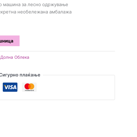
во машина за лесно одржување
искретна необележана амбалажа
ошница
Долна Облека
Сигурно плаќање