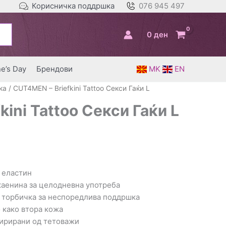
Корисничка поддршка
076 945 497
0
ден
ne’s Day
Брендови
MK
EN
ка
/ CUT4MEN – Briefkini Tattoo Секси Гаќи L
ini Tattoo Секси Гаќи L
 еластин
каенина за целодневна употреба
 торбичка за неспоредлива поддршка
 како втора кожа
пирирани од тетоважи