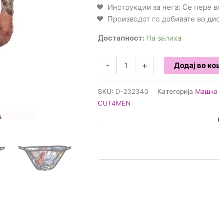
Инструкции за нега: Се пере 
Производот го добивате во д
Достапност:
На залиха
CUT4MEN
-
+
Додај во к
-
Briefkini
SKU:
D-232340
Категорија
Машка 
Tattoo
CUT4MEN
Секси
Гаќи
L
количина