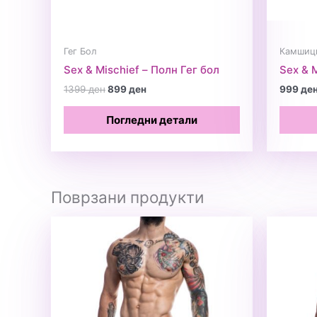
Гег Бол
Камшици
Sex & Mischief – Полн Гег бол
Sex & 
Original
Current
1399
ден
899
ден
999
де
price
price
was:
is:
Погледни детали
1399 ден.
899 ден.
Поврзани продукти