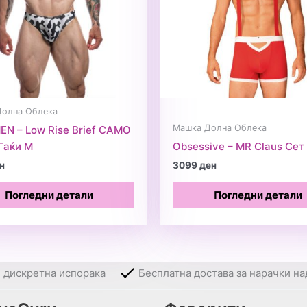
Долна Облека
Машка Долна Облека
N – Low Rise Brief CAMO
Гаќи M
Obsessive – MR Claus Сет
н
3099
ден
Погледни детали
Погледни детали
и дискретна испорака
Бесплатна достава за нарачки на