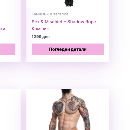
Камшици и тепалки
Sex & Mischief – Shadow Rope
ски
Камшик
1299
ден
Погледни детали