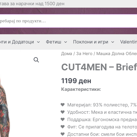
ава за нарачки над 1500 ден
ај
нти и Додатоци
Фетиш
Поклони и игри
Valenti
Дома
/
За Него
/
Машка Долна Обле
CUT4MEN – Briefk
1199
ден
Карактеристики:
Материјал: 93% полиестер, 7%
Удобност: Мека и еластична т
Поддршка: Ергономска предна
Фит: Се прилагодува на телото
Достапни бои: смели бои инс