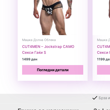
Машка Долна Облека
Машка 
CUT4MEN – Jockstrap CAMO
CUT4ME
Секси Гаќи S
Секси 
1499
ден
1199
де
Погледни детали
Брза 