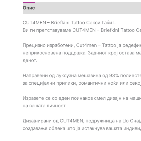
Опис
Дополнителни информации
Brand
Пре
CUT4MEN – Briefkini Tattoo Секси Гаќи L
Ви ги претставуваме CUT4MEN – Briefkini Tattoo С
Прецизно изработени, Cut4men – Tattoo ја редеф
неприкосновена поддршка. Задниот крој остава ма
денот.
Направени од луксузна мешавина од 93% полиестер 
за специјални прилики, романтични ноќи или секој
Изразете се со еден поинаков смел дизајн на маш
на вашата личност.
Дизајнирани од CUT4MEN, подружница на Џо Снајдер
создавање облека што ја истакнува вашата индивид