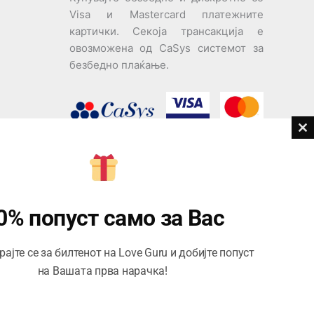
Visa и Mastercard платежните
картички. Секоја трансакција е
овозможена од CaSys системот за
безбедно плаќање.
Cl
th
дови
m
Центар за корисници
Тел:
076945497; 076945498
0% попуст само за Вас
Email:
contact@loveguru.mk
ајте се за билтенот на Love Guru и добијте попуст
Пон – Пет: 10-21
на Вашата прва нарачка!
Саб – Нед: 10-18