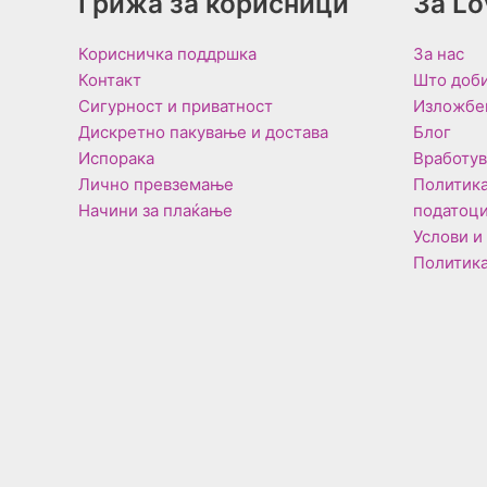
Грижа за корисници
За L
Корисничка поддршка
За нас
Контакт
Што доби
Сигурност и приватност
Изложбе
Дискретно пакување и достава
Блог
Испорака
Вработу
Лично превземање
Политика
Начини за плаќање
податоц
Услови и
Политика