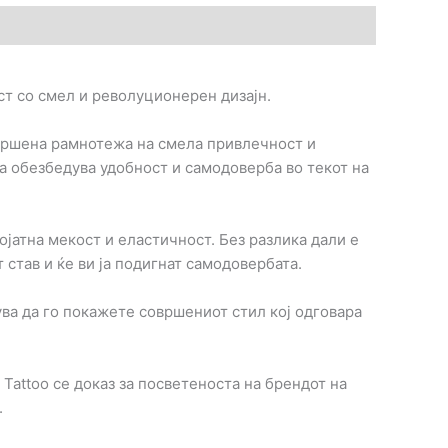
ст со смел и револуционерен дизајн.
овршена рамнотежа на смела привлечност и
а обезбедува удобност и самодоверба во текот на
ојатна мекост и еластичност. Без разлика дали е
став и ќе ви ја подигнат самодовербата.
ува да го покажете совршениот стил кој одговара
Tattoo се доказ за посветеноста на брендот на
.