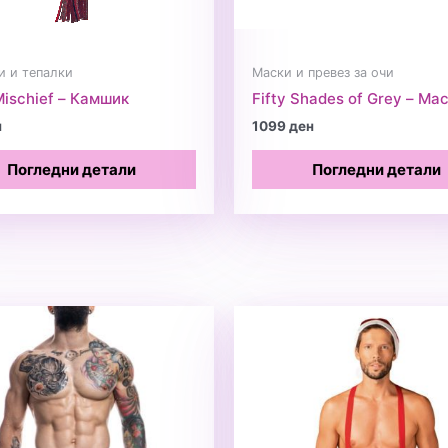
 и тепалки
Маски и превез за очи
Mischief – Камшик
Fifty Shades of Grey – Ма
н
1099
ден
Погледни детали
Погледни детали