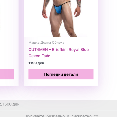
Машка Долна Облека
CUT4MEN – Briefkini Royal Blue
Секси Гаќи L
1199
ден
Погледни детали
д 1500 ден
Купувајте безбедно и дискретно со