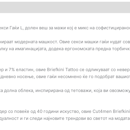
гледи (0)
екси Гаќи L, долен веш за мажи кој е микс на софистицирано
инираат модерната машкост. Овие секси машки гаќи нудат с
лку на имагинацијата, додека ергономската предна торбичк
и 7% еластин, овие Briefkini Tattoo се одликуваат со невер
дневно носење, овие гаќи несомнено ќе го подобрат вашиот 
ка долна облека, инспирирана од тетоважи, која ви овозмож
 со повеќе од 40 години искуство, овие Cut4men Briefkini 
уалност и ги следи најновите трендови во светот на модата