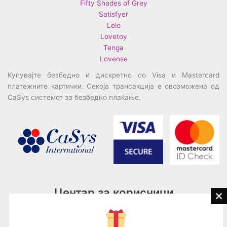
Fifty Shades of Grey
Satisfyer
Lelo
Lovetoy
Tenga
Lovense
Купувајте безбедно и дискретно со Visa и Mastercard
платежните картички. Секоја трансакција е овозможена од
CaSys системот за безбедно плаќање.
Центар за корисници
Cl
th
Тел:
076945497; 076945498
mo
Email:
contact@loveguru.mk