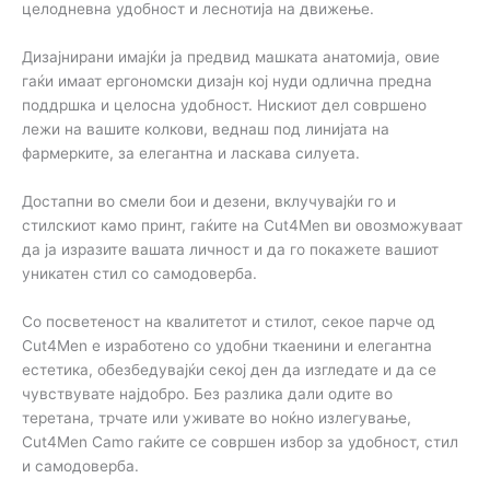
целодневна удобност и леснотија на движење.
Дизајнирани имајќи ја предвид машката анатомија, овие
гаќи имаат ергономски дизајн кој нуди одлична предна
поддршка и целосна удобност. Нискиот дел совршено
лежи на вашите колкови, веднаш под линијата на
фармерките, за елегантна и ласкава силуета.
Достапни во смели бои и дезени, вклучувајќи го и
стилскиот камо принт, гаќите на Cut4Men ви овозможуваат
да ја изразите вашата личност и да го покажете вашиот
уникатен стил со самодоверба.
Со посветеност на квалитетот и стилот, секое парче од
Cut4Men е изработено со удобни ткаенини и елегантна
естетика, обезбедувајќи секој ден да изгледате и да се
чувствувате најдобро. Без разлика дали одите во
теретана, трчате или уживате во ноќно излегување,
Cut4Men Camo гаќите се совршен избор за удобност, стил
и самодоверба.