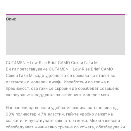
Опис
Дополнителни информации
Brand
Прегледи (0)
CUT4MEN – Low Rise Brief CAMO Секси Гаќи M
Ви ги претставуваме CUT4MEN – Low Rise Brief CAMO
Секси Гаќи M, каде удобноста се среќава со стилот во
елегантен и модерен дизајн. Изработени со грижа и
прецизност, ова гаќи се скроени да обезбедат совршено
вклопување и поддршка за активниот модерен маж.
Направени од лесна и удобна мешавина на ткаенина од
93% полиестер и 7% еластин, гаќите удобно лежат на
колкот и ги чувствувате како втора кожа. Меките шевови
обезбедуваат минимално триење со кожата, обезбедувајќи