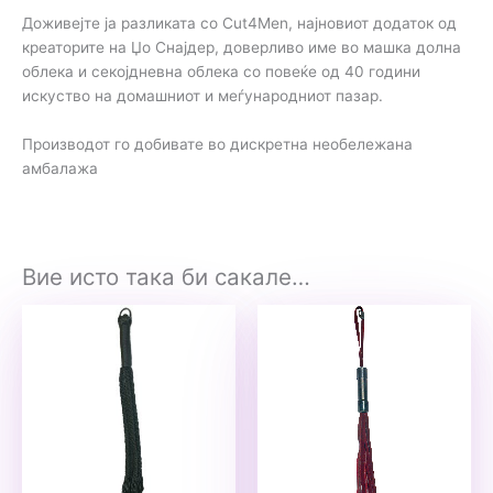
Доживејте ја разликата со Cut4Men, најновиот додаток од
креаторите на Џо Снајдер, доверливо име во машка долна
облека и секојдневна облека со повеќе од 40 години
искуство на домашниот и меѓународниот пазар.
Производот го добивате во дискретна необележана
амбалажа
Вие исто така би сакале…