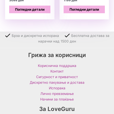
3099
ден
1199
ден
Погледни детали
Погледни детали
Брза и дискретна испорака
Бесплатна достава за
нарачки над 1500 ден
Грижа за корисници
Корисничка поддршка
Контакт
Сигурност и приватност
Дискретно пакување и достава
Испорака
Лично превземање
Начини за плаќање
За LoveGuru