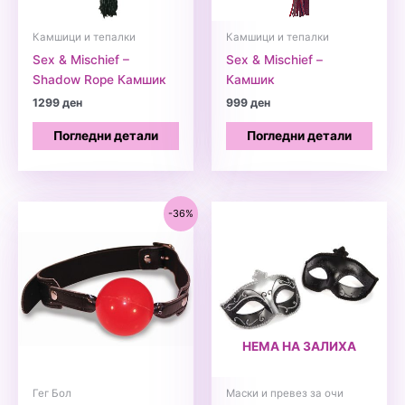
Камшици и тепалки
Камшици и тепалки
Sex & Mischief –
Sex & Mischief –
Shadow Rope Камшик
Камшик
1299
ден
999
ден
Погледни детали
Погледни детали
-36%
НЕМА НА ЗАЛИХА
Гег Бол
Маски и превез за очи