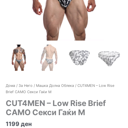
Дома
/
За Него
/
Машка Долна Облека
/ CUT4MEN – Low Rise
Brief CAMO Секси Гаќи M
CUT4MEN – Low Rise Brief
CAMO Секси Гаќи M
1199
ден