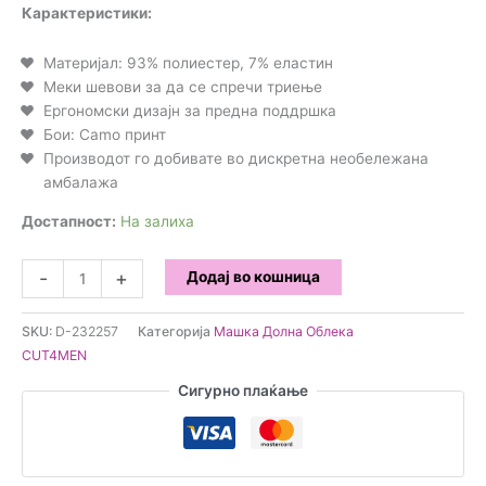
Карактеристики:
Материјал: 93% полиестер, 7% еластин
Меки шевови за да се спречи триење
Ергономски дизајн за предна поддршка
Бои: Camo принт
Производот го добивате во дискретна необележана
амбалажа
Достапност:
На залиха
CUT4MEN
-
+
Додај во кошница
-
Low
SKU:
D-232257
Категорија
Машка Долна Облека
Rise
CUT4MEN
Brief
CAMO
Сигурно плаќање
Секси
Гаќи
M
количина