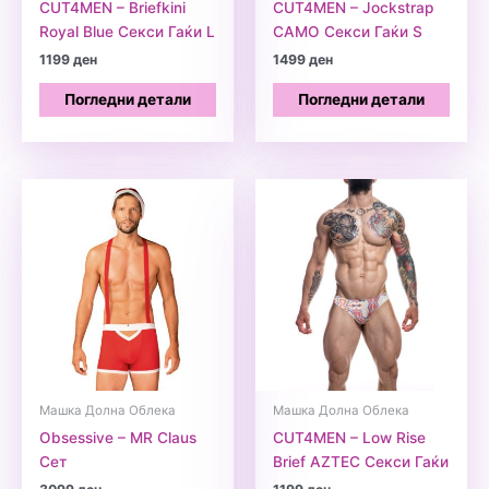
CUT4MEN – Briefkini
CUT4MEN – Jockstrap
Royal Blue Секси Гаќи L
CAMO Секси Гаќи S
1199
ден
1499
ден
Погледни детали
Погледни детали
Машка Долна Облека
Машка Долна Облека
Obsessive – MR Claus
CUT4MEN – Low Rise
Сет
Brief AZTEC Секси Гаќи