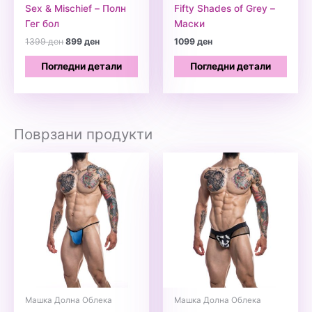
Sex & Mischief – Полн
Fifty Shades of Grey –
Гег бол
Маски
Original
Current
1399
ден
899
ден
1099
ден
price
price
was:
is:
Погледни детали
Погледни детали
1399 ден.
899 ден.
Поврзани продукти
Машка Долна Облека
Машка Долна Облека