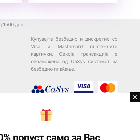
д 1500 ден
Купувајте безбедно и дискретно со
Visa и Mastercard платежните
картички. Секоја трансакција е
овозможена од CaSys системот за
безбедно плаќање.
Cl
th
дови
m
Центар за корисници
Тел:
076945497; 076945498
0% попуст само за Вас