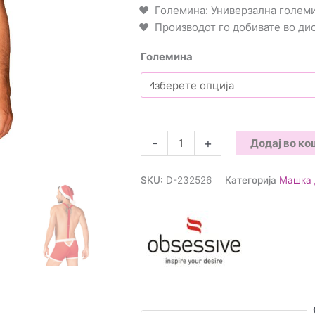
Големина: Универзална голем
Производот го добивате во д
Големина
Obsessive
-
+
Додај во к
-
MR
SKU:
D-232526
Категорија
Машка 
Claus
Сет
количина