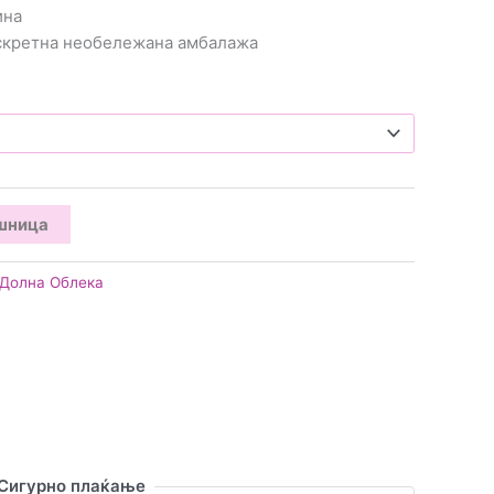
ина
искретна необележана амбалажа
ошница
Долна Облека
Сигурно плаќање