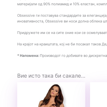
материјали од 90% полиамид и 10% еластан, компл
Obsessive ги поставува стандардите за елеганција,
иновативноста, Obsessive ви носи долна облека шт
Придружете им се на сите оние кои се осмелуваат 
На крајот на краиштата, кој не би посакал таков Д
* Напомена:
Производот го добивате во дискретн
Вие исто така би сакале…