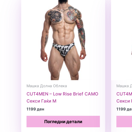
Машка Долна Облека
Машка 
CUT4MEN – Low Rise Brief CAMO
CUT4ME
Секси Гаќи M
Секси 
1199
ден
1199
де
Погледни детали