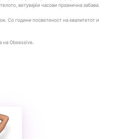
елото, ветувајќи часови празнична забава.
чок. Со години посветеност на квалитетот и
а на Obsessive.