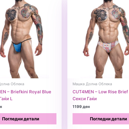
Долна Облека
Машка Долна Облека
N – Briefkini Royal Blue
CUT4MEN – Low Rise Brie
Гаќи L
Секси Гаќи
н
1199
ден
Погледни детали
Погледни детали