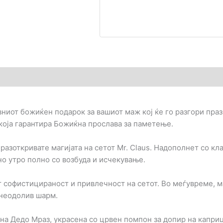
гледи (0)
вниот божиќен подарок за вашиот маж кој ќе го разгори празн
 која гарантира Божиќна прослава за паметење.
азоткривате магијата на сетот Mr. Claus. Надополнет со кл
но утро полно со возбуда и исчекување.
 софистицираност и привлечност на сетот. Во меѓувреме, м
о неодолив шарм.
 на Дедо Мраз, украсена со црвен помпон за допир на капри