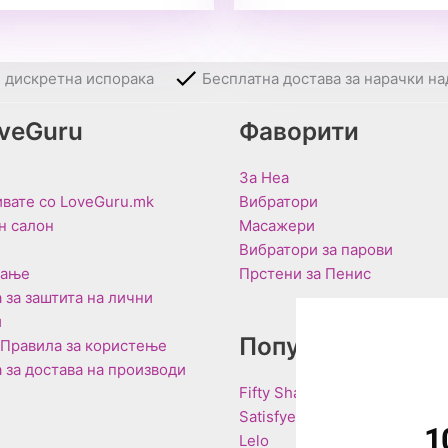
и дискретна испорака
Бесплатна достава за нарачки на
oveGuru
Фаворити
За Неа
вате со LoveGuru.mk
Вибратори
н салон
Масажери
Вибратори за парови
вање
Прстени за Пенис
 за заштита на лични
и
Популарни Брен
 Правила за користење
 за достава на производи
Fifty Shades of Grey
Satisfyer
1
Lelo