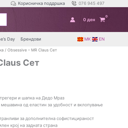
Корисничка поддршка
076 945 497
0
ден
ne’s Day
Брендови
MK
EN
ка
/ Obsessive – MR Claus Сет
Claus Сет
трегери и шапка на Дедо Мраз
 мешавина од еластин за удобност и вклопување
странливи за дополнителна софистицираност
илен крој на задната страна