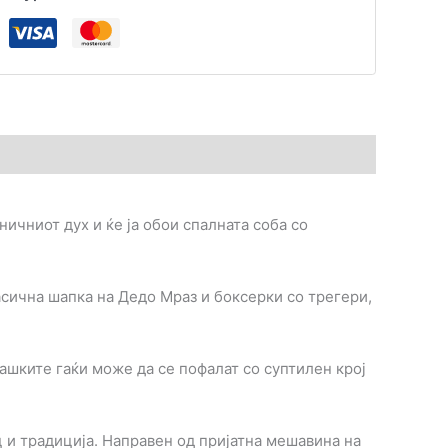
ичниот дух и ќе ја обои спалната соба со
асична шапка на Дедо Мраз и боксерки со трегери,
ашките гаќи може да се пофалат со суптилен крој
ц и традиција. Направен од пријатна мешавина на