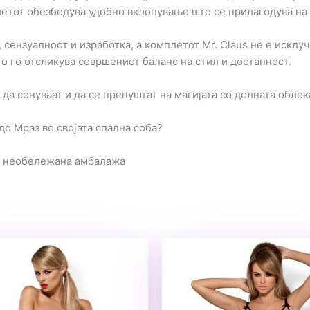
етот обезбедува удобно вклопување што се прилагодува на т
 сензуалност и изработка, а комплетот Mr. Claus не е исклу
о го отсликува совршениот баланс на стил и достапност.
да сонуваат и да се препуштат на магијата со долната облек
едо Мраз во својата спална соба?
а необележана амбалажа