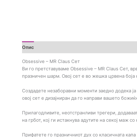
Опис
Дополнителни информации
Brand
Пре
Obsessive – MR Claus Сет
Ви го претставуваме Obsessive – MR Claus Сет, вр
празничен шарм. Овој сет е во жешка црвена боја
Создадете незаборавни моменти заедно додека ја р
овој сет е дизајниран да го направи вашето божиќ
Прилагодливите, неотстранливи трегери, додаваат
на грбот, кој ги истакнува адутите на секој маж с
Прифатете го празничниот дух со класичната капа