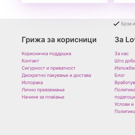
Брза 
Грижа за корисници
За L
Корисничка поддршка
За нас
Контакт
Што доби
Сигурност и приватност
Изложбе
Дискретно пакување и достава
Блог
Испорака
Вработу
Лично превземање
Политика
Начини за плаќање
податоц
Услови и
Политика