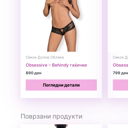
Секси Долна Облека
Секси Д
Obsessive – Behindy гаќички
Obsess
890
ден
799
де
Погледни детали
Поврзани продукти