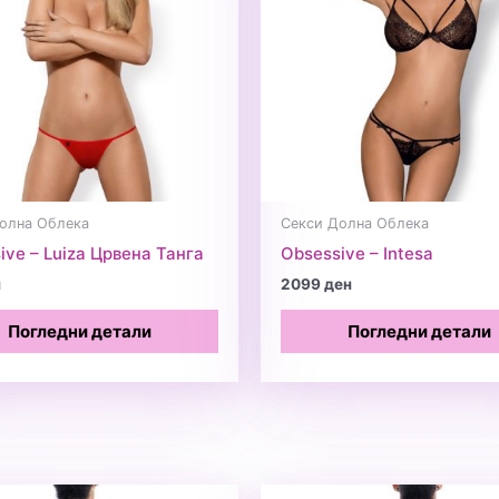
олна Облека
Секси Долна Облека
ive – Luiza Црвена Танга
Obsessive – Intesa
н
2099
ден
Погледни детали
Погледни детали