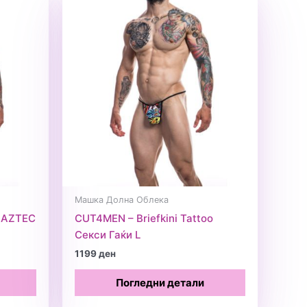
Машка Долна Облека
f AZTEC
CUT4MEN – Briefkini Tattoo
Секси Гаќи L
1199
ден
Погледни детали