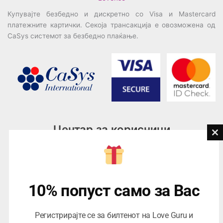
Купувајте безбедно и дискретно со Visa и Mastercard
платежните картички. Секоја трансакција е овозможена од
CaSys системот за безбедно плаќање.
Центар за корисници
Cl
th
Тел:
076945497; 076945498
mo
Email:
contact@loveguru.mk
Пон – Пет: 10-21
10% попуст само за Вас
Саб – Нед: 10-18
Регистрирајте се за билтенот на Love Guru и