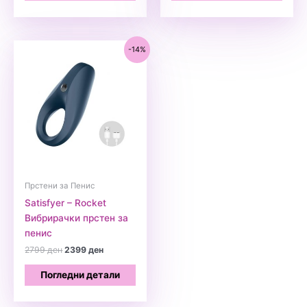
-14%
Прстени за Пенис
Satisfyer – Rocket
Вибрирачки прстен за
пенис
Original
Current
2799
ден
2399
ден
price
price
was:
is:
Погледни детали
2799 ден.
2399 ден.