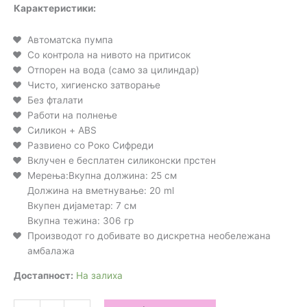
Карактеристики:
Автоматска пумпа
Со контрола на нивото на притисок
Отпорен на вода (само за цилиндар)
Чисто, хигиенско затворање
Без фталати
Работи на полнење
Силикон + ABS
Развиено со Роко Сифреди
Вклучен е бесплатен силиконски прстен
Мерења:Вкупна должина: 25 см
Должина на вметнување: 20 ml
Вкупен дијаметар: 7 см
Вкупна тежина: 306 гр
Производот го добивате во дискретна необележана
амбалажа
Достапност:
На залиха
Boost