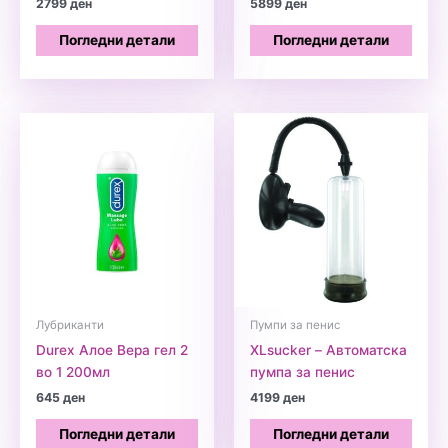
2799
ден
5899
ден
Погледни детали
Погледни детали
Лубриканти
Пумпи за пенис
Durex Алое Вера гел 2
XLsucker – Автоматска
во 1 200мл
пумпа за пенис
645
ден
4199
ден
Погледни детали
Погледни детали