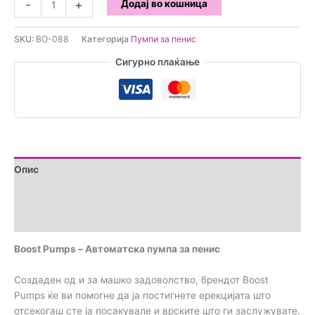
-
+
Додај во кошница
Pumps
-
SKU:
BO-088
Категорија
Пумпи за пенис
Автоматска
пумпа
Сигурно плаќање
за
пенис
количина
Опис
Дополнителни информации
Прегледи (0)
Boost Pumps – Автоматска пумпа за пенис
Создаден од и за машко задоволство, брендот Boost
Pumps ќе ви помогне да ја постигнете ерекцијата што
отсекогаш сте ја посакувале и врските што ги заслужувате.