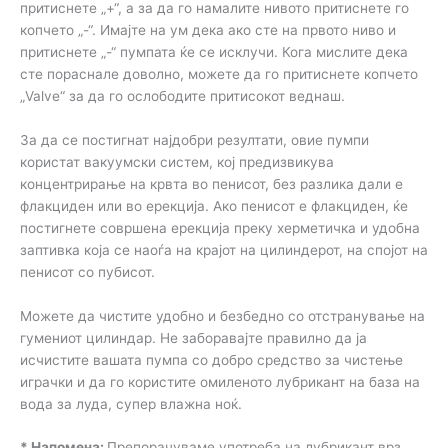
притиснете „+“, а за да го намалите нивото притиснете го
копчето „-“. Имајте на ум дека ако сте на првото ниво и
притиснете „-“ пумпата ќе се исклучи. Кога мислите дека
сте пораснале доволно, можете да го притиснете копчето
„Valve“ за да го ослободите притисокот веднаш.
За да се постигнат најдобри резултати, овие пумпи
користат вакуумски систем, кој предизвикува
концентрирање на крвта во пенисот, без разлика дали е
флакциден или во ерекција. Ако пенисот е флакциден, ќе
постигнете совршена ерекција преку херметичка и удобна
заптивка која се наоѓа на крајот на цилиндерот, на спојот на
пенисот со пубисот.
Можете да чистите удобно и безбедно со отстранување на
гумениот цилиндар. Не заборавајте правилно да ја
исчистите вашата пумпа со добро средство за чистење
играчки и да го користите омиленото лубрикант на база на
вода за луда, супер влажна ноќ.
* Напомена:
Препорачуваме употреба на лубрикант врз