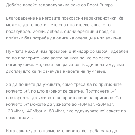
Добијте повеќе задоволувачки секс со Boost Pumps.
Благодарение на неговите прекрасни карактеристики, ќе
можете да го постигнете она што отсекогаш сте го
посакувале, моќни, дебели, силни ерекции и пред се
пријатни без потреба да одите на операција или апчиња.
Пумпата PSX09 има проѕирен цилиндар со мерач, идеален
за да проверите како расте вашиот пенис со секое
потиснување. Но, оваа pumpa za penis оди понатаму, има
дисплеј што ќе ги означува нивоата на пумпање.
За да почнете да уживате, само треба да го притиснете
копчето „+“, по што екранот ќе светне. Притиснете „+“
повторно за да уживате во првото ниво на притисок. Со
копчето „+“ можете да уживате во -10Mbar, -20Mbar,
-30Mbar, -40Mbar и -50Mbar, вие одлучувате кој сакате во
секое време.
Кога сакате да го промените нивото, ќе треба само да